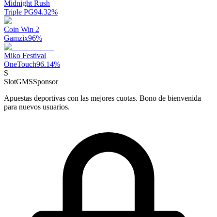
Midnight Rush
Triple PG
94.32
%
Coin Win 2
Gamzix
96
%
Miko Festival
OneTouch
96.14
%
S
SlotGMS
Sponsor
Apuestas deportivas con las mejores cuotas. Bono de bienvenida
para nuevos usuarios.