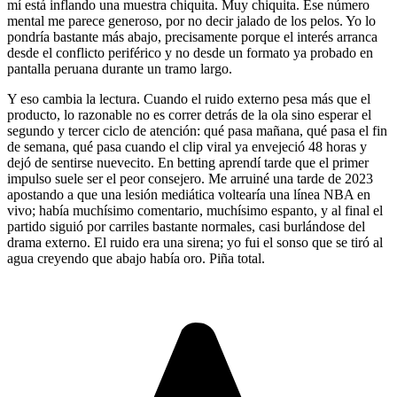
mí está inflando una muestra chiquita. Muy chiquita. Ese número
mental me parece generoso, por no decir jalado de los pelos. Yo lo
pondría bastante más abajo, precisamente porque el interés arranca
desde el conflicto periférico y no desde un formato ya probado en
pantalla peruana durante un tramo largo.
Y eso cambia la lectura. Cuando el ruido externo pesa más que el
producto, lo razonable no es correr detrás de la ola sino esperar el
segundo y tercer ciclo de atención: qué pasa mañana, qué pasa el fin
de semana, qué pasa cuando el clip viral ya envejeció 48 horas y
dejó de sentirse nuevecito. En betting aprendí tarde que el primer
impulso suele ser el peor consejero. Me arruiné una tarde de 2023
apostando a que una lesión mediática voltearía una línea NBA en
vivo; había muchísimo comentario, muchísimo espanto, y al final el
partido siguió por carriles bastante normales, casi burlándose del
drama externo. El ruido era una sirena; yo fui el sonso que se tiró al
agua creyendo que abajo había oro. Piña total.