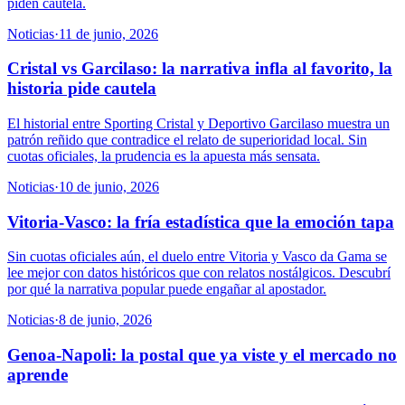
piden cautela.
Noticias
·
11 de junio, 2026
Cristal vs Garcilaso: la narrativa infla al favorito, la
historia pide cautela
El historial entre Sporting Cristal y Deportivo Garcilaso muestra un
patrón reñido que contradice el relato de superioridad local. Sin
cuotas oficiales, la prudencia es la apuesta más sensata.
Noticias
·
10 de junio, 2026
Vitoria-Vasco: la fría estadística que la emoción tapa
Sin cuotas oficiales aún, el duelo entre Vitoria y Vasco da Gama se
lee mejor con datos históricos que con relatos nostálgicos. Descubrí
por qué la narrativa popular puede engañar al apostador.
Noticias
·
8 de junio, 2026
Genoa-Napoli: la postal que ya viste y el mercado no
aprende