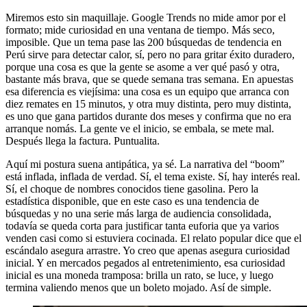
Miremos esto sin maquillaje. Google Trends no mide amor por el
formato; mide curiosidad en una ventana de tiempo. Más seco,
imposible. Que un tema pase las 200 búsquedas de tendencia en
Perú sirve para detectar calor, sí, pero no para gritar éxito duradero,
porque una cosa es que la gente se asome a ver qué pasó y otra,
bastante más brava, que se quede semana tras semana. En apuestas
esa diferencia es viejísima: una cosa es un equipo que arranca con
diez remates en 15 minutos, y otra muy distinta, pero muy distinta,
es uno que gana partidos durante dos meses y confirma que no era
arranque nomás. La gente ve el inicio, se embala, se mete mal.
Después llega la factura. Puntualita.
Aquí mi postura suena antipática, ya sé. La narrativa del “boom”
está inflada, inflada de verdad. Sí, el tema existe. Sí, hay interés real.
Sí, el choque de nombres conocidos tiene gasolina. Pero la
estadística disponible, que en este caso es una tendencia de
búsquedas y no una serie más larga de audiencia consolidada,
todavía se queda corta para justificar tanta euforia que ya varios
venden casi como si estuviera cocinada. El relato popular dice que el
escándalo asegura arrastre. Yo creo que apenas asegura curiosidad
inicial. Y en mercados pegados al entretenimiento, esa curiosidad
inicial es una moneda tramposa: brilla un rato, se luce, y luego
termina valiendo menos que un boleto mojado. Así de simple.