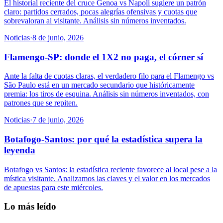
El historial reciente del cruce Genoa vs Napoli sugiere un patrón
claro: partidos cerrados, pocas alegrías ofensivas y cuotas que
sobrevaloran al visitante. Análisis sin números inventados.
Noticias
·
8 de junio, 2026
Flamengo-SP: donde el 1X2 no paga, el córner sí
Ante la falta de cuotas claras, el verdadero filo para el Flamengo vs
São Paulo está en un mercado secundario que históricamente
premia: los tiros de esquina. Análisis sin números inventados, con
patrones que se repiten.
Noticias
·
7 de junio, 2026
Botafogo-Santos: por qué la estadística supera la
leyenda
Botafogo vs Santos: la estadística reciente favorece al local pese a la
mística visitante. Analizamos las claves y el valor en los mercados
de apuestas para este miércoles.
Lo más leído