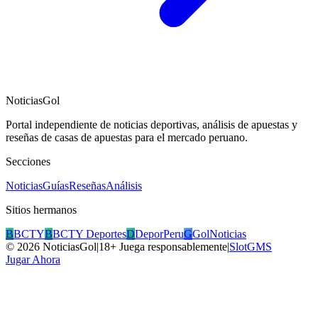
NoticiasGol
Portal independiente de noticias deportivas, análisis de apuestas y
reseñas de casas de apuestas para el mercado peruano.
Secciones
Noticias
Guías
Reseñas
Análisis
Sitios hermanos
B
BCTY
B
BCTY Deportes
D
DeporPeru
G
GolNoticias
©
2026
NoticiasGol
|
18+ Juega responsablemente
|
SlotGMS
Jugar Ahora