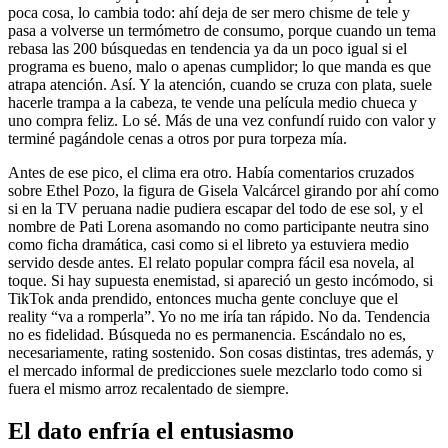
poca cosa, lo cambia todo: ahí deja de ser mero chisme de tele y
pasa a volverse un termómetro de consumo, porque cuando un tema
rebasa las 200 búsquedas en tendencia ya da un poco igual si el
programa es bueno, malo o apenas cumplidor; lo que manda es que
atrapa atención. Así. Y la atención, cuando se cruza con plata, suele
hacerle trampa a la cabeza, te vende una película medio chueca y
uno compra feliz. Lo sé. Más de una vez confundí ruido con valor y
terminé pagándole cenas a otros por pura torpeza mía.
Antes de ese pico, el clima era otro. Había comentarios cruzados
sobre Ethel Pozo, la figura de Gisela Valcárcel girando por ahí como
si en la TV peruana nadie pudiera escapar del todo de ese sol, y el
nombre de Pati Lorena asomando no como participante neutra sino
como ficha dramática, casi como si el libreto ya estuviera medio
servido desde antes. El relato popular compra fácil esa novela, al
toque. Si hay supuesta enemistad, si apareció un gesto incómodo, si
TikTok anda prendido, entonces mucha gente concluye que el
reality “va a romperla”. Yo no me iría tan rápido. No da. Tendencia
no es fidelidad. Búsqueda no es permanencia. Escándalo no es,
necesariamente, rating sostenido. Son cosas distintas, tres además, y
el mercado informal de predicciones suele mezclarlo todo como si
fuera el mismo arroz recalentado de siempre.
El dato enfría el entusiasmo