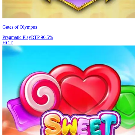
Gates of Olympus
Pragmatic Play
RTP
96.5
%
HOT