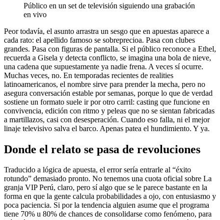
Público en un set de televisión siguiendo una grabación
en vivo
Peor todavía, el asunto arrastra un sesgo que en apuestas aparece a
cada rato: el apellido famoso se sobreprecioa. Pasa con clubes
grandes. Pasa con figuras de pantalla. Si el público reconoce a Ethel,
recuerda a Gisela y detecta conflicto, se imagina una bola de nieve,
una cadena que supuestamente ya nadie frena. A veces sí ocurre.
Muchas veces, no. En temporadas recientes de realities
latinoamericanos, el nombre sirve para prender la mecha, pero no
asegura conversación estable por semanas, porque lo que de verdad
sostiene un formato suele ir por otro carril: casting que funcione en
convivencia, edición con ritmo y peleas que no se sientan fabricadas
a martillazos, casi con desesperación. Cuando eso falla, ni el mejor
linaje televisivo salva el barco. Apenas patea el hundimiento. Y ya.
Donde el relato se pasa de revoluciones
Traducido a lógica de apuesta, el error sería entrarle al “éxito
rotundo” demasiado pronto. No tenemos una cuota oficial sobre La
granja VIP Perú, claro, pero sí algo que se le parece bastante en la
forma en que la gente calcula probabilidades a ojo, con entusiasmo y
poca paciencia. Si por la tendencia alguien asume que el programa
tiene 70% u 80% de chances de consolidarse como fenómeno, para