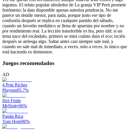
ingratos. El relato popular alrededor de La granja VIP Perú promete
fenómeno; la data disponible apenas autoriza prudencia. No me
parece un detalle menor, para nada, porque justo ese tipo de
confusión después se replica en cualquier partido del sábado,
cuando un favorito mediático se llena de apuestas por nombre y no
por rendimiento real. La lección transferible es fea, pero útil: si un
tema nace del escándalo, primero se mira cuánto dura el eco; recién
después se arriesga algo. Saltar antes casi siempre sale mal, y
cuando no sale mal de inmediato, a veces, solo a veces, lo único que
está haciendo es demorarse.
Juegos recomendados
AD
4 Pots Riches
Playson
95.7
%
Hot Fruits
MrSlotty
96
%
Panda Rica
Tom Horn
96
%