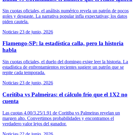
Sin cuotas oficiales, el análisis numérico revela un patrón de pocos
goles y desgaste. La narrativa popular infla expectativas; los datos
piden cautela.
Noticias
·
23 de junio, 2026
Flamengo-SP: la estadística calla, pero la historia
habla
Sin cuotas oficiales, el duelo del domingo exige leer la historia. La
estadística de enfrentamientos recientes sugiere un patrón que se
repite cada temporada.
Noticias
·
23 de junio, 2026
Coritiba vs Palmeiras: el cálculo frío que el 1X2 no
cuenta
Las cuotas 4.00/3.25/1.91 de Coritiba vs Palmeiras revelan un
margen alto. Convertimos probabilidades y encontramos el
verdadero valor lejos del ganador.
Noticias
·
22 de junio, 2026