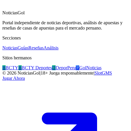
NoticiasGol
Portal independiente de noticias deportivas, análisis de apuestas y
reseñas de casas de apuestas para el mercado peruano.
Secciones
Noticias
Guías
Reseñas
Análisis
Sitios hermanos
B
BCTY
B
BCTY Deportes
D
DeporPeru
G
GolNoticias
©
2026
NoticiasGol
|
18+ Juega responsablemente
|
SlotGMS
Jugar Ahora