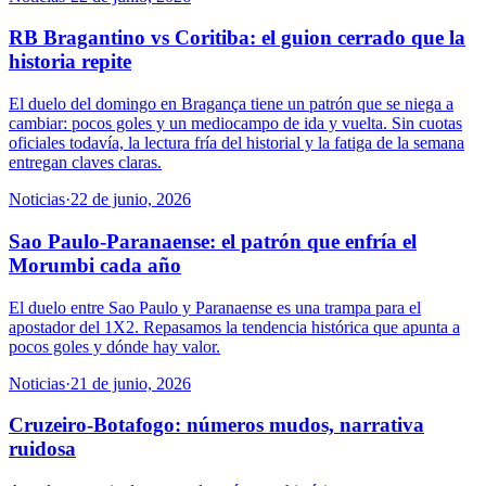
RB Bragantino vs Coritiba: el guion cerrado que la
historia repite
El duelo del domingo en Bragança tiene un patrón que se niega a
cambiar: pocos goles y un mediocampo de ida y vuelta. Sin cuotas
oficiales todavía, la lectura fría del historial y la fatiga de la semana
entregan claves claras.
Noticias
·
22 de junio, 2026
Sao Paulo-Paranaense: el patrón que enfría el
Morumbi cada año
El duelo entre Sao Paulo y Paranaense es una trampa para el
apostador del 1X2. Repasamos la tendencia histórica que apunta a
pocos goles y dónde hay valor.
Noticias
·
21 de junio, 2026
Cruzeiro-Botafogo: números mudos, narrativa
ruidosa