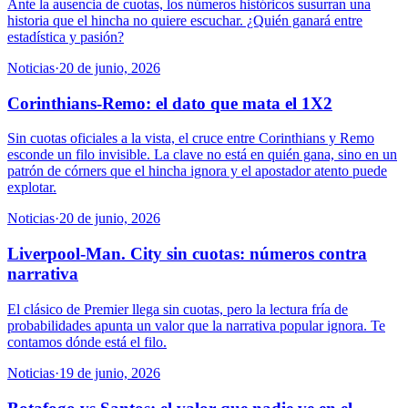
Ante la ausencia de cuotas, los números históricos susurran una
historia que el hincha no quiere escuchar. ¿Quién ganará entre
estadística y pasión?
Noticias
·
20 de junio, 2026
Corinthians-Remo: el dato que mata el 1X2
Sin cuotas oficiales a la vista, el cruce entre Corinthians y Remo
esconde un filo invisible. La clave no está en quién gana, sino en un
patrón de córners que el hincha ignora y el apostador atento puede
explotar.
Noticias
·
20 de junio, 2026
Liverpool-Man. City sin cuotas: números contra
narrativa
El clásico de Premier llega sin cuotas, pero la lectura fría de
probabilidades apunta un valor que la narrativa popular ignora. Te
contamos dónde está el filo.
Noticias
·
19 de junio, 2026