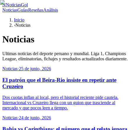
N
NoticiasGol
Noticias
Guías
Reseñas
Análisis
Inicio
›
Noticias
Noticias
Ultimas noticias del deporte peruano y mundial. Liga 1, Champions
League, eliminatorias, fichajes y resultados actualizados diariamente.
Noticias
·
25 de junio, 2026
El patrón que el Beira-Rio insiste en repetir ante
Cruzeiro
Dos cuotas inflan al local, pero el historial reciente pide cautela.
Internacional vs Cruzeiro llega con un guion que trasciende al
mercado y que pocos leen a tiempo.
Noticias
·
24 de junio, 2026
Bahia vs Corinthians: el número que el relato ignora