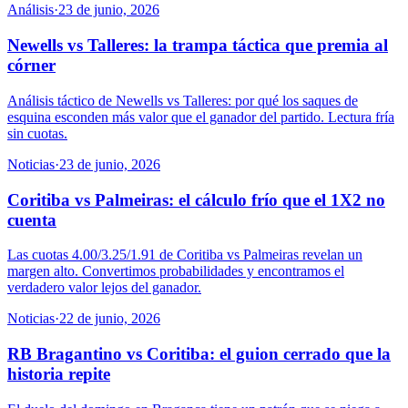
Análisis
·
23 de junio, 2026
Newells vs Talleres: la trampa táctica que premia al
córner
Análisis táctico de Newells vs Talleres: por qué los saques de
esquina esconden más valor que el ganador del partido. Lectura fría
sin cuotas.
Noticias
·
23 de junio, 2026
Coritiba vs Palmeiras: el cálculo frío que el 1X2 no
cuenta
Las cuotas 4.00/3.25/1.91 de Coritiba vs Palmeiras revelan un
margen alto. Convertimos probabilidades y encontramos el
verdadero valor lejos del ganador.
Noticias
·
22 de junio, 2026
RB Bragantino vs Coritiba: el guion cerrado que la
historia repite