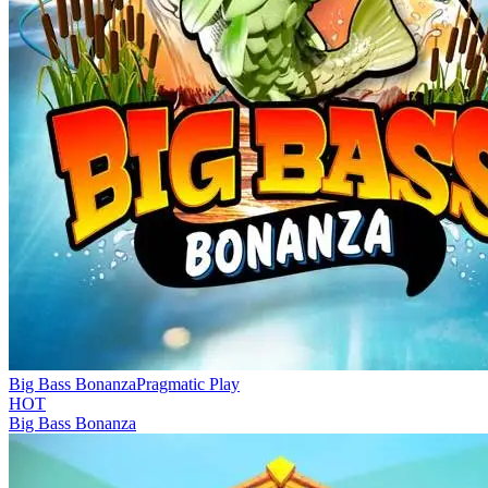
Big Bass Bonanza
Pragmatic Play
HOT
Big Bass Bonanza