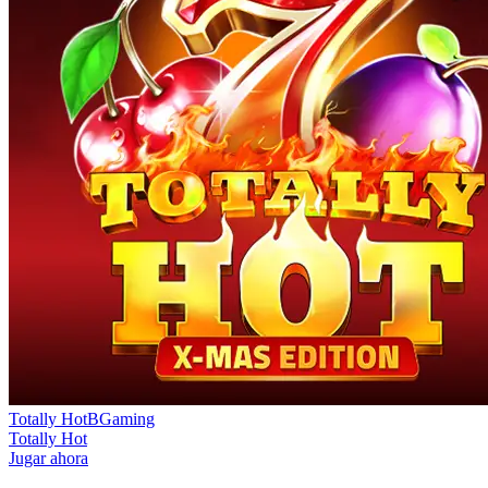
Totally Hot
BGaming
Totally Hot
Jugar ahora