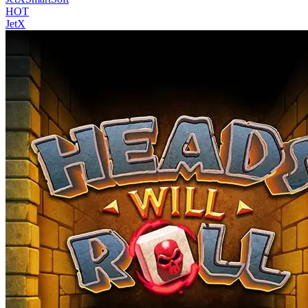
HOT
JetX