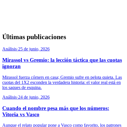
Últimas publicaciones
Análisis
·
25 de junio, 2026
Mirassol vs Gremio: la lección táctica que las cuotas
ignoran
Mirassol fuerza córners en casa; Gremio sufre en pelota quieta. Las
cuotas del 1X2 esconden la verdadera historia: el valor real está en
los saques de esquina.
Análisis
·
24 de junio, 2026
Cuando el nombre pesa más que los números:
Vitoria vs Vasco
Aunque el relato popular pone a Vasco como favorito, los patrones