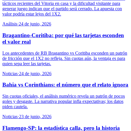
tácticos recientes del Vitoria en casa y la dificultad visitante para
generar juego indican que el partido será cerrado. La apuesta con
valor podría estar lejos del 1X2.
Análisis
·
24 de junio, 2026
Bragantino-Coritiba: por qué las tarjetas esconden
el valor real
Los antecedentes de RB Bragantino vs Coritiba esconden un patrón
de fricción que el 1X2 no refleja. Sin cuotas aún, la ventaja es para
quien sepa leer las tarjetas.
Noticias
·
24 de junio, 2026
Bahia vs Corinthians: el número que el relato ignora
Sin cuotas oficiales, el análisis numérico revela un patrón de pocos
goles y desgaste. La narrativa popular infla expectativas; los datos
piden cautela.
Noticias
·
23 de junio, 2026
Flamengo-SP: la estadística calla, pero la historia