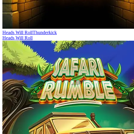
Heads Will Roll
Thunderkick
Heads Will Roll