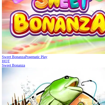
Sweet Bonanza
Pragmatic Play
HOT
Sweet Bonanza