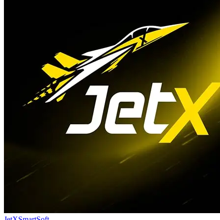
JetX
SmartSoft