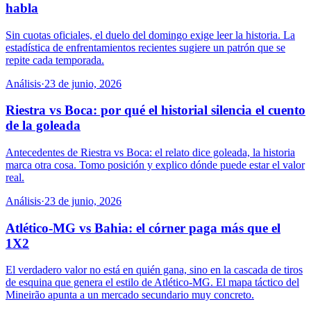
habla
Sin cuotas oficiales, el duelo del domingo exige leer la historia. La
estadística de enfrentamientos recientes sugiere un patrón que se
repite cada temporada.
Análisis
·
23 de junio, 2026
Riestra vs Boca: por qué el historial silencia el cuento
de la goleada
Antecedentes de Riestra vs Boca: el relato dice goleada, la historia
marca otra cosa. Tomo posición y explico dónde puede estar el valor
real.
Análisis
·
23 de junio, 2026
Atlético-MG vs Bahia: el córner paga más que el
1X2
El verdadero valor no está en quién gana, sino en la cascada de tiros
de esquina que genera el estilo de Atlético-MG. El mapa táctico del
Mineirão apunta a un mercado secundario muy concreto.