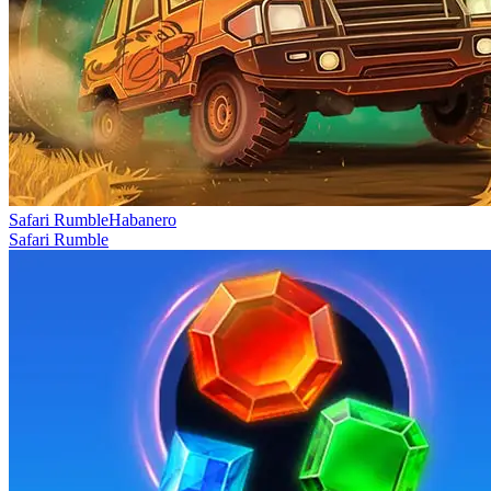
Safari Rumble
Habanero
Safari Rumble