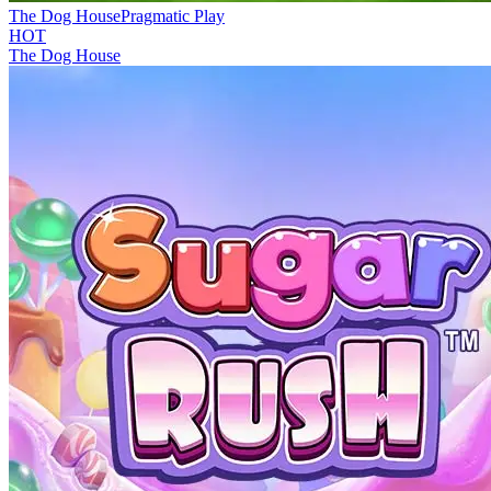
The Dog House
Pragmatic Play
HOT
The Dog House