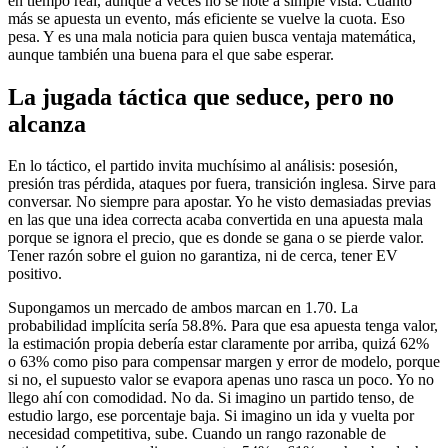
en tiempo real, aunque a veces no se note a simple vista. Cuanto
más se apuesta un evento, más eficiente se vuelve la cuota. Eso
pesa. Y es una mala noticia para quien busca ventaja matemática,
aunque también una buena para el que sabe esperar.
La jugada táctica que seduce, pero no
alcanza
En lo táctico, el partido invita muchísimo al análisis: posesión,
presión tras pérdida, ataques por fuera, transición inglesa. Sirve para
conversar. No siempre para apostar. Yo he visto demasiadas previas
en las que una idea correcta acaba convertida en una apuesta mala
porque se ignora el precio, que es donde se gana o se pierde valor.
Tener razón sobre el guion no garantiza, ni de cerca, tener EV
positivo.
Supongamos un mercado de ambos marcan en 1.70. La
probabilidad implícita sería 58.8%. Para que esa apuesta tenga valor,
la estimación propia debería estar claramente por arriba, quizá 62%
o 63% como piso para compensar margen y error de modelo, porque
si no, el supuesto valor se evapora apenas uno rasca un poco. Yo no
llego ahí con comodidad. No da. Si imagino un partido tenso, de
estudio largo, ese porcentaje baja. Si imagino un ida y vuelta por
necesidad competitiva, sube. Cuando un rango razonable de