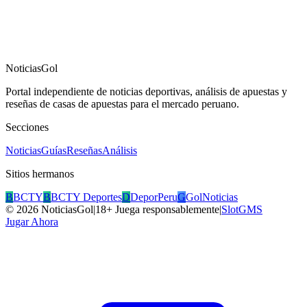
NoticiasGol
Portal independiente de noticias deportivas, análisis de apuestas y
reseñas de casas de apuestas para el mercado peruano.
Secciones
Noticias
Guías
Reseñas
Análisis
Sitios hermanos
B
BCTY
B
BCTY Deportes
D
DeporPeru
G
GolNoticias
©
2026
NoticiasGol
|
18+ Juega responsablemente
|
SlotGMS
Jugar Ahora