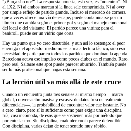
“¿Barça sí o no?”. La respuesta honesta, esta vez, es “no entrar”. Ni
al 1X2. Ni al ambos marcan si la línea sale comprimida. Ni al over
por simple reflejo de partido grande. Incluso el mercado de corners,
que a veces ofrece una vía de escape, puede contaminarse por un
libreto que cambia según el primer gol y según el manejo emocional
del local o del visitante. El partido parece una vitrina; para el
bankroll, puede ser un vidrio que corta.
Hay un punto que yo creo discutible, y aun así lo sostengo: el peor
enemigo del apostador medio no es la mala lectura táctica, sino esa
necesidad de participar en todos los partidos que dominan la agenda.
Barcelona activa ese impulso como pocos clubes en el mundo. Raro,
pero real. Saltarse este spot puede parecer aburrido. También puede
ser lo más profesional que hagas esta semana.
La lección útil va más allá de este cruce
Cuando un encuentro junta tres señales al mismo tiempo —marca
global, conversación masiva y escasez de datos frescos realmente
diferenciales—, la probabilidad de encontrar valor cae bastante. No
a cero, claro, pero sí lo suficiente como para exigir una disciplina
fría, casi incómoda, de esas que se sostienen más por método que
por entusiasmo. Sin disciplina, cualquier cuota parece defendible.
Con disciplina, varias dejan de tener sentido muy rápido.