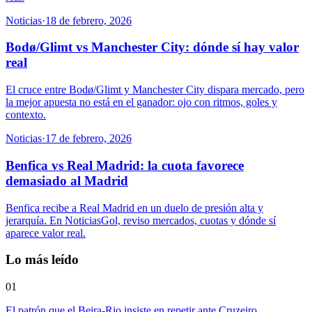
Noticias
·
18 de febrero, 2026
Bodø/Glimt vs Manchester City: dónde sí hay valor
real
El cruce entre Bodø/Glimt y Manchester City dispara mercado, pero
la mejor apuesta no está en el ganador: ojo con ritmos, goles y
contexto.
Noticias
·
17 de febrero, 2026
Benfica vs Real Madrid: la cuota favorece
demasiado al Madrid
Benfica recibe a Real Madrid en un duelo de presión alta y
jerarquía. En NoticiasGol, reviso mercados, cuotas y dónde sí
aparece valor real.
Lo más leído
01
El patrón que el Beira-Rio insiste en repetir ante Cruzeiro