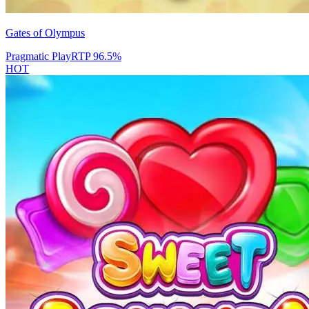
Gates of Olympus
Pragmatic Play
RTP
96.5
%
HOT