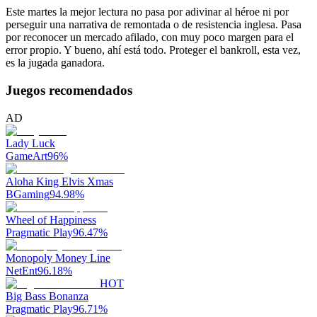
Este martes la mejor lectura no pasa por adivinar al héroe ni por
perseguir una narrativa de remontada o de resistencia inglesa. Pasa
por reconocer un mercado afilado, con muy poco margen para el
error propio. Y bueno, ahí está todo. Proteger el bankroll, esta vez,
es la jugada ganadora.
Juegos recomendados
AD
Lady Luck
GameArt
96
%
Aloha King Elvis Xmas
BGaming
94.98
%
Wheel of Happiness
Pragmatic Play
96.47
%
Monopoly Money Line
NetEnt
96.18
%
HOT
Big Bass Bonanza
Pragmatic Play
96.71
%