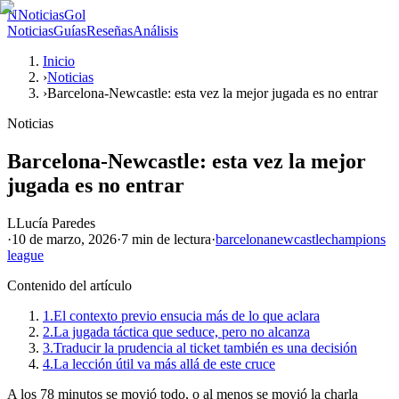
N
NoticiasGol
Noticias
Guías
Reseñas
Análisis
Inicio
›
Noticias
›
Barcelona-Newcastle: esta vez la mejor jugada es no entrar
Noticias
Barcelona-Newcastle: esta vez la mejor
jugada es no entrar
L
Lucía Paredes
·
10 de marzo, 2026
·
7 min
de lectura
·
barcelona
newcastle
champions
league
Contenido del artículo
1.
El contexto previo ensucia más de lo que aclara
2.
La jugada táctica que seduce, pero no alcanza
3.
Traducir la prudencia al ticket también es una decisión
4.
La lección útil va más allá de este cruce
A los 78 minutos se movió todo, o al menos se movió la charla