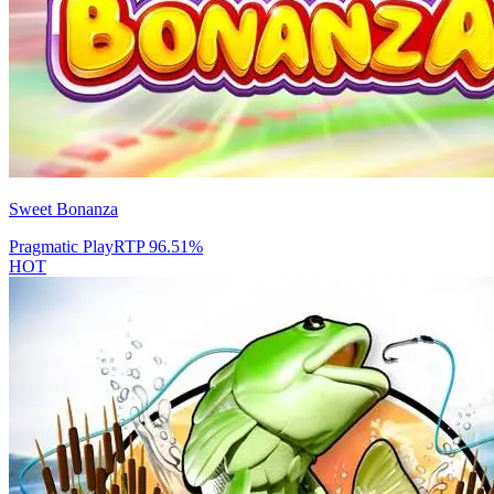
Sweet Bonanza
Pragmatic Play
RTP
96.51
%
HOT