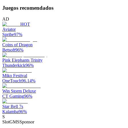
Juegos recomendados
AD
HOT
Aviator
Spribe
97
%
Coins of Dragon
Betsoft
96
%
Pink Elephants Trinity
Thunderkick
96
%
Miko Festival
OneTouch
96.14
%
Win Storm Deluxe
CT Gaming
96
%
Star Bell 7s
Kalamba
96
%
S
SlotGMS
Sponsor