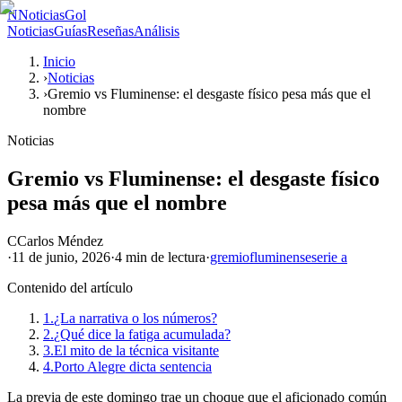
N
NoticiasGol
Noticias
Guías
Reseñas
Análisis
Inicio
›
Noticias
›
Gremio vs Fluminense: el desgaste físico pesa más que el
nombre
Noticias
Gremio vs Fluminense: el desgaste físico
pesa más que el nombre
C
Carlos Méndez
·
11 de junio, 2026
·
4 min
de lectura
·
gremio
fluminense
serie a
Contenido del artículo
1.
¿La narrativa o los números?
2.
¿Qué dice la fatiga acumulada?
3.
El mito de la técnica visitante
4.
Porto Alegre dicta sentencia
La previa de este domingo trae un choque que el aficionado común