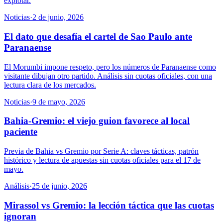
explotar.
Noticias
·
2 de junio, 2026
El dato que desafía el cartel de Sao Paulo ante
Paranaense
El Morumbi impone respeto, pero los números de Paranaense como
visitante dibujan otro partido. Análisis sin cuotas oficiales, con una
lectura clara de los mercados.
Noticias
·
9 de mayo, 2026
Bahia-Gremio: el viejo guion favorece al local
paciente
Previa de Bahia vs Gremio por Serie A: claves tácticas, patrón
histórico y lectura de apuestas sin cuotas oficiales para el 17 de
mayo.
Análisis
·
25 de junio, 2026
Mirassol vs Gremio: la lección táctica que las cuotas
ignoran