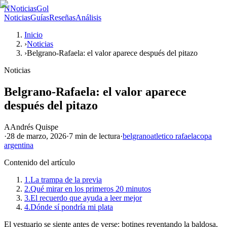
N
NoticiasGol
Noticias
Guías
Reseñas
Análisis
Inicio
›
Noticias
›
Belgrano-Rafaela: el valor aparece después del pitazo
Noticias
Belgrano-Rafaela: el valor aparece
después del pitazo
A
Andrés Quispe
·
28 de marzo, 2026
·
7 min
de lectura
·
belgrano
atletico rafaela
copa
argentina
Contenido del artículo
1.
La trampa de la previa
2.
Qué mirar en los primeros 20 minutos
3.
El recuerdo que ayuda a leer mejor
4.
Dónde sí pondría mi plata
El vestuario se siente antes de verse: botines reventando la baldosa,