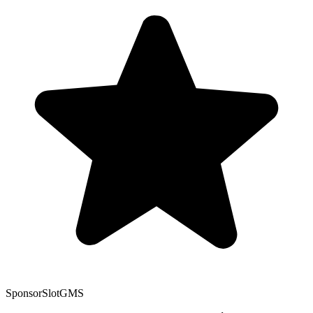
Sponsor
SlotGMS