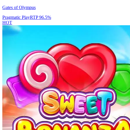
Gates of Olympus
Pragmatic Play
RTP
96.5
%
HOT