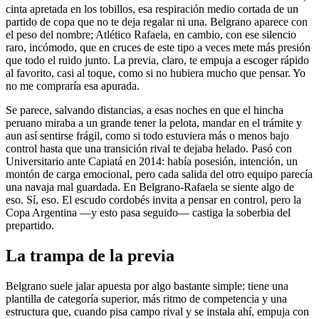
cinta apretada en los tobillos, esa respiración medio cortada de un
partido de copa que no te deja regalar ni una. Belgrano aparece con
el peso del nombre; Atlético Rafaela, en cambio, con ese silencio
raro, incómodo, que en cruces de este tipo a veces mete más presión
que todo el ruido junto. La previa, claro, te empuja a escoger rápido
al favorito, casi al toque, como si no hubiera mucho que pensar. Yo
no me compraría esa apurada.
Se parece, salvando distancias, a esas noches en que el hincha
peruano miraba a un grande tener la pelota, mandar en el trámite y
aun así sentirse frágil, como si todo estuviera más o menos bajo
control hasta que una transición rival te dejaba helado. Pasó con
Universitario ante Capiatá en 2014: había posesión, intención, un
montón de carga emocional, pero cada salida del otro equipo parecía
una navaja mal guardada. En Belgrano-Rafaela se siente algo de
eso. Sí, eso. El escudo cordobés invita a pensar en control, pero la
Copa Argentina —y esto pasa seguido— castiga la soberbia del
prepartido.
La trampa de la previa
Belgrano suele jalar apuesta por algo bastante simple: tiene una
plantilla de categoría superior, más ritmo de competencia y una
estructura que, cuando pisa campo rival y se instala ahí, empuja con