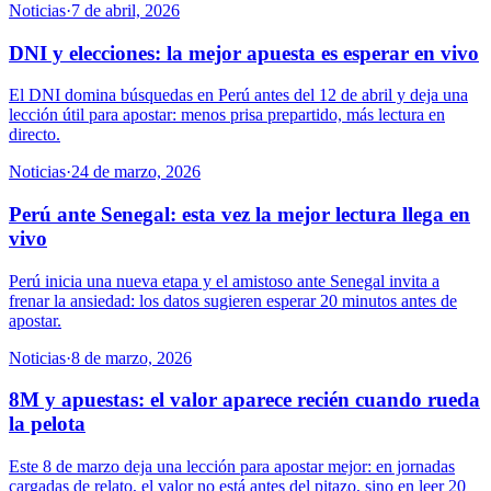
Noticias
·
7 de abril, 2026
DNI y elecciones: la mejor apuesta es esperar en vivo
El DNI domina búsquedas en Perú antes del 12 de abril y deja una
lección útil para apostar: menos prisa prepartido, más lectura en
directo.
Noticias
·
24 de marzo, 2026
Perú ante Senegal: esta vez la mejor lectura llega en
vivo
Perú inicia una nueva etapa y el amistoso ante Senegal invita a
frenar la ansiedad: los datos sugieren esperar 20 minutos antes de
apostar.
Noticias
·
8 de marzo, 2026
8M y apuestas: el valor aparece recién cuando rueda
la pelota
Este 8 de marzo deja una lección para apostar mejor: en jornadas
cargadas de relato, el valor no está antes del pitazo, sino en leer 20