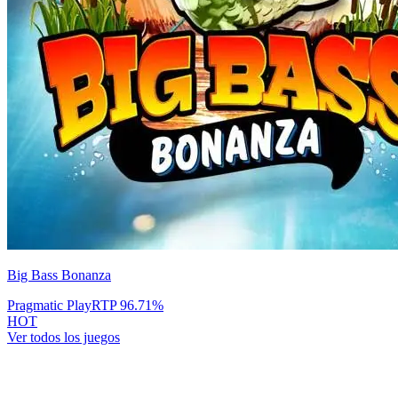
Big Bass Bonanza
Pragmatic Play
RTP
96.71
%
HOT
Ver todos los juegos