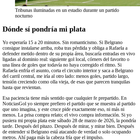
Tribunas iluminadas en un estadio durante un partido
nocturno
Dónde sí pondría mi plata
Yo esperaría 15 a 20 minutos. Sin romanticismo. Si Belgrano
consigue instalarse arriba, roba tras pérdida y obliga a Rafaela a
defender metido dentro de su propia área, buscaría entradas en vivo
ligadas al dominio real: siguiente gol local, córners del favorito o
una línea de goles que todavía no haya corregido el ritmo. Si
Rafaela enfría el asunto, corta el circuito interior y saca a Belgrano
del carril central, me iría al otro lado: menos goles, partido largo,
tensión creciendo como olla vieja, de esas que parecen tranquilas
hasta que revientan.
Esa paciencia tiene más sentido que cualquier fe prepartido. En
NoticiasGol yo siempre prefiero el partido que se muestra al partido
que uno imagina, y este cruce pide exactamente eso, ni más ni
menos. La prisa compra relato; el vivo compra información. Si yo
pusiera mi propia plata este sábado 28 de marzo de 2026, la pondría
tarde. Después del pitazo. Después de mirar, y mirar bien. Después
de entender si Belgrano está atacando de verdad o solo ocupando
metros. Ahí paga más la cabeza fría que el impulso.