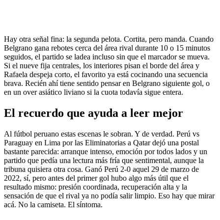
Hay otra señal fina: la segunda pelota. Cortita, pero manda. Cuando
Belgrano gana rebotes cerca del área rival durante 10 o 15 minutos
seguidos, el partido se ladea incluso sin que el marcador se mueva.
Si el nueve fija centrales, los interiores pisan el borde del área y
Rafaela despeja corto, el favorito ya está cocinando una secuencia
brava. Recién ahí tiene sentido pensar en Belgrano siguiente gol, o
en un over asiático liviano si la cuota todavía sigue entera.
El recuerdo que ayuda a leer mejor
Al fútbol peruano estas escenas le sobran. Y de verdad. Perú vs
Paraguay en Lima por las Eliminatorias a Qatar dejó una postal
bastante parecida: arranque intenso, emoción por todos lados y un
partido que pedía una lectura más fría que sentimental, aunque la
tribuna quisiera otra cosa. Ganó Perú 2-0 aquel 29 de marzo de
2022, sí, pero antes del primer gol hubo algo más útil que el
resultado mismo: presión coordinada, recuperación alta y la
sensación de que el rival ya no podía salir limpio. Eso hay que mirar
acá. No la camiseta. El síntoma.