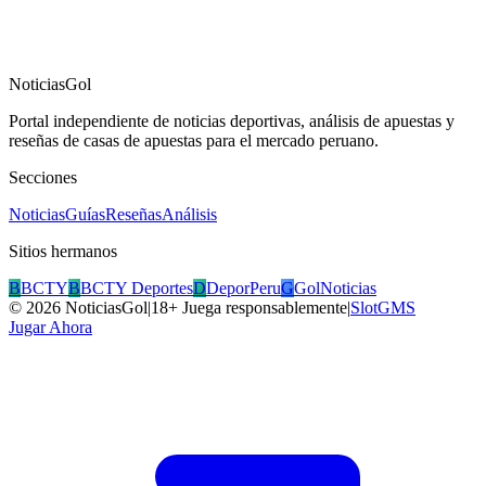
NoticiasGol
Portal independiente de noticias deportivas, análisis de apuestas y
reseñas de casas de apuestas para el mercado peruano.
Secciones
Noticias
Guías
Reseñas
Análisis
Sitios hermanos
B
BCTY
B
BCTY Deportes
D
DeporPeru
G
GolNoticias
©
2026
NoticiasGol
|
18+ Juega responsablemente
|
SlotGMS
Jugar Ahora