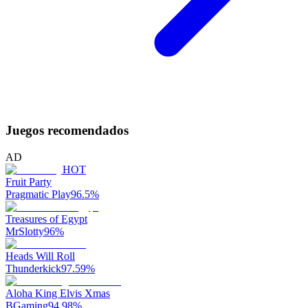
Juegos recomendados
AD
HOT
Fruit Party
Pragmatic Play
96.5
%
Treasures of Egypt
MrSlotty
96
%
Heads Will Roll
Thunderkick
97.59
%
Aloha King Elvis Xmas
BGaming
94.98
%