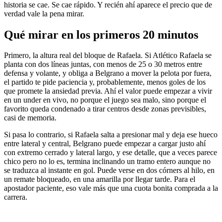
historia se cae. Se cae rápido. Y recién ahí aparece el precio que de
verdad vale la pena mirar.
Qué mirar en los primeros 20 minutos
Primero, la altura real del bloque de Rafaela. Si Atlético Rafaela se
planta con dos líneas juntas, con menos de 25 o 30 metros entre
defensa y volante, y obliga a Belgrano a mover la pelota por fuera,
el partido te pide paciencia y, probablemente, menos goles de los
que promete la ansiedad previa. Ahí el valor puede empezar a vivir
en un under en vivo, no porque el juego sea malo, sino porque el
favorito queda condenado a tirar centros desde zonas previsibles,
casi de memoria.
Si pasa lo contrario, si Rafaela salta a presionar mal y deja ese hueco
entre lateral y central, Belgrano puede empezar a cargar justo ahí
con extremo cerrado y lateral largo, y ese detalle, que a veces parece
chico pero no lo es, termina inclinando un tramo entero aunque no
se traduzca al instante en gol. Puede verse en dos córners al hilo, en
un remate bloqueado, en una amarilla por llegar tarde. Para el
apostador paciente, eso vale más que una cuota bonita comprada a la
carrera.