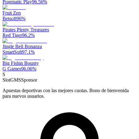
Pragmatic Play
96.56
%
Fruit Zen
Betsoft
96
%
Pirates Plenty Treasures
Red Tiger
96.2
%
Jingle Bell Bonanza
SmartSoft
97.1
%
Big Fishin Bounty
G Games
96.06
%
S
SlotGMS
Sponsor
Apuestas deportivas con las mejores cuotas. Bono de bienvenida
para nuevos usuarios.