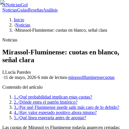
N
NoticiasGol
Noticias
Guías
Reseñas
Análisis
Inicio
›
Noticias
›
Mirassol-Fluminense: cuotas en blanco, señal clara
Noticias
Mirassol-Fluminense: cuotas en blanco,
señal clara
L
Lucía Paredes
·
11 de mayo, 2026
·
6 min
de lectura
·
mirassol
fluminense
cuotas
Contenido del artículo
1.
¿Qué probabilidad implican estas cuotas?
2.
¿Dónde entra el patrón histórico?
3.
¿Por qué Fluminense puede salir más caro de lo debido?
4.
¿Hay valor esperado positivo ahora mismo?
5.
¿Qué línea esperaría antes de apostar?
Las cuotas de Mirassol vs Fluminense todavía aparecen cerradas: