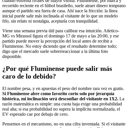
cuando enfrenta rivales de mayor vitrina. Fluminense, por marca y
recorrido reciente en el fútbol brasileño, suele atraer dinero temprano
aunque el partido sea fuera de casa. Ahí nace la fricción: la línea
inicial puede salir más inclinada al visitante de lo que un modelo
frío, sin relato ni nostalgia, aceptaría con tranquilidad.
Viene una semana previa útil para calibrar esa intuición. Atletico-
MG vs Mirassol figura el domingo 17 de mayo a las 20:00, y ese
partido puede mover la percepción del local antes de recibir a
Fluminense. No estoy diciendo que el resultado determine todo;
digo que el mercado suele sobrerreaccionar a la última foto
disponible.
¿Por qué Fluminense puede salir más
caro de lo debido?
El nombre pesa, y en apuestas el peso del nombre rara vez es gratis.
Si Fluminense abre como favorito corto solo por jerarquía
histórica, mi inclinación será desconfiar del visitante en 1X2.
La
razón matemática es simple: una cuota baja exige una probabilidad
real alta; si esa probabilidad no supera la implícita normalizada, el
EV esperado cae por debajo de cero.
Pensemos en el mecanismo, no en una cifra inventada. Si el visitante