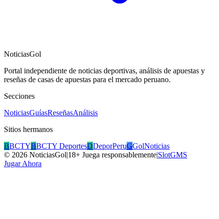
NoticiasGol
Portal independiente de noticias deportivas, análisis de apuestas y
reseñas de casas de apuestas para el mercado peruano.
Secciones
Noticias
Guías
Reseñas
Análisis
Sitios hermanos
B
BCTY
B
BCTY Deportes
D
DeporPeru
G
GolNoticias
©
2026
NoticiasGol
|
18+ Juega responsablemente
|
SlotGMS
Jugar Ahora