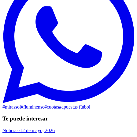
#
mirassol
#
fluminense
#
cuotas
#
apuestas fútbol
Te puede interesar
Noticias
·
12 de mayo, 2026