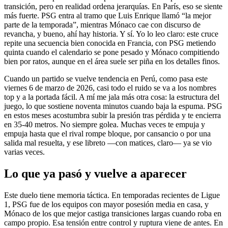
transición, pero en realidad ordena jerarquías. En París, eso se siente
más fuerte. PSG entra al tramo que Luis Enrique llamó “la mejor
parte de la temporada”, mientras Mónaco cae con discurso de
revancha, y bueno, ahí hay historia. Y sí. Yo lo leo claro: este cruce
repite una secuencia bien conocida en Francia, con PSG metiendo
quinta cuando el calendario se pone pesado y Mónaco compitiendo
bien por ratos, aunque en el área suele ser piña en los detalles finos.
Cuando un partido se vuelve tendencia en Perú, como pasa este
viernes 6 de marzo de 2026, casi todo el ruido se va a los nombres
top y a la portada fácil. A mí me jala más otra cosa: la estructura del
juego, lo que sostiene noventa minutos cuando baja la espuma. PSG
en estos meses acostumbra subir la presión tras pérdida y te encierra
en 35-40 metros. No siempre golea. Muchas veces te empuja y
empuja hasta que el rival rompe bloque, por cansancio o por una
salida mal resuelta, y ese libreto —con matices, claro— ya se vio
varias veces.
Lo que ya pasó y vuelve a aparecer
Este duelo tiene memoria táctica. En temporadas recientes de Ligue
1, PSG fue de los equipos con mayor posesión media en casa, y
Mónaco de los que mejor castiga transiciones largas cuando roba en
campo propio. Esa tensión entre control y ruptura viene de antes. En