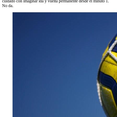
cuidado con imaginar ida y vuelta permanente desde el minuto 1.
No da.