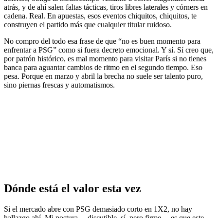
atrás, y de ahí salen faltas tácticas, tiros libres laterales y córners en
cadena. Real. En apuestas, esos eventos chiquitos, chiquitos, te
construyen el partido más que cualquier titular ruidoso.
No compro del todo esa frase de que “no es buen momento para
enfrentar a PSG” como si fuera decreto emocional. Y sí. Sí creo que,
por patrón histórico, es mal momento para visitar París si no tienes
banca para aguantar cambios de ritmo en el segundo tiempo. Eso
pesa. Porque en marzo y abril la brecha no suele ser talento puro,
sino piernas frescas y automatismos.
Dónde está el valor esta vez
Si el mercado abre con PSG demasiado corto en 1X2, no hay
hallazgo ahí. Mi postura —discutible, sí, pero firme— es que este