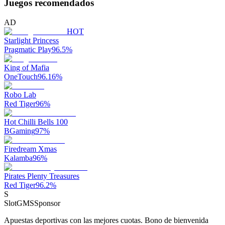
Juegos recomendados
AD
HOT
Starlight Princess
Pragmatic Play
96.5
%
King of Mafia
OneTouch
96.16
%
Robo Lab
Red Tiger
96
%
Hot Chilli Bells 100
BGaming
97
%
Firedream Xmas
Kalamba
96
%
Pirates Plenty Treasures
Red Tiger
96.2
%
S
SlotGMS
Sponsor
Apuestas deportivas con las mejores cuotas. Bono de bienvenida