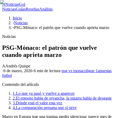
N
NoticiasGol
Noticias
Guías
Reseñas
Análisis
Inicio
›
Noticias
›
PSG-Mónaco: el patrón que vuelve cuando aprieta marzo
Noticias
PSG-Mónaco: el patrón que vuelve
cuando aprieta marzo
A
Andrés Quispe
·
6 de marzo, 2026
·
6 min
de lectura
·
psg vs monaco
ligue 1
apuestas
futbol
Contenido del artículo
1.
Lo que ya pasó y vuelve a aparecer
2.
El entorno habla de revancha, la pizarra habla de desgaste
3.
Dónde está el valor esta vez
4.
La comparación peruana que sí sirve
Marzo en Europa trae una trampa medio silenciosa: parece mes de