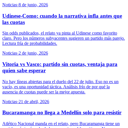
Noticias
·
8 de junio, 2026
Udinese-Como: cuando la narrativa infla antes que
las cuotas
Sin odds publicados, el relato ya pinta al Udinese como favorito
claro. Pero los números subyacentes sugieren un partido más parejo.
Lectura fría de probabilidades.
Noticias
·
2 de junio, 2026
Vitoria vs Vasco: partido sin cuotas, ventaja para
quien sabe esperar
No hay líneas abiertas para el duelo del 22 de julio. Eso no es un
vacío, es una oportunidad táctica. Análisis frío de por qué la
ausencia de cuotas puede ser la mejor apuesta.
Noticias
·
21 de abril, 2026
Bucaramanga no llega a Medellín solo para resistir
Atlético Nacional manda en el relato, pero Bucaramanga tiene un