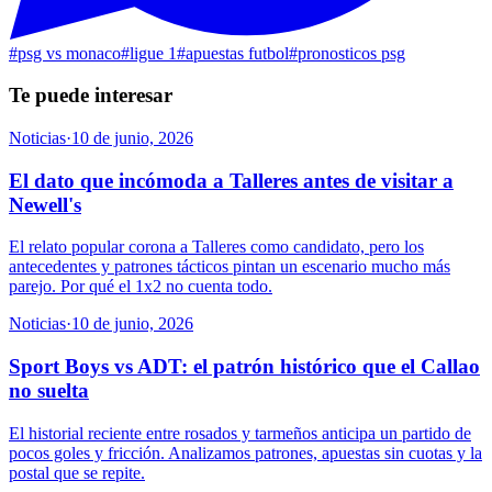
#
psg vs monaco
#
ligue 1
#
apuestas futbol
#
pronosticos psg
Te puede interesar
Noticias
·
10 de junio, 2026
El dato que incómoda a Talleres antes de visitar a
Newell's
El relato popular corona a Talleres como candidato, pero los
antecedentes y patrones tácticos pintan un escenario mucho más
parejo. Por qué el 1x2 no cuenta todo.
Noticias
·
10 de junio, 2026
Sport Boys vs ADT: el patrón histórico que el Callao
no suelta
El historial reciente entre rosados y tarmeños anticipa un partido de
pocos goles y fricción. Analizamos patrones, apuestas sin cuotas y la
postal que se repite.