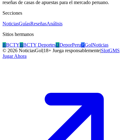
reseñas de casas de apuestas para el mercado peruano.
Secciones
Noticias
Guías
Reseñas
Análisis
Sitios hermanos
B
BCTY
B
BCTY Deportes
D
DeporPeru
G
GolNoticias
©
2026
NoticiasGol
|
18+ Juega responsablemente
|
SlotGMS
Jugar Ahora