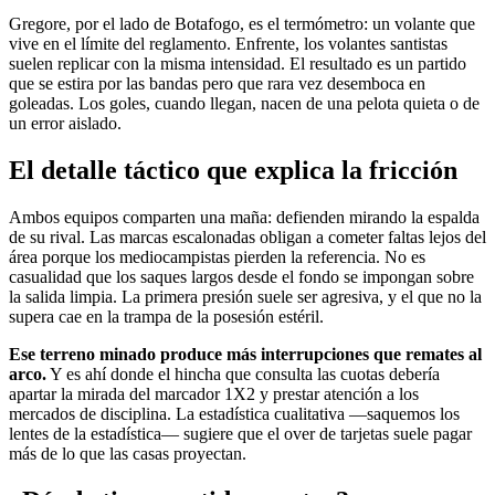
Gregore, por el lado de Botafogo, es el termómetro: un volante que
vive en el límite del reglamento. Enfrente, los volantes santistas
suelen replicar con la misma intensidad. El resultado es un partido
que se estira por las bandas pero que rara vez desemboca en
goleadas. Los goles, cuando llegan, nacen de una pelota quieta o de
un error aislado.
El detalle táctico que explica la fricción
Ambos equipos comparten una maña: defienden mirando la espalda
de su rival. Las marcas escalonadas obligan a cometer faltas lejos del
área porque los mediocampistas pierden la referencia. No es
casualidad que los saques largos desde el fondo se impongan sobre
la salida limpia. La primera presión suele ser agresiva, y el que no la
supera cae en la trampa de la posesión estéril.
Ese terreno minado produce más interrupciones que remates al
arco.
Y es ahí donde el hincha que consulta las cuotas debería
apartar la mirada del marcador 1X2 y prestar atención a los
mercados de disciplina. La estadística cualitativa —saquemos los
lentes de la estadística— sugiere que el over de tarjetas suele pagar
más de lo que las casas proyectan.