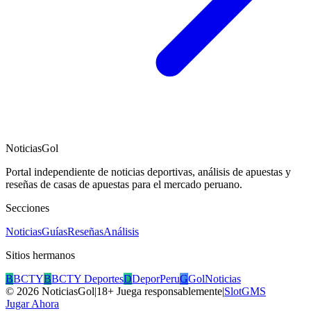
NoticiasGol
Portal independiente de noticias deportivas, análisis de apuestas y
reseñas de casas de apuestas para el mercado peruano.
Secciones
Noticias
Guías
Reseñas
Análisis
Sitios hermanos
B
BCTY
B
BCTY Deportes
D
DeporPeru
G
GolNoticias
©
2026
NoticiasGol
|
18+ Juega responsablemente
|
SlotGMS
Jugar Ahora