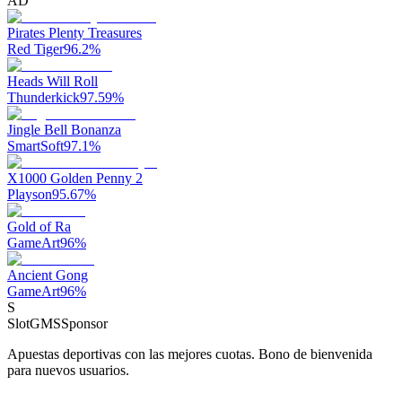
AD
Pirates Plenty Treasures
Red Tiger
96.2
%
Heads Will Roll
Thunderkick
97.59
%
Jingle Bell Bonanza
SmartSoft
97.1
%
X1000 Golden Penny 2
Playson
95.67
%
Gold of Ra
GameArt
96
%
Ancient Gong
GameArt
96
%
S
SlotGMS
Sponsor
Apuestas deportivas con las mejores cuotas. Bono de bienvenida
para nuevos usuarios.