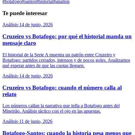
#
botafogo
#
santos
#
historial
#
analisis
Te puede interesar
Análisis
·
14 de junio, 2026
Cruzeiro vs Botafogo: por qué el historial manda un
mensaje claro
El historial de la Serie A muestra un patrón entre Cruzeiro y
Botafogo: partidos cerrados, intensos y de pocos goles. Analizamos
qué esperar antes de que las cuotas lleguen.
Análisis
·
14 de junio, 2026
Cruzeiro vs Botafogo: cuando el número calla al
relato
Los números callan la narrativa que infla a Botafogo antes del
Mineirão. Análisis táctico con el ojo en las apuestas.
Análisis
·
11 de junio, 2026
Botafogo-Santos: cuando la historia pesa menos que