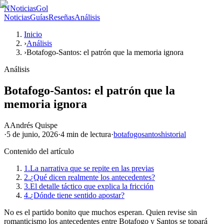
N
NoticiasGol
Noticias
Guías
Reseñas
Análisis
Inicio
›
Análisis
›
Botafogo-Santos: el patrón que la memoria ignora
Análisis
Botafogo-Santos: el patrón que la
memoria ignora
A
Andrés Quispe
·
5 de junio, 2026
·
4 min
de lectura
·
botafogo
santos
historial
Contenido del artículo
1.
La narrativa que se repite en las previas
2.
¿Qué dicen realmente los antecedentes?
3.
El detalle táctico que explica la fricción
4.
¿Dónde tiene sentido apostar?
No es el partido bonito que muchos esperan. Quien revise sin
romanticismo los antecedentes entre Botafogo y Santos se topará