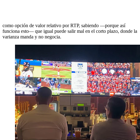
como opción de valor relativo por RTP, sabiendo —porque así
funciona esto— que igual puede salir mal en el corto plazo, donde la
varianza manda y no negocia.