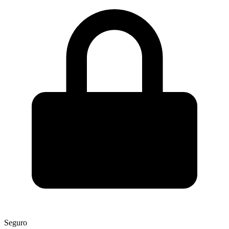
Seguro