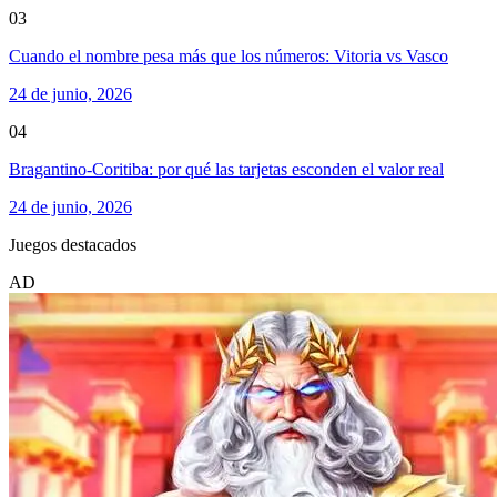
03
Cuando el nombre pesa más que los números: Vitoria vs Vasco
24 de junio, 2026
04
Bragantino-Coritiba: por qué las tarjetas esconden el valor real
24 de junio, 2026
Juegos destacados
AD