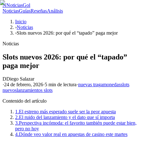
N
NoticiasGol
Noticias
Guías
Reseñas
Análisis
Inicio
›
Noticias
›
Slots nuevos 2026: por qué el “tapado” paga mejor
Noticias
Slots nuevos 2026: por qué el “tapado”
paga mejor
D
Diego Salazar
·
24 de febrero, 2026
·
5 min
de lectura
·
nuevas tragamonedas
slots
nuevos
lanzamientos slots
Contenido del artículo
1.
El estreno más esperado suele ser la peor apuesta
2.
El ruido del lanzamiento y el dato que sí importa
3.
Perspectiva incómoda: el favorito también puede estar bien,
pero no hoy
4.
Dónde veo valor real en apuestas de casino este martes