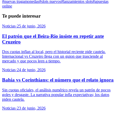
#
nuevas tragamonedas
#
slots nuevos
#
lanzamientos slots
#
apuestas
online
Te puede interesar
Noticias
·
25 de junio, 2026
El patrón que el Beira-Rio insiste en repetir ante
Cruzeiro
Dos cuotas inflan al local, pero el historial reciente pide cautela.
Internacional vs Cruzeiro llega con un guion que trasciende al
mercado y que pocos leen a tiempo.
Noticias
·
24 de junio, 2026
Bahia vs Corinthians: el número que el relato ignora
Sin cuotas oficiales, el análisis numérico revela un patrón de pocos
goles y desgaste. La narrativa popular infla expectativas; los datos
piden cautela.
Noticias
·
23 de junio, 2026