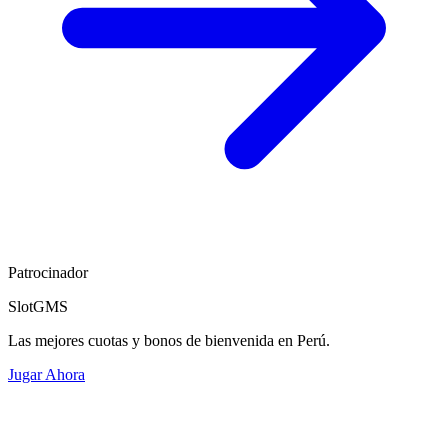
Patrocinador
SlotGMS
Las mejores cuotas y bonos de bienvenida en Perú.
Jugar Ahora