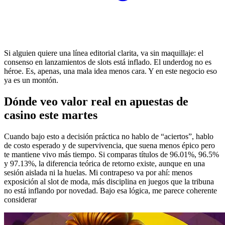
Si alguien quiere una línea editorial clarita, va sin maquillaje: el
consenso en lanzamientos de slots está inflado. El underdog no es
héroe. Es, apenas, una mala idea menos cara. Y en este negocio eso
ya es un montón.
Dónde veo valor real en apuestas de
casino este martes
Cuando bajo esto a decisión práctica no hablo de “aciertos”, hablo
de costo esperado y de supervivencia, que suena menos épico pero
te mantiene vivo más tiempo. Si comparas títulos de 96.01%, 96.5%
y 97.13%, la diferencia teórica de retorno existe, aunque en una
sesión aislada ni la huelas. Mi contrapeso va por ahí: menos
exposición al slot de moda, más disciplina en juegos que la tribuna
no está inflando por novedad. Bajo esa lógica, me parece coherente
considerar