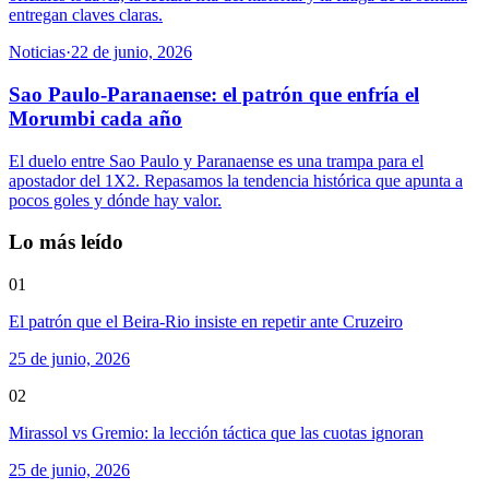
entregan claves claras.
Noticias
·
22 de junio, 2026
Sao Paulo-Paranaense: el patrón que enfría el
Morumbi cada año
El duelo entre Sao Paulo y Paranaense es una trampa para el
apostador del 1X2. Repasamos la tendencia histórica que apunta a
pocos goles y dónde hay valor.
Lo más leído
01
El patrón que el Beira-Rio insiste en repetir ante Cruzeiro
25 de junio, 2026
02
Mirassol vs Gremio: la lección táctica que las cuotas ignoran
25 de junio, 2026