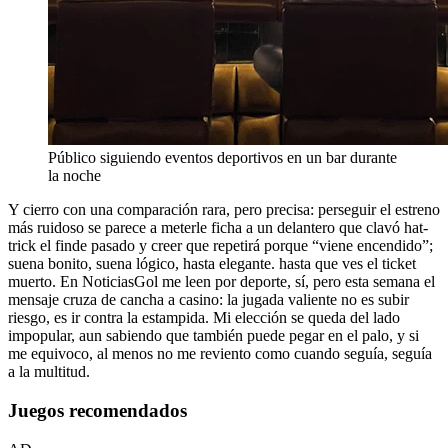
Público siguiendo eventos deportivos en un bar durante
la noche
Y cierro con una comparación rara, pero precisa: perseguir el estreno
más ruidoso se parece a meterle ficha a un delantero que clavó hat-
trick el finde pasado y creer que repetirá porque “viene encendido”;
suena bonito, suena lógico, hasta elegante. hasta que ves el ticket
muerto. En NoticiasGol me leen por deporte, sí, pero esta semana el
mensaje cruza de cancha a casino: la jugada valiente no es subir
riesgo, es ir contra la estampida. Mi elección se queda del lado
impopular, aun sabiendo que también puede pegar en el palo, y si
me equivoco, al menos no me reviento como cuando seguía, seguía
a la multitud.
Juegos recomendados