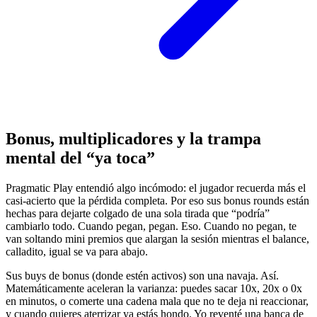
Bonus, multiplicadores y la trampa
mental del “ya toca”
Pragmatic Play entendió algo incómodo: el jugador recuerda más el
casi-acierto que la pérdida completa. Por eso sus bonus rounds están
hechas para dejarte colgado de una sola tirada que “podría”
cambiarlo todo. Cuando pegan, pegan. Eso. Cuando no pegan, te
van soltando mini premios que alargan la sesión mientras el balance,
calladito, igual se va para abajo.
Sus buys de bonus (donde estén activos) son una navaja. Así.
Matemáticamente aceleran la varianza: puedes sacar 10x, 20x o 0x
en minutos, o comerte una cadena mala que no te deja ni reaccionar,
y cuando quieres aterrizar ya estás hondo. Yo reventé una banca de