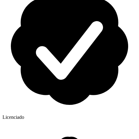
Licenciado