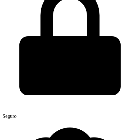
Seguro