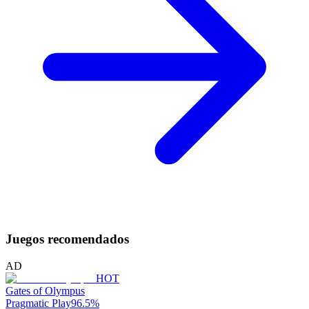
Juegos recomendados
AD
HOT
Gates of Olympus
Pragmatic Play
96.5
%