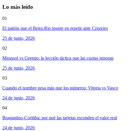
Lo más leído
01
El patrón que el Beira-Rio insiste en repetir ante Cruzeiro
25 de junio, 2026
02
Mirassol vs Gremio: la lección táctica que las cuotas ignoran
25 de junio, 2026
03
Cuando el nombre pesa más que los números: Vitoria vs Vasco
24 de junio, 2026
04
Bragantino-Coritiba: por qué las tarjetas esconden el valor real
24 de junio, 2026