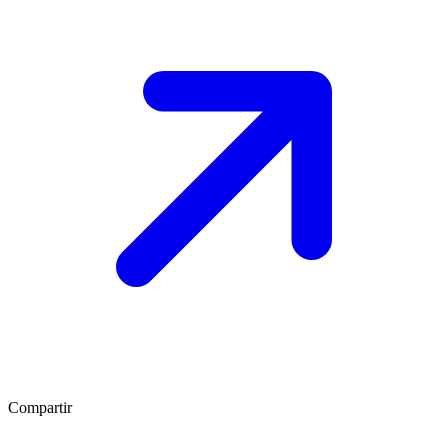
Compartir