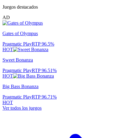
Juegos destacados
AD
Gates of Olympus
Pragmatic Play
RTP
96.5
%
HOT
Sweet Bonanza
Pragmatic Play
RTP
96.51
%
HOT
Big Bass Bonanza
Pragmatic Play
RTP
96.71
%
HOT
Ver todos los juegos