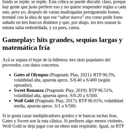
fondo se repite, se repite. Esta crítica se puede discutir, claro, porque
hay gente que justo prefiere eso y no quiere reaprender reglas a cada
rato, pero yo, después de varias madrugadas persiguiendo bonus,
terminé con la idea de que ese “sabor nuevo” era como pedir lomo
saltado en tres huecos distintos y que, por abajo, los tres usaran la
misma salsa embotellada, y ya pues, cansa.
Gameplay: hits grandes, sequías largas y
matemática fría
Acá se separa el hype de la billetera: tres slots populares del
proveedor, con datos concretos.
Gates of Olympus
(Pragmatic Play, 2021): RTP 96.5%,
volatilidad alta, apuesta aprox. S/0.40 a S/400 (según
operador).
Sweet Bonanza
(Pragmatic Play, 2019): RTP 96.51%,
volatilidad alta, apuesta aprox. S/0.20 a S/500.
Wolf Gold
(Pragmatic Play, 2017): RTP 96.01%, volatilidad
media, apuesta aprox. S/1 a S/500.
Si te gusta cazar multiplicadores gordos y te bancas rachas feas,
Gates y Sweet son la ruta clásica. Si prefieres algo menos violento,
Wolf Gold se deja jugar con un ritmo más respirable. Igual, su RTP