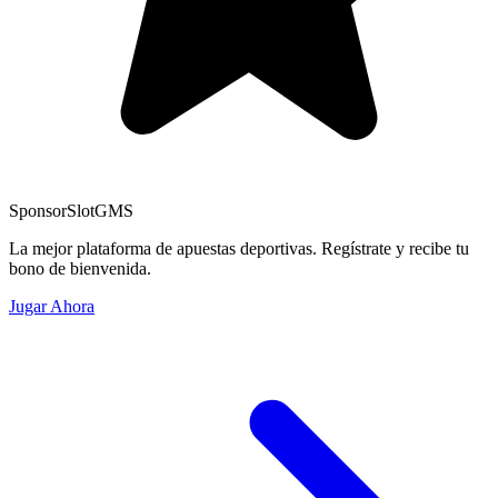
Sponsor
SlotGMS
La mejor plataforma de apuestas deportivas. Regístrate y recibe tu
bono de bienvenida.
Jugar Ahora