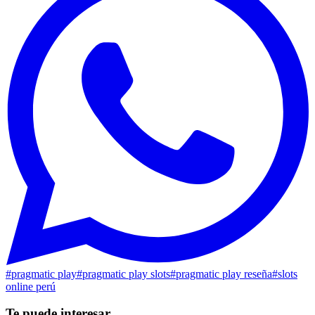
#
pragmatic play
#
pragmatic play slots
#
pragmatic play reseña
#
slots
online perú
Te puede interesar