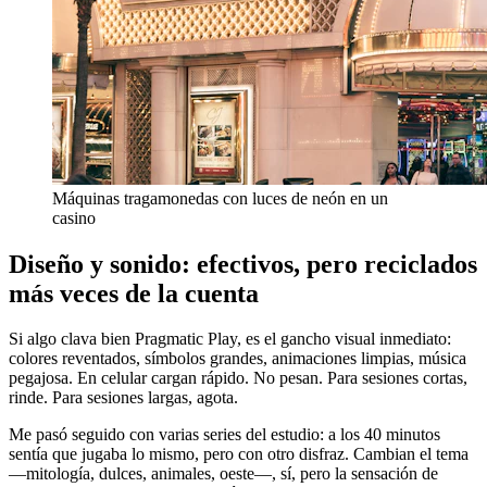
Máquinas tragamonedas con luces de neón en un
casino
Diseño y sonido: efectivos, pero reciclados
más veces de la cuenta
Si algo clava bien Pragmatic Play, es el gancho visual inmediato:
colores reventados, símbolos grandes, animaciones limpias, música
pegajosa. En celular cargan rápido. No pesan. Para sesiones cortas,
rinde. Para sesiones largas, agota.
Me pasó seguido con varias series del estudio: a los 40 minutos
sentía que jugaba lo mismo, pero con otro disfraz. Cambian el tema
—mitología, dulces, animales, oeste—, sí, pero la sensación de