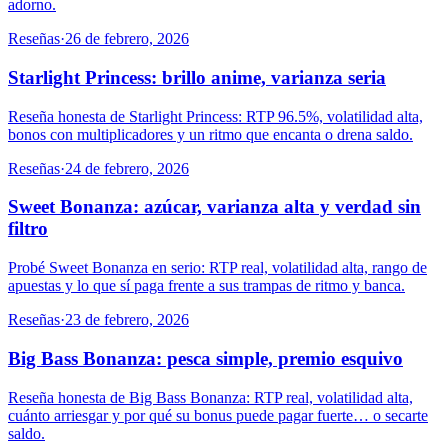
adorno.
Reseñas
·
26 de febrero, 2026
Starlight Princess: brillo anime, varianza seria
Reseña honesta de Starlight Princess: RTP 96.5%, volatilidad alta,
bonos con multiplicadores y un ritmo que encanta o drena saldo.
Reseñas
·
24 de febrero, 2026
Sweet Bonanza: azúcar, varianza alta y verdad sin
filtro
Probé Sweet Bonanza en serio: RTP real, volatilidad alta, rango de
apuestas y lo que sí paga frente a sus trampas de ritmo y banca.
Reseñas
·
23 de febrero, 2026
Big Bass Bonanza: pesca simple, premio esquivo
Reseña honesta de Big Bass Bonanza: RTP real, volatilidad alta,
cuánto arriesgar y por qué su bonus puede pagar fuerte… o secarte
saldo.