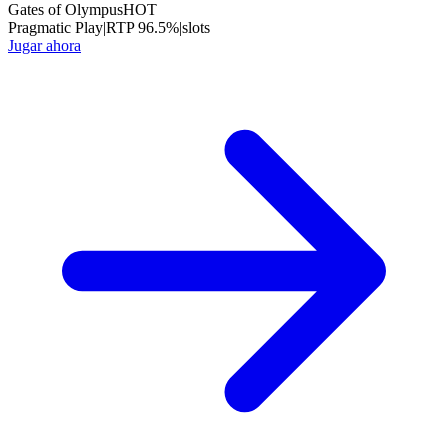
Gates of Olympus
HOT
Pragmatic Play
|
RTP
96.5
%
|
slots
Jugar ahora