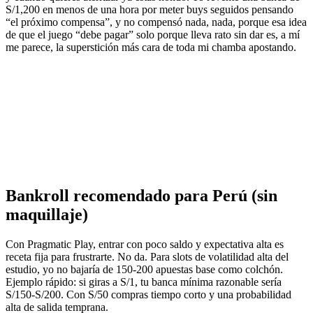
S/1,200 en menos de una hora por meter buys seguidos pensando
“el próximo compensa”, y no compensó nada, nada, porque esa idea
de que el juego “debe pagar” solo porque lleva rato sin dar es, a mí
me parece, la superstición más cara de toda mi chamba apostando.
Bankroll recomendado para Perú (sin
maquillaje)
Con Pragmatic Play, entrar con poco saldo y expectativa alta es
receta fija para frustrarte. No da. Para slots de volatilidad alta del
estudio, yo no bajaría de 150-200 apuestas base como colchón.
Ejemplo rápido: si giras a S/1, tu banca mínima razonable sería
S/150-S/200. Con S/50 compras tiempo corto y una probabilidad
alta de salida temprana.