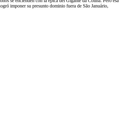
ófonos se encienden con la épica del Gigante da Colina. Pero esa
o logró imponer su presunto dominio fuera de São Januário,