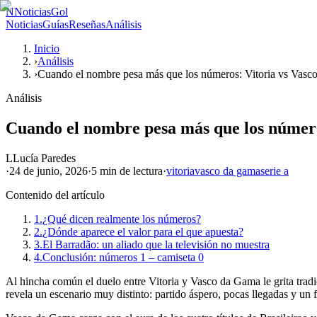
N
NoticiasGol
Noticias
Guías
Reseñas
Análisis
Inicio
›
Análisis
›
Cuando el nombre pesa más que los números: Vitoria vs Vasc
Análisis
Cuando el nombre pesa más que los número
L
Lucía Paredes
·
24 de junio, 2026
·
5 min
de lectura
·
vitoria
vasco da gama
serie a
Contenido del artículo
1.
¿Qué dicen realmente los números?
2.
¿Dónde aparece el valor para el que apuesta?
3.
El Barradão: un aliado que la televisión no muestra
4.
Conclusión: números 1 – camiseta 0
Al hincha común el duelo entre Vitoria y Vasco da Gama le grita tradi
revela un escenario muy distinto: partido áspero, pocas llegadas y un f