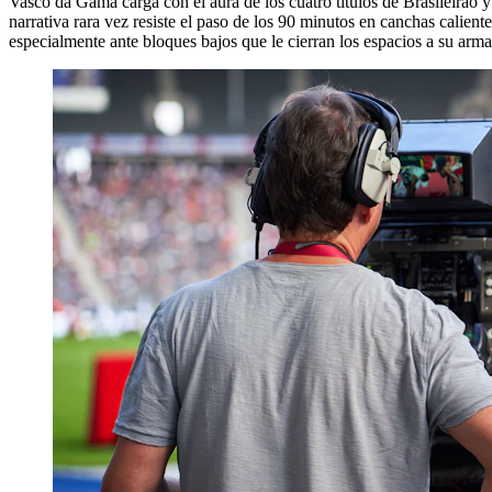
Vasco da Gama carga con el aura de los cuatro títulos de Brasileirao y
narrativa rara vez resiste el paso de los 90 minutos en canchas calie
especialmente ante bloques bajos que le cierran los espacios a su arma