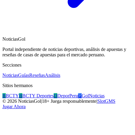
NoticiasGol
Portal independiente de noticias deportivas, análisis de apuestas y
reseñas de casas de apuestas para el mercado peruano.
Secciones
Noticias
Guías
Reseñas
Análisis
Sitios hermanos
B
BCTY
B
BCTY Deportes
D
DeporPeru
G
GolNoticias
©
2026
NoticiasGol
|
18+ Juega responsablemente
|
SlotGMS
Jugar Ahora