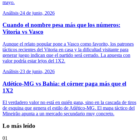
mayo.
Análisis
·
24 de junio, 2026
Cuando el nombre pesa más que los números:
Vitoria vs Vasco
Aunque el relato popular pone a Vasco como favorito, los patrones
tácticos recientes del Vitoria en casa y la dificultad visitante para
generar juego indican que el partido será cerrado. La apuesta con
valor podría estar lejos del 1X2.
Análisis
·
23 de junio, 2026
Atlético-MG vs Bahia: el córner paga más que el
1X2
El verdadero valor no está en quién gana, sino en la cascada de tiros
de esquina que genera el estilo de Atlético-MG. El mapa táctico del
Mineirão apunta a un mercado secundario muy concreto.
Lo más leído
01