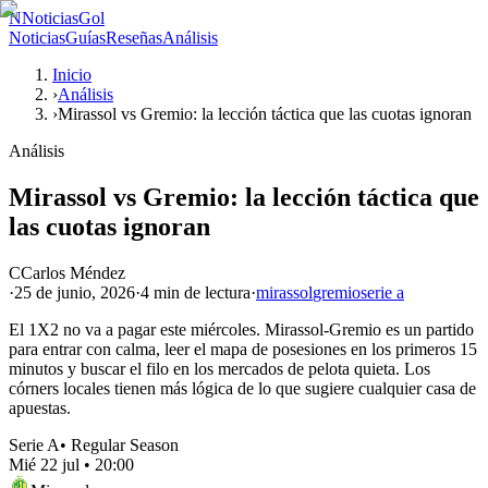
N
NoticiasGol
Noticias
Guías
Reseñas
Análisis
Inicio
›
Análisis
›
Mirassol vs Gremio: la lección táctica que las cuotas ignoran
Análisis
Mirassol vs Gremio: la lección táctica que
las cuotas ignoran
C
Carlos Méndez
·
25 de junio, 2026
·
4 min
de lectura
·
mirassol
gremio
serie a
El 1X2 no va a pagar este miércoles. Mirassol-Gremio es un partido
para entrar con calma, leer el mapa de posesiones en los primeros 15
minutos y buscar el filo en los mercados de pelota quieta. Los
córners locales tienen más lógica de lo que sugiere cualquier casa de
apuestas.
Serie A
•
Regular Season
Mié 22 jul
•
20:00