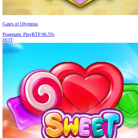
Gates of Olympus
Pragmatic Play
RTP
96.5
%
HOT