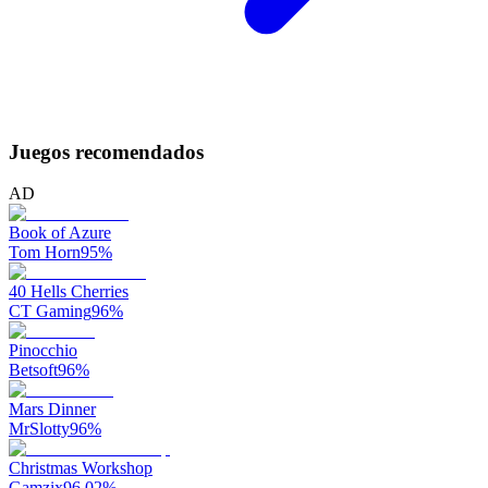
Juegos recomendados
AD
Book of Azure
Tom Horn
95
%
40 Hells Cherries
CT Gaming
96
%
Pinocchio
Betsoft
96
%
Mars Dinner
MrSlotty
96
%
Christmas Workshop
Gamzix
96.02
%