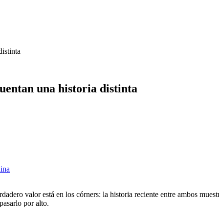
istinta
entan una historia distinta
uina
rdadero valor está en los córners: la historia reciente entre ambos mue
asarlo por alto.