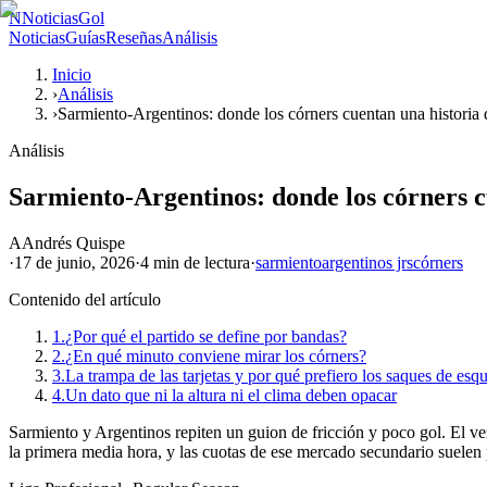
N
NoticiasGol
Noticias
Guías
Reseñas
Análisis
Inicio
›
Análisis
›
Sarmiento-Argentinos: donde los córners cuentan una historia d
Análisis
Sarmiento-Argentinos: donde los córners cu
A
Andrés Quispe
·
17 de junio, 2026
·
4 min
de lectura
·
sarmiento
argentinos jrs
córners
Contenido del artículo
1.
¿Por qué el partido se define por bandas?
2.
¿En qué minuto conviene mirar los córners?
3.
La trampa de las tarjetas y por qué prefiero los saques de esq
4.
Un dato que ni la altura ni el clima deben opacar
Sarmiento y Argentinos repiten un guion de fricción y poco gol. El ve
la primera media hora, y las cuotas de ese mercado secundario suelen p