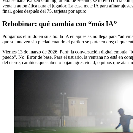
Esta semana Kaizen Gaming, dueño de Betano, se movió con la compra
ventaja automática para el jugador. La casa mete IA para afinar ajustes
final, goles después del 75, tarjetas por apuro.
Rebobinar: qué cambia con “más IA”
Pongamos el ruido en su sitio: la IA en apuestas no llega para “adivin
que se mueven sin piedad cuando el partido se parte en dos; el que entra 
Viernes 13 de marzo de 2026, Perú: la conversación digital empuja “bet
puedo”. No. Error de base. Para el usuario, la ventana no está en comp
del cierre, cambios que suben o bajan agresividad, equipos que atacan