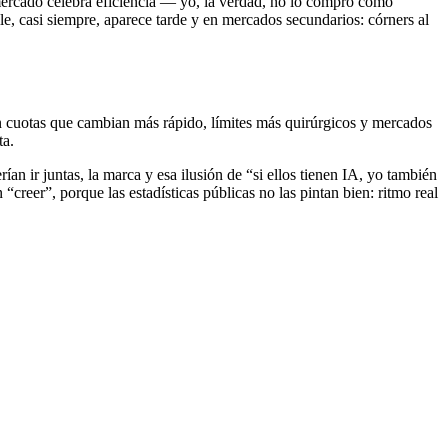
ercado celebra eficiencia — yo, la verdad, no lo compro como
lle, casi siempre, aparece tarde y en mercados secundarios: córners al
 en cuotas que cambian más rápido, límites más quirúrgicos y mercados
ta.
n ir juntas, la marca y esa ilusión de “si ellos tienen IA, yo también
creer”, porque las estadísticas públicas no las pintan bien: ritmo real