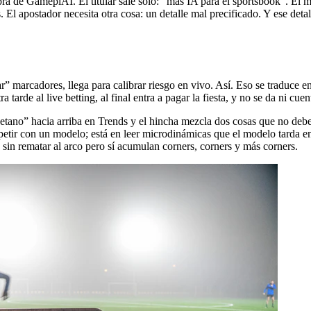
 de GameplAI. El titular sale solo: “más IA para el sportsbook”. El m
. El apostador necesita otra cosa: un detalle mal precificado. Y ese deta
ar” marcadores, llega para calibrar riesgo en vivo. Así. Eso se traduce
tarde al live betting, al final entra a pagar la fiesta, y no se da ni cuen
ano” hacia arriba en Trends y el hincha mezcla dos cosas que no debería
etir con un modelo; está en leer microdinámicas que el modelo tarda en “
 sin rematar al arco pero sí acumulan corners, corners y más corners.