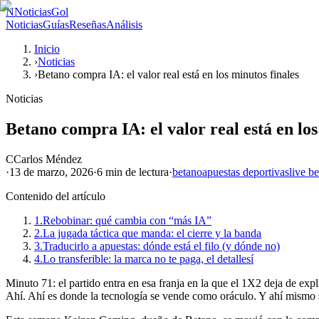
N
NoticiasGol
Noticias
Guías
Reseñas
Análisis
Inicio
›
Noticias
›
Betano compra IA: el valor real está en los minutos finales
Noticias
Betano compra IA: el valor real está en los
C
Carlos Méndez
·
13 de marzo, 2026
·
6 min
de lectura
·
betano
apuestas deportivas
live be
Contenido del artículo
1.
Rebobinar: qué cambia con “más IA”
2.
La jugada táctica que manda: el cierre y la banda
3.
Traducirlo a apuestas: dónde está el filo (y dónde no)
4.
Lo transferible: la marca no te paga, el detallesí
Minuto 71: el partido entra en esa franja en la que el 1X2 deja de expl
Ahí. Ahí es donde la tecnología se vende como oráculo. Y ahí mismo s