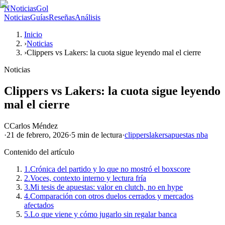
N
NoticiasGol
Noticias
Guías
Reseñas
Análisis
Inicio
›
Noticias
›
Clippers vs Lakers: la cuota sigue leyendo mal el cierre
Noticias
Clippers vs Lakers: la cuota sigue leyendo
mal el cierre
C
Carlos Méndez
·
21 de febrero, 2026
·
5 min
de lectura
·
clippers
lakers
apuestas nba
Contenido del artículo
1.
Crónica del partido y lo que no mostró el boxscore
2.
Voces, contexto interno y lectura fría
3.
Mi tesis de apuestas: valor en clutch, no en hype
4.
Comparación con otros duelos cerrados y mercados
afectados
5.
Lo que viene y cómo jugarlo sin regalar banca