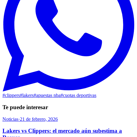
#
clippers
#
lakers
#
apuestas nba
#
cuotas deportivas
Te puede interesar
Noticias
·
21 de febrero, 2026
Lakers vs Clippers: el mercado aún subestima a