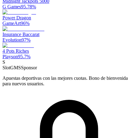
Midnight Jackpots 5000
G Games
95.78
%
Power Dragon
GameArt
96
%
Insurance Baccarat
Evolution
97
%
4 Pots Riches
Playson
95.7
%
S
SlotGMS
Sponsor
Apuestas deportivas con las mejores cuotas. Bono de bienvenida
para nuevos usuarios.