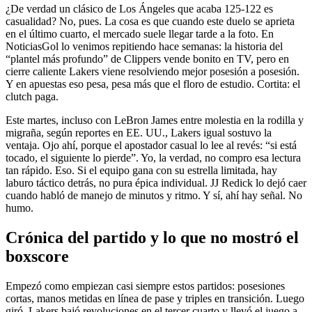
¿De verdad un clásico de Los Ángeles que acaba 125-122 es
casualidad? No, pues. La cosa es que cuando este duelo se aprieta
en el último cuarto, el mercado suele llegar tarde a la foto. En
NoticiasGol lo venimos repitiendo hace semanas: la historia del
“plantel más profundo” de Clippers vende bonito en TV, pero en
cierre caliente Lakers viene resolviendo mejor posesión a posesión.
Y en apuestas eso pesa, pesa más que el floro de estudio. Cortita: el
clutch paga.
Este martes, incluso con LeBron James entre molestia en la rodilla y
migraña, según reportes en EE. UU., Lakers igual sostuvo la
ventaja. Ojo ahí, porque el apostador casual lo lee al revés: “si está
tocado, el siguiente lo pierde”. Yo, la verdad, no compro esa lectura
tan rápido. Eso. Si el equipo gana con su estrella limitada, hay
laburo táctico detrás, no pura épica individual. JJ Redick lo dejó caer
cuando habló de manejo de minutos y ritmo. Y sí, ahí hay señal. No
humo.
Crónica del partido y lo que no mostró el
boxscore
Empezó como empiezan casi siempre estos partidos: posesiones
cortas, manos metidas en línea de pase y triples en transición. Luego
giró. Lakers bajó revoluciones en el tercer cuarto y llevó el juego a