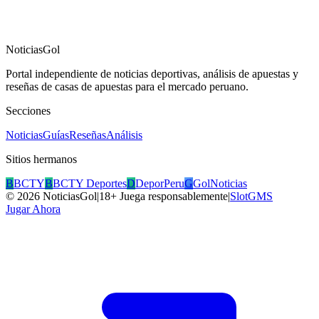
NoticiasGol
Portal independiente de noticias deportivas, análisis de apuestas y
reseñas de casas de apuestas para el mercado peruano.
Secciones
Noticias
Guías
Reseñas
Análisis
Sitios hermanos
B
BCTY
B
BCTY Deportes
D
DeporPeru
G
GolNoticias
©
2026
NoticiasGol
|
18+ Juega responsablemente
|
SlotGMS
Jugar Ahora