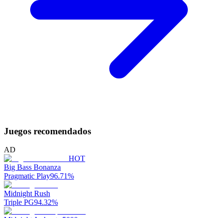
Juegos recomendados
AD
HOT
Big Bass Bonanza
Pragmatic Play
96.71
%
Midnight Rush
Triple PG
94.32
%