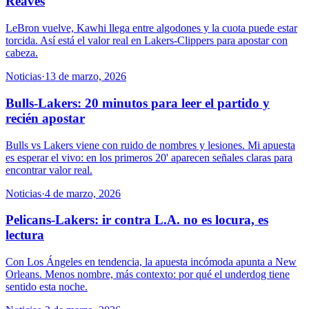
Reaves
LeBron vuelve, Kawhi llega entre algodones y la cuota puede estar
torcida. Así está el valor real en Lakers-Clippers para apostar con
cabeza.
Noticias
·
13 de marzo, 2026
Bulls-Lakers: 20 minutos para leer el partido y
recién apostar
Bulls vs Lakers viene con ruido de nombres y lesiones. Mi apuesta
es esperar el vivo: en los primeros 20' aparecen señales claras para
encontrar valor real.
Noticias
·
4 de marzo, 2026
Pelicans-Lakers: ir contra L.A. no es locura, es
lectura
Con Los Ángeles en tendencia, la apuesta incómoda apunta a New
Orleans. Menos nombre, más contexto: por qué el underdog tiene
sentido esta noche.