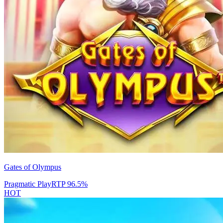
Gates of Olympus
Pragmatic Play
RTP
96.5
%
HOT