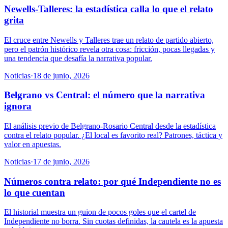
Newells-Talleres: la estadística calla lo que el relato
grita
El cruce entre Newells y Talleres trae un relato de partido abierto,
pero el patrón histórico revela otra cosa: fricción, pocas llegadas y
una tendencia que desafía la narrativa popular.
Noticias
·
18 de junio, 2026
Belgrano vs Central: el número que la narrativa
ignora
El análisis previo de Belgrano-Rosario Central desde la estadística
contra el relato popular. ¿El local es favorito real? Patrones, táctica y
valor en apuestas.
Noticias
·
17 de junio, 2026
Números contra relato: por qué Independiente no es
lo que cuentan
El historial muestra un guion de pocos goles que el cartel de
Independiente no borra. Sin cuotas definidas, la cautela es la apuesta