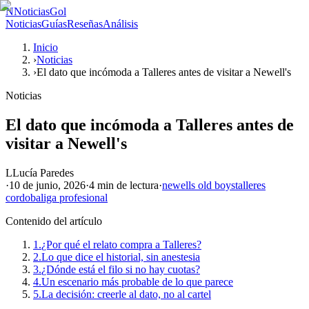
N
NoticiasGol
Noticias
Guías
Reseñas
Análisis
Inicio
›
Noticias
›
El dato que incómoda a Talleres antes de visitar a Newell's
Noticias
El dato que incómoda a Talleres antes de
visitar a Newell's
L
Lucía Paredes
·
10 de junio, 2026
·
4 min
de lectura
·
newells old boys
talleres
cordoba
liga profesional
Contenido del artículo
1.
¿Por qué el relato compra a Talleres?
2.
Lo que dice el historial, sin anestesia
3.
¿Dónde está el filo si no hay cuotas?
4.
Un escenario más probable de lo que parece
5.
La decisión: creerle al dato, no al cartel