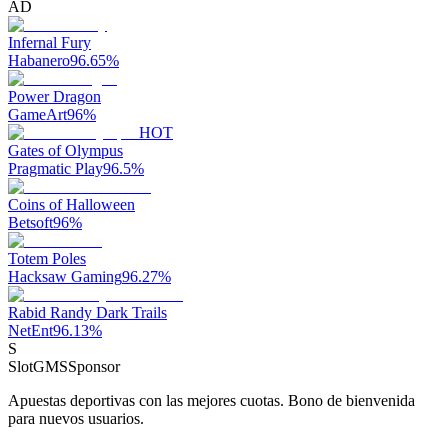
AD
Infernal Fury
Habanero
96.65
%
Power Dragon
GameArt
96
%
HOT
Gates of Olympus
Pragmatic Play
96.5
%
Coins of Halloween
Betsoft
96
%
Totem Poles
Hacksaw Gaming
96.27
%
Rabid Randy Dark Trails
NetEnt
96.13
%
S
SlotGMS
Sponsor
Apuestas deportivas con las mejores cuotas. Bono de bienvenida
para nuevos usuarios.