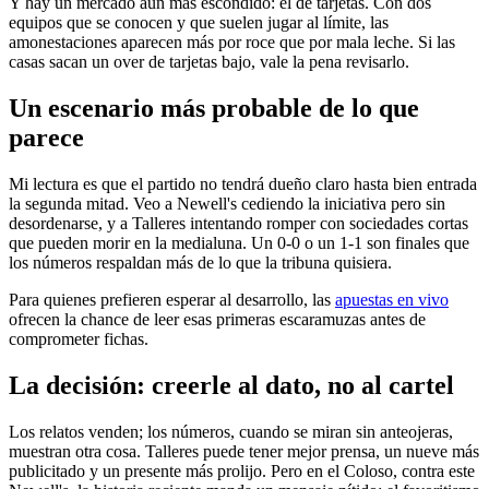
Y hay un mercado aún más escondido: el de tarjetas. Con dos
equipos que se conocen y que suelen jugar al límite, las
amonestaciones aparecen más por roce que por mala leche. Si las
casas sacan un over de tarjetas bajo, vale la pena revisarlo.
Un escenario más probable de lo que
parece
Mi lectura es que el partido no tendrá dueño claro hasta bien entrada
la segunda mitad. Veo a Newell's cediendo la iniciativa pero sin
desordenarse, y a Talleres intentando romper con sociedades cortas
que pueden morir en la medialuna. Un 0-0 o un 1-1 son finales que
los números respaldan más de lo que la tribuna quisiera.
Para quienes prefieren esperar al desarrollo, las
apuestas en vivo
ofrecen la chance de leer esas primeras escaramuzas antes de
comprometer fichas.
La decisión: creerle al dato, no al cartel
Los relatos venden; los números, cuando se miran sin anteojeras,
muestran otra cosa. Talleres puede tener mejor prensa, un nueve más
publicitado y un presente más prolijo. Pero en el Coloso, contra este