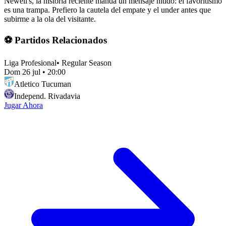
Newell's, la historia reciente manda un mensaje nítido: el favoritismo
es una trampa. Prefiero la cautela del empate y el under antes que
subirme a la ola del visitante.
⚽ Partidos Relacionados
Liga Profesional
•
Regular Season
Dom 26 jul
•
20:00
Atletico Tucuman
Independ. Rivadavia
Jugar Ahora