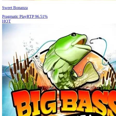
Sweet Bonanza
Pragmatic Play
RTP
96.51
%
HOT