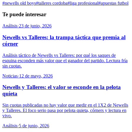
#
newells old boys
#
talleres cordoba
#
liga profesional
#
apuestas futbol
Te puede interesar
Análisis
·
23 de junio, 2026
Newells vs Talleres: la trampa táctica que premia al
córner
Análisis táctico de Newells vs Talleres: por qué los saques de
esquina esconden más valor que el ganador del partido. Lectura fría
sin cuotas.
Noticias
·
12 de mayo, 2026
Newells y Talleres: el valor se esconde en la pelota
quieta
Sin cuotas publicadas no hay valor que medir en el 1X2 de Newells
y Talleres. El foco serio pasa por pelota quieta, córners y lectura en
vivo.
Análisis
·
5 de junio, 2026