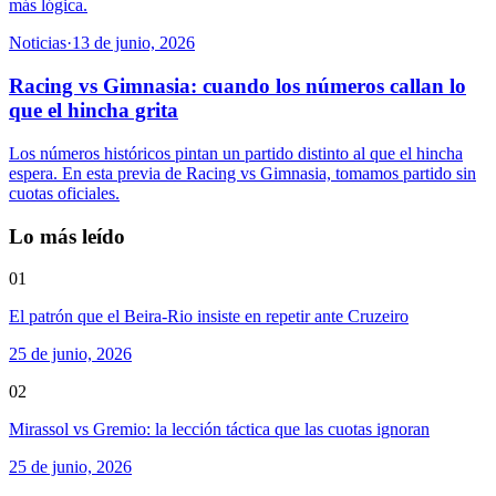
más lógica.
Noticias
·
13 de junio, 2026
Racing vs Gimnasia: cuando los números callan lo
que el hincha grita
Los números históricos pintan un partido distinto al que el hincha
espera. En esta previa de Racing vs Gimnasia, tomamos partido sin
cuotas oficiales.
Lo más leído
01
El patrón que el Beira-Rio insiste en repetir ante Cruzeiro
25 de junio, 2026
02
Mirassol vs Gremio: la lección táctica que las cuotas ignoran
25 de junio, 2026