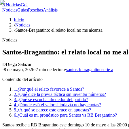
N
NoticiasGol
Noticias
Guías
Reseñas
Análisis
Inicio
›
Noticias
›
Santos-Bragantino: el relato local no me alcanza
Noticias
Santos-Bragantino: el relato local no me a
D
Diego Salazar
·
8 de mayo, 2026
·
7 min
de lectura
·
santos
rb bragantino
serie a
Contenido del artículo
1.
¿Por qué el relato favorece a Santos?
2.
¿Qué dice la previa táctica sin inventar números?
3.
¿Qué se escucha alrededor del partido?
4.
¿Dónde está el valor si todavía no hay cuotas?
5.
¿A qué se parece este cruce en apuestas?
6.
¿Cuál es mi pronóstico para Santos vs RB Bragantino?
Santos recibe a RB Bragantino este domingo 10 de mayo a las 20:00 por 