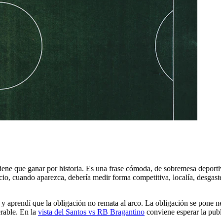
tiene que ganar por historia. Es una frase cómoda, de sobremesa deport
io, cuando aparezca, debería medir forma competitiva, localía, desgaste
y aprendí que la obligación no remata al arco. La obligación se pone ner
erable. En la
vista del Santos vs RB Bragantino
conviene esperar la publ