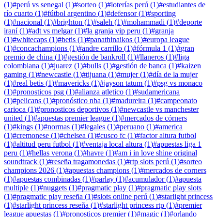
(
1
)
#
perú vs senegal
(
1
)
#
sorteo
(
1
)
#
loterías perú
(
1
)
#
estudiantes de
río cuarto
(
1
)
#
fútbol argentino
(
1
)
#
defensor
(
1
)
#
sporting
(
1
)
#
nacional
(
1
)
#
brighton
(
1
)
#
saleh
(
1
)
#
mohammadi
(
1
)
#
deporte
iraní
(
1
)
#
adt vs melgar
(
1
)
#
la granja vip peru
(
1
)
#
granja
(
1
)
#
whitecaps
(
1
)
#
betis
(
1
)
#
panathinaikos
(
1
)
#
europa league
(
1
)
#
concachampions
(
1
)
#
andre carrillo
(
1
)
#
fórmula 1
(
1
)
#
gran
premio de china
(
1
)
#
gestión de bankroll
(
1
)
#
llaneros
(
1
)
#
liga
colombiana
(
1
)
#
juarez
(
1
)
#
bulls
(
1
)
#
gestión de banca
(
1
)
#
kaizen
gaming
(
1
)
#
newcastle
(
1
)
#
tijuana
(
1
)
#
mujer
(
1
)
#
día de la mujer
(
1
)
#
real betis
(
1
)
#
mavericks
(
1
)
#
jayson tatum
(
1
)
#
psg vs monaco
(
1
)
#
pronosticos psg
(
1
)
#
alianza atletico
(
1
)
#
sudamericana
(
1
)
#
pelicans
(
1
)
#
pronóstico nba
(
1
)
#
madureira
(
1
)
#
campeonato
carioca
(
1
)
#
pronosticos deportivos
(
1
)
#
newcastle vs manchester
united
(
1
)
#
apuestas premier league
(
1
)
#
mercados de córners
(
1
)
#
kings
(
1
)
#
normas
(
1
)
#
legales
(
1
)
#
peruano
(
1
)
#
america
(
1
)
#
cremonese
(
1
)
#
chelsea
(
1
)
#
cusco fc
(
1
)
#
factor altura futbol
(
1
)
#
altitud peru futbol
(
1
)
#
ventaja local altura
(
1
)
#
apuestas liga 1
peru
(
1
)
#
hellas verona
(
1
)
#
havre
(
1
)
#
am i in love shine original
soundtrack
(
1
)
#
reseña tragamonedas
(
1
)
#
rtp slots perú
(
1
)
#
sorteo
champions 2026
(
1
)
#
apuestas champions
(
1
)
#
mercados de corners
(
1
)
#
apuestas combinadas
(
1
)
#
parlay
(
1
)
#
acumulador
(
1
)
#
apuesta
multiple
(
1
)
#
nuggets
(
1
)
#
pragmatic play
(
1
)
#
pragmatic play slots
(
1
)
#
pragmatic play reseña
(
1
)
#
slots online perú
(
1
)
#
starlight princess
(
1
)
#
starlight princess reseña
(
1
)
#
starlight princess rtp
(
1
)
#
premier
league apuestas
(
1
)
#
pronosticos premier
(
1
)
#
magic
(
1
)
#
orlando