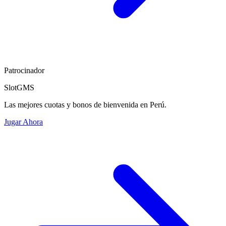
Patrocinador
SlotGMS
Las mejores cuotas y bonos de bienvenida en Perú.
Jugar Ahora