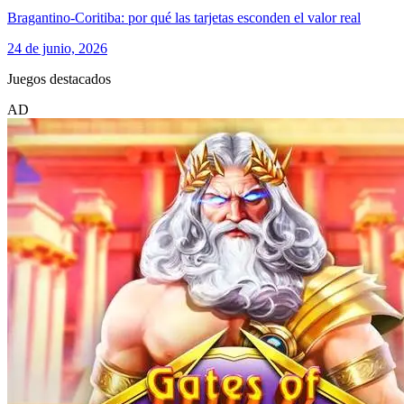
Bragantino-Coritiba: por qué las tarjetas esconden el valor real
24 de junio, 2026
Juegos destacados
AD