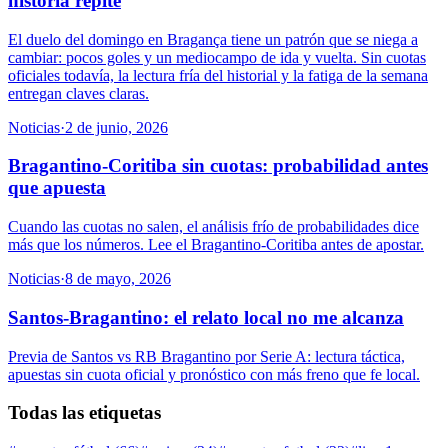
historia repite
El duelo del domingo en Bragança tiene un patrón que se niega a
cambiar: pocos goles y un mediocampo de ida y vuelta. Sin cuotas
oficiales todavía, la lectura fría del historial y la fatiga de la semana
entregan claves claras.
Noticias
·
2 de junio, 2026
Bragantino-Coritiba sin cuotas: probabilidad antes
que apuesta
Cuando las cuotas no salen, el análisis frío de probabilidades dice
más que los números. Lee el Bragantino-Coritiba antes de apostar.
Noticias
·
8 de mayo, 2026
Santos-Bragantino: el relato local no me alcanza
Previa de Santos vs RB Bragantino por Serie A: lectura táctica,
apuestas sin cuota oficial y pronóstico con más freno que fe local.
Todas las etiquetas