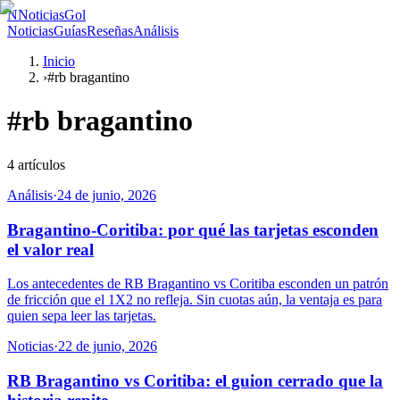
N
NoticiasGol
Noticias
Guías
Reseñas
Análisis
Inicio
›
#rb bragantino
#
rb bragantino
4
artículos
Análisis
·
24 de junio, 2026
Bragantino-Coritiba: por qué las tarjetas esconden
el valor real
Los antecedentes de RB Bragantino vs Coritiba esconden un patrón
de fricción que el 1X2 no refleja. Sin cuotas aún, la ventaja es para
quien sepa leer las tarjetas.
Noticias
·
22 de junio, 2026
RB Bragantino vs Coritiba: el guion cerrado que la