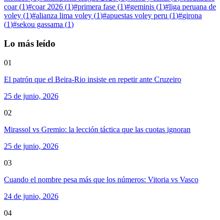
coar
(
1
)
#
coar 2026
(
1
)
#
primera fase
(
1
)
#
geminis
(
1
)
#
liga peruana de
voley
(
1
)
#
alianza lima voley
(
1
)
#
apuestas voley peru
(
1
)
#
girona
(
1
)
#
sekou gassama
(
1
)
Lo más leído
01
El patrón que el Beira-Rio insiste en repetir ante Cruzeiro
25 de junio, 2026
02
Mirassol vs Gremio: la lección táctica que las cuotas ignoran
25 de junio, 2026
03
Cuando el nombre pesa más que los números: Vitoria vs Vasco
24 de junio, 2026
04