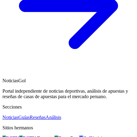
NoticiasGol
Portal independiente de noticias deportivas, análisis de apuestas y
reseñas de casas de apuestas para el mercado peruano.
Secciones
Noticias
Guías
Reseñas
Análisis
Sitios hermanos