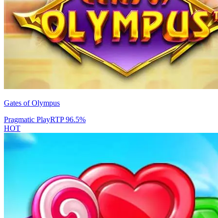
Gates of Olympus
Pragmatic Play
RTP
96.5
%
HOT