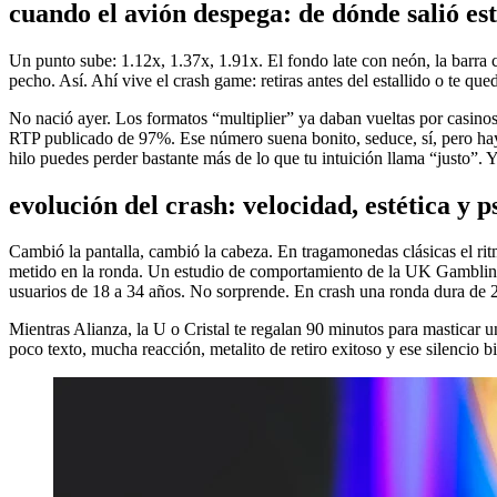
cuando el avión despega: de dónde salió es
Un punto sube: 1.12x, 1.37x, 1.91x. El fondo late con neón, la barra 
pecho. Así. Ahí vive el crash game: retiras antes del estallido o te q
No nació ayer. Los formatos “multiplier” ya daban vueltas por casino
RTP publicado de 97%. Ese número suena bonito, seduce, sí, pero hay q
hilo puedes perder bastante más de lo que tu intuición llama “justo”. Y
evolución del crash: velocidad, estética y p
Cambió la pantalla, cambió la cabeza. En tragamonedas clásicas el rit
metido en la ronda. Un estudio de comportamiento de la UK Gambling 
usuarios de 18 a 34 años. No sorprende. En crash una ronda dura de 
Mientras Alianza, la U o Cristal te regalan 90 minutos para masticar un
poco texto, mucha reacción, metalito de retiro exitoso y ese silencio