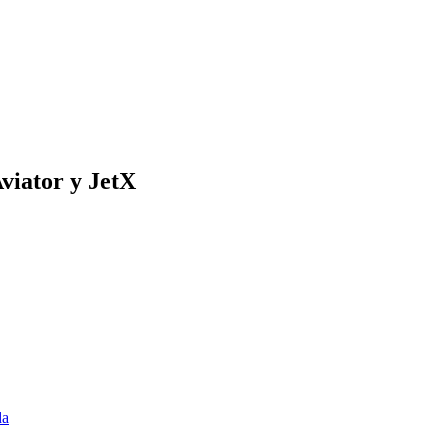
viator y JetX
da