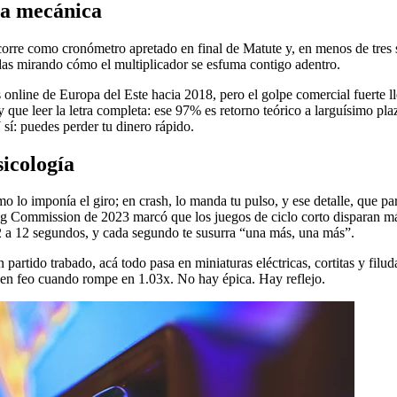
ta mecánica
corre como cronómetro apretado en final de Matute y, en menos de tres s
uedas mirando cómo el multiplicador se esfuma contigo adentro.
s online de Europa del Este hacia 2018, pero el golpe comercial fuerte
ue leer la letra completa: ese 97% es retorno teórico a larguísimo pla
 sí: puedes perder tu dinero rápido.
sicología
mo lo imponía el giro; en crash, lo manda tu pulso, y ese detalle, que 
Commission de 2023 marcó que los juegos de ciclo corto disparan más 
2 a 12 segundos, y cada segundo te susurra “una más, una más”.
 partido trabado, acá todo pasa en miniaturas eléctricas, cortitas y filud
 bien feo cuando rompe en 1.03x. No hay épica. Hay reflejo.