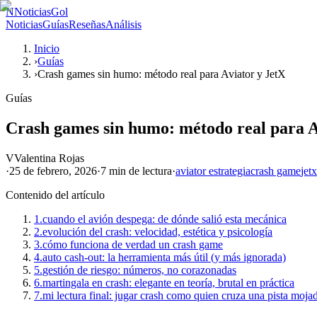
N
NoticiasGol
Noticias
Guías
Reseñas
Análisis
Inicio
›
Guías
›
Crash games sin humo: método real para Aviator y JetX
Guías
Crash games sin humo: método real para A
V
Valentina Rojas
·
25 de febrero, 2026
·
7 min
de lectura
·
aviator estrategia
crash game
jetx
Contenido del artículo
1.
cuando el avión despega: de dónde salió esta mecánica
2.
evolución del crash: velocidad, estética y psicología
3.
cómo funciona de verdad un crash game
4.
auto cash-out: la herramienta más útil (y más ignorada)
5.
gestión de riesgo: números, no corazonadas
6.
martingala en crash: elegante en teoría, brutal en práctica
7.
mi lectura final: jugar crash como quien cruza una pista moja