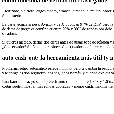
cómo funciona de verdad un crash game
Aterrizado, sin floro: eliges monto, arranca la ronda, el multiplicador 
Sin misterio.
La parte técnica sí pesa. Aviator y JetX publican 97% de RTP, pero la
de datos de juego es común ver entre 20% y 30% de rondas por debajo
secadora.
Si quieres método, define dos cifras antes de jugar: tope de pérdida y
¿Conservador? Sí. No da para show. Conservador no aburre cuando la a
auto cash-out: la herramienta más útil (y 
Programar retiro automático parece mínimo, pero te cambia la película. 
y te congelas dos segundos, dos segundos nomás, y cuando explota ya
Para banca chica, yo suelo preferir auto cash-out entre 1.35x y 1.65x.
cortas suelen mostrar más rondas cobradas y menor caída máxima frent