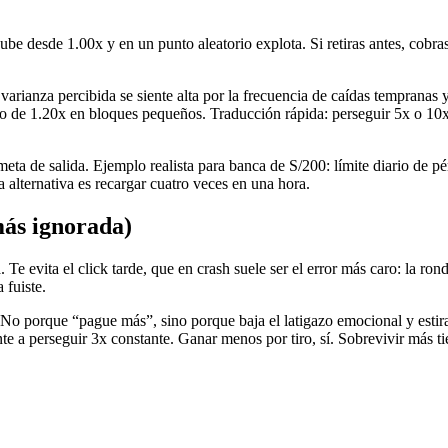
sube desde 1.00x y en un punto aleatorio explota. Si retiras antes, cobra
 varianza percibida se siente alta por la frecuencia de caídas temprana
 de 1.20x en bloques pequeños. Traducción rápida: perseguir 5x o 10x 
 meta de salida. Ejemplo realista para banca de S/200: límite diario de 
lternativa es recargar cuatro veces en una hora.
más ignorada)
Te evita el click tarde, que en crash suele ser el error más caro: la ron
 fuiste.
 No porque “pague más”, sino porque baja el latigazo emocional y estira
e a perseguir 3x constante. Ganar menos por tiro, sí. Sobrevivir más t