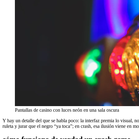
Pantallas de casino con luces neón en una sala oscura
Y hay un detalle del que se habla poco: la interfaz premia lo visual, 
ruleta y jurar que el negro “ya toca”; en crash, esa ilusión viene en m