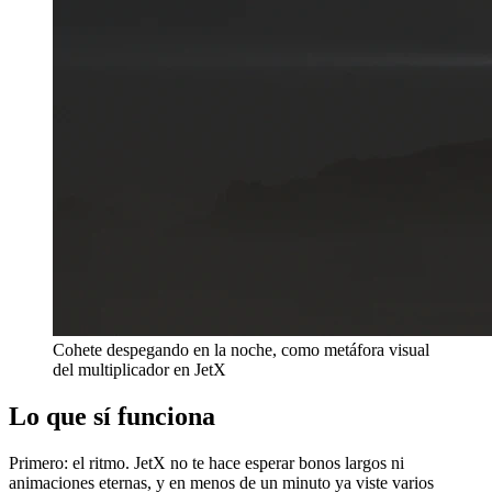
Cohete despegando en la noche, como metáfora visual
del multiplicador en JetX
Lo que sí funciona
Primero: el ritmo. JetX no te hace esperar bonos largos ni
animaciones eternas, y en menos de un minuto ya viste varios