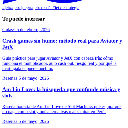
#
jetx
#
jetx juego
#
jetx reseña
#
jetx estrategia
Te puede interesar
Guías
·
25 de febrero, 2026
Crash games sin humo: método real para Aviator y
JetX
Guía práctica para jugar Aviator y JetX con cabeza fría: cómo
funciona el multiplicador, auto cash-out, riesgo real y por qué la
martingala te puede quebrar.
Reseñas
·
5 de mayo, 2026
Am I in Love: la búsqueda que confunde música y
slots
Reseña honesta de Am I in Love de Slot Machine: qué es, por qué
no paga como slot y qué alternativas reales mirar en Perú.
Reseñas
·
5 de mayo, 2026