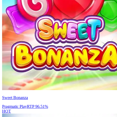
Sweet Bonanza
Pragmatic Play
RTP
96.51
%
HOT