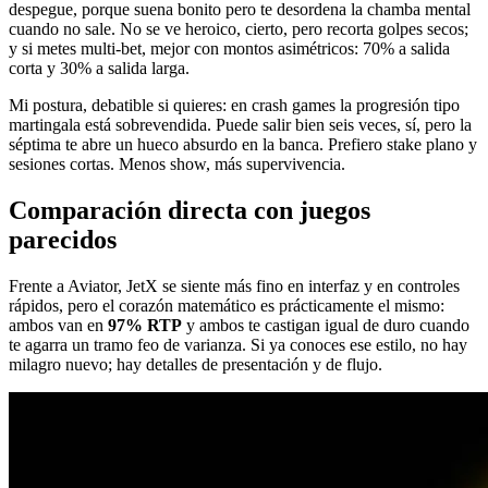
despegue, porque suena bonito pero te desordena la chamba mental
cuando no sale. No se ve heroico, cierto, pero recorta golpes secos;
y si metes multi-bet, mejor con montos asimétricos: 70% a salida
corta y 30% a salida larga.
Mi postura, debatible si quieres: en crash games la progresión tipo
martingala está sobrevendida. Puede salir bien seis veces, sí, pero la
séptima te abre un hueco absurdo en la banca. Prefiero stake plano y
sesiones cortas. Menos show, más supervivencia.
Comparación directa con juegos
parecidos
Frente a Aviator, JetX se siente más fino en interfaz y en controles
rápidos, pero el corazón matemático es prácticamente el mismo:
ambos van en
97% RTP
y ambos te castigan igual de duro cuando
te agarra un tramo feo de varianza. Si ya conoces ese estilo, no hay
milagro nuevo; hay detalles de presentación y de flujo.