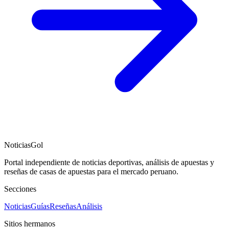
NoticiasGol
Portal independiente de noticias deportivas, análisis de apuestas y
reseñas de casas de apuestas para el mercado peruano.
Secciones
Noticias
Guías
Reseñas
Análisis
Sitios hermanos