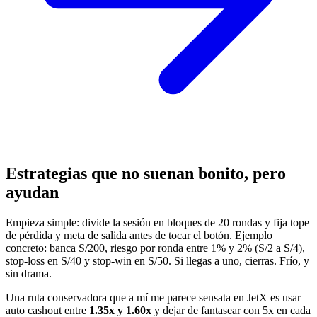
Estrategias que no suenan bonito, pero
ayudan
Empieza simple: divide la sesión en bloques de 20 rondas y fija tope
de pérdida y meta de salida antes de tocar el botón. Ejemplo
concreto: banca S/200, riesgo por ronda entre 1% y 2% (S/2 a S/4),
stop-loss en S/40 y stop-win en S/50. Si llegas a uno, cierras. Frío, y
sin drama.
Una ruta conservadora que a mí me parece sensata en JetX es usar
auto cashout entre
1.35x y 1.60x
y dejar de fantasear con 5x en cada