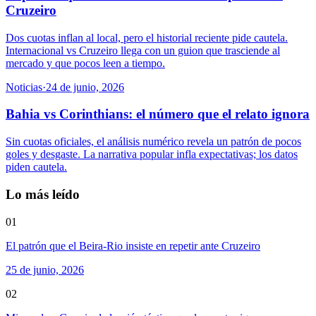
Cruzeiro
Dos cuotas inflan al local, pero el historial reciente pide cautela.
Internacional vs Cruzeiro llega con un guion que trasciende al
mercado y que pocos leen a tiempo.
Noticias
·
24 de junio, 2026
Bahia vs Corinthians: el número que el relato ignora
Sin cuotas oficiales, el análisis numérico revela un patrón de pocos
goles y desgaste. La narrativa popular infla expectativas; los datos
piden cautela.
Lo más leído
01
El patrón que el Beira-Rio insiste en repetir ante Cruzeiro
25 de junio, 2026
02