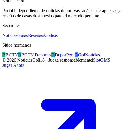
NoticiasGol
Portal independiente de noticias deportivas, análisis de apuestas y
reseñas de casas de apuestas para el mercado peruano.
Secciones
Noticias
Guías
Reseñas
Análisis
Sitios hermanos
B
BCTY
B
BCTY Deportes
D
DeporPeru
G
GolNoticias
©
2026
NoticiasGol
|
18+ Juega responsablemente
|
SlotGMS
Jugar Ahora