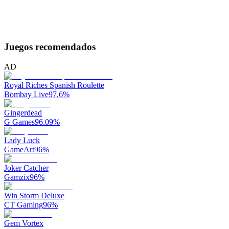
Juegos recomendados
AD
Royal Riches Spanish Roulette
Bombay Live
97.6
%
Gingerdead
G Games
96.09
%
Lady Luck
GameArt
96
%
Joker Catcher
Gamzix
96
%
Win Storm Deluxe
CT Gaming
96
%
Gem Vortex