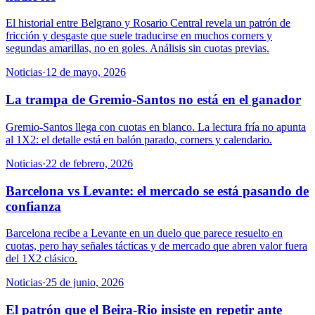
El historial entre Belgrano y Rosario Central revela un patrón de
fricción y desgaste que suele traducirse en muchos corners y
segundas amarillas, no en goles. Análisis sin cuotas previas.
Noticias
·
12 de mayo, 2026
La trampa de Gremio-Santos no está en el ganador
Gremio-Santos llega con cuotas en blanco. La lectura fría no apunta
al 1X2: el detalle está en balón parado, corners y calendario.
Noticias
·
22 de febrero, 2026
Barcelona vs Levante: el mercado se está pasando de
confianza
Barcelona recibe a Levante en un duelo que parece resuelto en
cuotas, pero hay señales tácticas y de mercado que abren valor fuera
del 1X2 clásico.
Noticias
·
25 de junio, 2026
El patrón que el Beira-Rio insiste en repetir ante