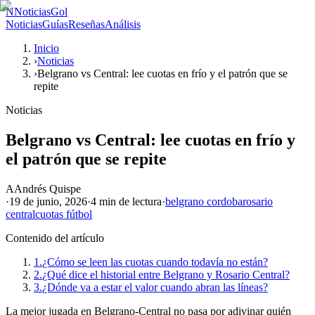
N
NoticiasGol
Noticias
Guías
Reseñas
Análisis
Inicio
›
Noticias
›
Belgrano vs Central: lee cuotas en frío y el patrón que se
repite
Noticias
Belgrano vs Central: lee cuotas en frío y
el patrón que se repite
A
Andrés Quispe
·
19 de junio, 2026
·
4 min
de lectura
·
belgrano cordoba
rosario
central
cuotas fútbol
Contenido del artículo
1.
¿Cómo se leen las cuotas cuando todavía no están?
2.
¿Qué dice el historial entre Belgrano y Rosario Central?
3.
¿Dónde va a estar el valor cuando abran las líneas?
La mejor jugada en Belgrano-Central no pasa por adivinar quién