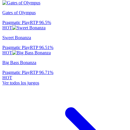
Gates of Olympus
Pragmatic Play
RTP
96.5
%
HOT
Sweet Bonanza
Pragmatic Play
RTP
96.51
%
HOT
Big Bass Bonanza
Pragmatic Play
RTP
96.71
%
HOT
Ver todos los juegos