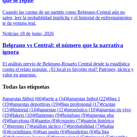
que se repite
Cuando las cuotas de un partido como Belgrano-Central aún no
salen, leer la probabilidad implícita y el historial de enfrentamientos
te da ventaja real.
Noticias
·
18 de junio, 2026
Belgrano vs Central: el número que la narrativa
ignora
El análisis previo de Belgrano-Rosario Central desde la estadística
contra el relato popular. ¿El local es favorito real? Patrones, táctica y
valor en apuestas.
Todas las etiquetas
#
apuestas fútbol
(
66
)
#
serie a
(
34
)
#
apuestas futbol
(
22
)
#
liga 1
(
19
)
#
apuestas deportivas
(
19
)
#
liga profesional
(
17
)
#
cuotas
(
15
)
#
historial
(
14
)
#
apuestas
(
11
)
#
pronóstico
(
10
)
#
apuestas en vivo
(
10
)
#
lakers
(
10
)
#
flamengo
(
9
)
#
botafogo
(
9
)
#
apuestas nba
(
9
)
#
barcelona
(
8
)
#
santos
(
8
)
#
cruzeiro
(
7
)
#
patrón histórico
(
7
)
#
gremio
(
7
)
#
análisis táctico
(
7
)
#
probabilidad
(
7
)
#
bahia
(
6
)
#
corinthians
(
6
)
#
sao paulo
(
6
)
#
brasileirao
(
6
)
#
la liga