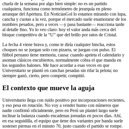
charla de la semana por algo bien simple: no es un partido
cualquiera, funciona como termómetro de jerarquía en pleno
arranque del Apertura. En NoticiasGol lo estamos mirando con lupa,
cancha y cuotas a la vez, porque el mercado suele enamorarse de los
nombres pesados, pero a veces —y pasa bastante— reacciona tarde
al detalle fino. Yo lo veo claro: hoy el valor anda más cerca del
bloque competitivo de la “U” que del brillo por ratos de Cristal.
La fecha 4 viene brava y, como te diría cualquier hincha, estos
choques no se juegan solo con pizarra, se juegan con pulso. El
fútbol peruano tiene memoria, causa: cuando aprieta el calendario y
asoman clásicos encubiertos, normalmente cobra el que manda en
los segundos balones. Me hace acordar a esas veces en que
Universitario se plantó en canchas pesadas sin rifar la pelota; no
siempre ganó, cierto, pero competir, compitió.
El contexto que mueve la aguja
Universitario llega con ruido positivo por incorporaciones recientes,
y eso pesa en rotación. No voy a vender humo con números que
nadie confirmó oficialmente, pero en Perú un plantel largo suele
inclinar la balanza cuando encadenas jornadas en pocos días. Ahí,
en esa seguidilla, el equipo que tiene dos variantes por banda suele
sostener piernas en el minuto 70, justo cuando el partido se rompe.