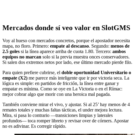
Mercados donde sí veo valor en SlotGMS
Voy al hueso con mercados concretos, porque el apostador necesita
mapa, no floro. Primero:
empate al descanso
. Segundo:
menos de
2.5 goles
si la línea aparece arriba de cuota 1.80. Tercero:
ambos
equipos no marcan
solo si la previa muestra onces conservadores.
Si salen dos extremos netos por lado, ese último mercado pierde filo.
Para quien prefiere cubrirse, el
doble oportunidad Universitario o
empate (X2)
me parece más inteligente que ir por victoria seca. La
lógica es simple: en partidos de fricción, la línea entre ganar y
empatar es mínima. Como se oye en La Victoria o en el Rímac:
mejor cobrar algo que morir con una heroica mal pagada.
También conviene mirar el vivo, y ajustar. Si al 25’ hay menos de 4
remates totales y muchas faltas tácticas, el under mejora lectura.
Mira, si pasa lo contrario —transiciones limpias y laterales
profundos— toca romper libreto y revisar over de córners. Apostar
no es adivinar. Es corregir rápido.