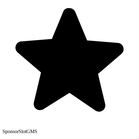
Sponsor
SlotGMS