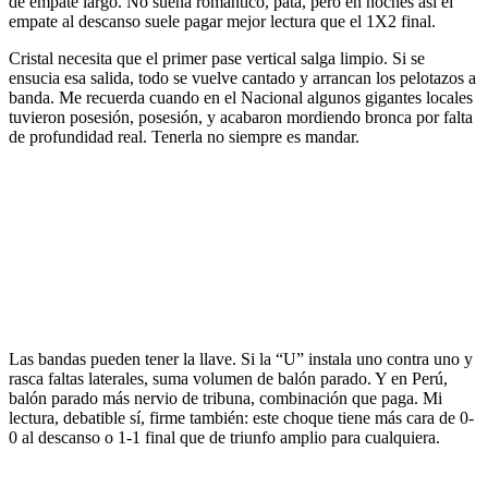
de empate largo. No suena romántico, pata, pero en noches así el
empate al descanso suele pagar mejor lectura que el 1X2 final.
Cristal necesita que el primer pase vertical salga limpio. Si se
ensucia esa salida, todo se vuelve cantado y arrancan los pelotazos a
banda. Me recuerda cuando en el Nacional algunos gigantes locales
tuvieron posesión, posesión, y acabaron mordiendo bronca por falta
de profundidad real. Tenerla no siempre es mandar.
Las bandas pueden tener la llave. Si la “U” instala uno contra uno y
rasca faltas laterales, suma volumen de balón parado. Y en Perú,
balón parado más nervio de tribuna, combinación que paga. Mi
lectura, debatible sí, firme también: este choque tiene más cara de 0-
0 al descanso o 1-1 final que de triunfo amplio para cualquiera.