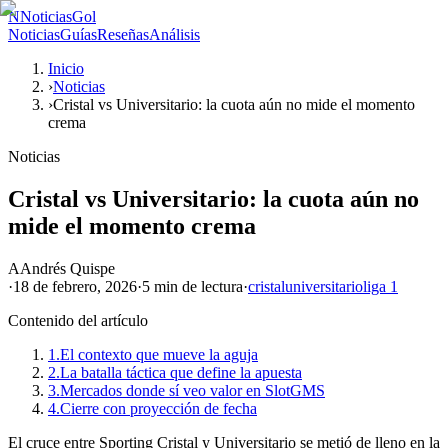
N
NoticiasGol
Noticias
Guías
Reseñas
Análisis
Inicio
›
Noticias
›
Cristal vs Universitario: la cuota aún no mide el momento
crema
Noticias
Cristal vs Universitario: la cuota aún no
mide el momento crema
A
Andrés Quispe
·
18 de febrero, 2026
·
5 min
de lectura
·
cristal
universitario
liga 1
Contenido del artículo
1.
El contexto que mueve la aguja
2.
La batalla táctica que define la apuesta
3.
Mercados donde sí veo valor en SlotGMS
4.
Cierre con proyección de fecha
El cruce entre Sporting Cristal y Universitario se metió de lleno en la