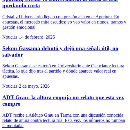
quedando corta
Cristal y Universitario llegan con presión alta en el Apertura. En
apuestas, el mercado mira escudos; yo veo valor en ritmos, tramos y
gestión emocional.
Noticias
·
14 de febrero, 2026
Sekou Gassama debutó y dejó una señal: útil, no
salvador
Sekou Gassama se estrenó en Universitario ante Cienciano: lectura
táctica, lo que dijo tras el partido y dónde aparece valor real en
apuestas.
Noticias
·
2 de mayo, 2026
ADT-Grau: la altura empuja un relato que esta vez
compro
ADT recibe a Atlético Grau en Tarma con una discusión conocida:
relato de altura contra lectura fría. Esta vez, los números no tumban
la montaña.