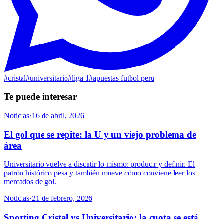
#
cristal
#
universitario
#
liga 1
#
apuestas futbol peru
Te puede interesar
Noticias
·
16 de abril, 2026
El gol que se repite: la U y un viejo problema de
área
Universitario vuelve a discutir lo mismo: producir y definir. El
patrón histórico pesa y también mueve cómo conviene leer los
mercados de gol.
Noticias
·
21 de febrero, 2026
Sporting Cristal vs Universitario: la cuota se está