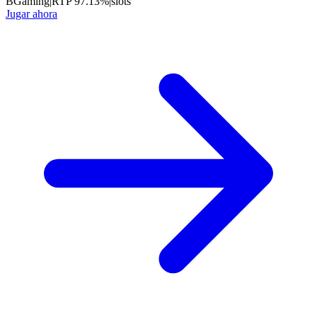
BGaming
|
RTP
97.13
%
|
slots
Jugar ahora