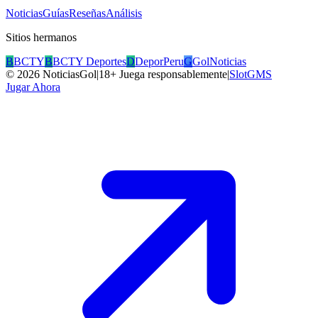
Noticias
Guías
Reseñas
Análisis
Sitios hermanos
B
BCTY
B
BCTY Deportes
D
DeporPeru
G
GolNoticias
©
2026
NoticiasGol
|
18+ Juega responsablemente
|
SlotGMS
Jugar Ahora