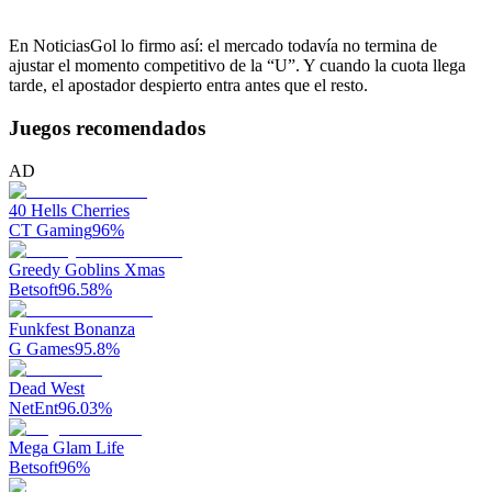
En NoticiasGol lo firmo así: el mercado todavía no termina de
ajustar el momento competitivo de la “U”. Y cuando la cuota llega
tarde, el apostador despierto entra antes que el resto.
Juegos recomendados
AD
40 Hells Cherries
CT Gaming
96
%
Greedy Goblins Xmas
Betsoft
96.58
%
Funkfest Bonanza
G Games
95.8
%
Dead West
NetEnt
96.03
%
Mega Glam Life
Betsoft
96
%