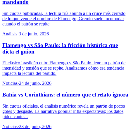
mandando
Sin cuotas publicadas, la lectura fría apunta a un cruce más cerrado
de lo que vende el nombre de Flamengo; Gremio suele incomodar
cuando el patrón se repite.
Análisis
·
3 de junio, 2026
Flamengo vs São Paulo: la fricción histórica que
dicta el guion
El clásico brasileño entre Flamengo y São Paulo tiene un patrón de
intensidad y tensión que se repite. Analizamos cómo esa tendencia
impacta la lectura del partido.
Noticias
·
24 de junio, 2026
Bahia vs Corinthians: el número que el relato ignora
Sin cuotas oficiales, el análisis numérico revela un patrón de pocos
goles y desgaste. La narrativa popular infla expectativas; los datos
piden cautela.
Noticias
·
23 de junio, 2026