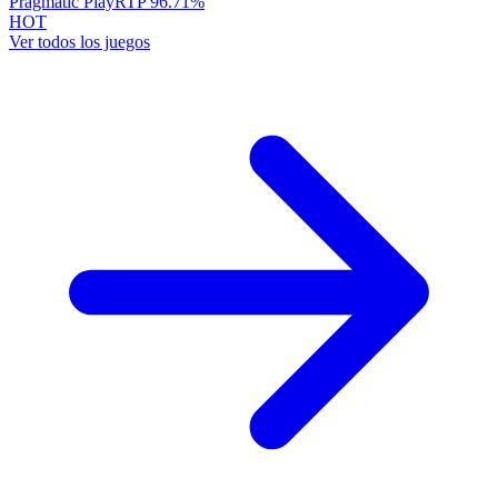
Pragmatic Play
RTP
96.71
%
HOT
Ver todos los juegos