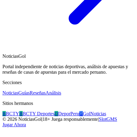
NoticiasGol
Portal independiente de noticias deportivas, análisis de apuestas y
reseñas de casas de apuestas para el mercado peruano.
Secciones
Noticias
Guías
Reseñas
Análisis
Sitios hermanos
B
BCTY
B
BCTY Deportes
D
DeporPeru
G
GolNoticias
©
2026
NoticiasGol
|
18+ Juega responsablemente
|
SlotGMS
Jugar Ahora