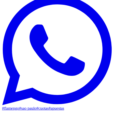
#
flamengo
#
sao paulo
#
cuotas
#
apuestas