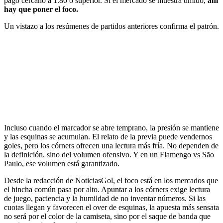
pago cercano a 1.80 o superior. Si el mercado se muestra tímido,
ahí
hay que poner el foco.
Un vistazo a los resúmenes de partidos anteriores confirma el patrón.
Incluso cuando el marcador se abre temprano, la presión se mantiene
y las esquinas se acumulan. El relato de la previa puede vendernos
goles, pero los córners ofrecen una lectura más fría. No dependen de
la definición, sino del volumen ofensivo. Y en un Flamengo vs São
Paulo, ese volumen está garantizado.
Desde la redacción de NoticiasGol, el foco está en los mercados que
el hincha común pasa por alto. Apuntar a los córners exige lectura
de juego, paciencia y la humildad de no inventar números. Si las
cuotas llegan y favorecen el over de esquinas, la apuesta más sensata
no será por el color de la camiseta, sino por el saque de banda que