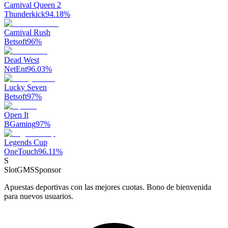
Carnival Queen 2
Thunderkick
94.18
%
Carnival Rush
Betsoft
96
%
Dead West
NetEnt
96.03
%
Lucky Seven
Betsoft
97
%
Open It
BGaming
97
%
Legends Cup
OneTouch
96.11
%
S
SlotGMS
Sponsor
Apuestas deportivas con las mejores cuotas. Bono de bienvenida
para nuevos usuarios.