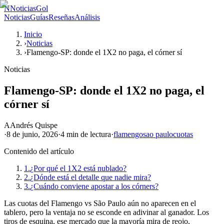
N
NoticiasGol
Noticias
Guías
Reseñas
Análisis
Inicio
›
Noticias
›
Flamengo-SP: donde el 1X2 no paga, el córner sí
Noticias
Flamengo-SP: donde el 1X2 no paga, el
córner sí
A
Andrés Quispe
·
8 de junio, 2026
·
4 min
de lectura
·
flamengo
sao paulo
cuotas
Contenido del artículo
1.
¿Por qué el 1X2 está nublado?
2.
¿Dónde está el detalle que nadie mira?
3.
¿Cuándo conviene apostar a los córners?
Las cuotas del Flamengo vs São Paulo aún no aparecen en el
tablero, pero la ventaja no se esconde en adivinar al ganador. Los
tiros de esquina, ese mercado que la mayoría mira de reojo,