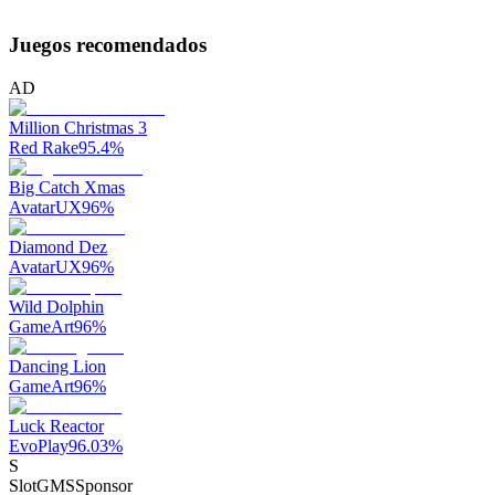
Juegos recomendados
AD
Million Christmas 3
Red Rake
95.4
%
Big Catch Xmas
AvatarUX
96
%
Diamond Dez
AvatarUX
96
%
Wild Dolphin
GameArt
96
%
Dancing Lion
GameArt
96
%
Luck Reactor
EvoPlay
96.03
%
S
SlotGMS
Sponsor