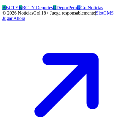
B
BCTY
B
BCTY Deportes
D
DeporPeru
G
GolNoticias
©
2026
NoticiasGol
|
18+ Juega responsablemente
|
SlotGMS
Jugar Ahora