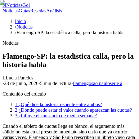
N
NoticiasGol
Noticias
Guías
Reseñas
Análisis
Inicio
›
Noticias
›
Flamengo-SP: la estadística calla, pero la historia habla
Noticias
Flamengo-SP: la estadística calla, pero la
historia habla
L
Lucía Paredes
·
23 de junio, 2026
·
5 min
de lectura
·
flamengo
sao paulo
serie a
Contenido del artículo
1.
¿Qué dice la historia reciente entre ambos?
2.
¿Dónde puede estar el valor cuando aparezcan las cuotas?
3.
¿Influye el cansancio de media semana?
Cuando el tablero de cuotas llega en blanco, el argumento más
sólido no está en el presente inmediato sino en lo que ya ocurrió
varias veces. Flamengo y São Paulo reescriben un libreto viejo cada