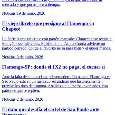
mercado y que pocos leen a tiempo.
Noticias
·
19 de junio, 2026
El viejo libreto que persigue al Flamengo en
Chapecó
La Serie A trae un cruce con patrón marcado: Chapecoense recibe al
Mengão este miércoles. El historial en Arena Condá advierte un
partido cerrado, donde el favorito no la pasa bien y el under manda.
Noticias
·
8 de junio, 2026
Flamengo-SP: donde el 1X2 no paga, el córner sí
Ante la falta de cuotas claras, el verdadero filo para el Flamengo vs
São Paulo está en un mercado secundario que históricamente
premia: los tiros de esquina. Análisis sin números inventados, con
patrones que se repiten.
Noticias
·
2 de junio, 2026
El dato que desafía el cartel de Sao Paulo ante
Paranaense