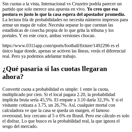
Sin cuotas a la vista, Internacional vs Cruzeiro podría parecer un
partido que solo merece una apuesta en vivo.
Yo creo que esa
postura es justo lo que la casa espera del apostador promedio.
La lectura fría de probabilidades no necesita números impresos para
armar un mapa de valor. Necesita separar lo que cuentan las
estadísticas de cosecha propia de lo que grita la tribuna y los
portales. Y en este cruce, ambas versiones chocan.
https://www.0311app.com/sports/football/fixture/1492296 es el
único lugar donde, apenas se activen las líneas, verás el diferencial
real. Pero ya podemos adelantar trabajo.
¿Qué pasaría si las cuotas llegaran
ahora?
Convertir cuota a probabilidad es simple: 1 entre la cuota,
multiplicado por cien. Si el local pagara 2.20, la probabilidad
implícita bruta sería 45,5%. El empate a 3.10 daría 32,3%. Y si el
visitante cotizara a 3.75, un 26,7%. Así, cualquier mortal con
calculadora ve que la casa se queda un margen, el famoso
overround, hoy cercano al 5 o 6% en Brasil. Pero ese cálculo es solo
el disfraz. Lo que busco es la probabilidad real, la que ignora el
sesgo del mercado.