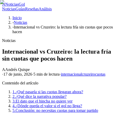
N
NoticiasGol
Noticias
Guías
Reseñas
Análisis
Inicio
›
Noticias
›
Internacional vs Cruzeiro: la lectura fría sin cuotas que pocos
hacen
Noticias
Internacional vs Cruzeiro: la lectura fría
sin cuotas que pocos hacen
A
Andrés Quispe
·
17 de junio, 2026
·
5 min
de lectura
·
internacional
cruzeiro
cuotas
Contenido del artículo
1.
¿Qué pasaría si las cuotas llegaran ahora?
2.
¿Qué dice la narrativa popular?
3.
El dato que el hincha no quiere ver
4.
¿Dónde queda el valor si el gol no llega?
5.
Conclusión: no necesitas cuotas para tomar partido