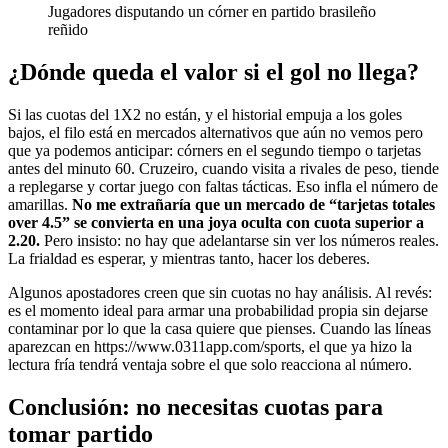
Jugadores disputando un córner en partido brasileño
reñido
¿Dónde queda el valor si el gol no llega?
Si las cuotas del 1X2 no están, y el historial empuja a los goles
bajos, el filo está en mercados alternativos que aún no vemos pero
que ya podemos anticipar: córners en el segundo tiempo o tarjetas
antes del minuto 60. Cruzeiro, cuando visita a rivales de peso, tiende
a replegarse y cortar juego con faltas tácticas. Eso infla el número de
amarillas.
No me extrañaría que un mercado de “tarjetas totales
over 4.5” se convierta en una joya oculta con cuota superior a
2.20.
Pero insisto: no hay que adelantarse sin ver los números reales.
La frialdad es esperar, y mientras tanto, hacer los deberes.
Algunos apostadores creen que sin cuotas no hay análisis. Al revés:
es el momento ideal para armar una probabilidad propia sin dejarse
contaminar por lo que la casa quiere que pienses. Cuando las líneas
aparezcan en https://www.0311app.com/sports, el que ya hizo la
lectura fría tendrá ventaja sobre el que solo reacciona al número.
Conclusión: no necesitas cuotas para
tomar partido