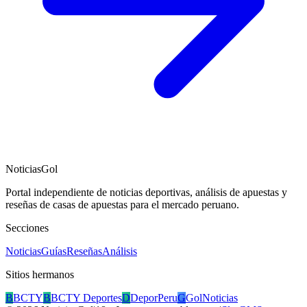
NoticiasGol
Portal independiente de noticias deportivas, análisis de apuestas y
reseñas de casas de apuestas para el mercado peruano.
Secciones
Noticias
Guías
Reseñas
Análisis
Sitios hermanos
B
BCTY
B
BCTY Deportes
D
DeporPeru
G
GolNoticias