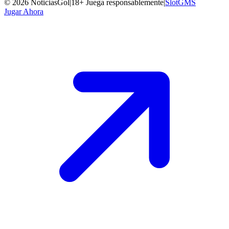
©
2026
NoticiasGol
|
18+ Juega responsablemente
|
SlotGMS
Jugar Ahora