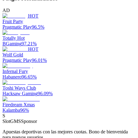
AD
HOT
Fruit Party
Pragmatic Play
96.5
%
Totally Hot
BGaming
97.21
%
HOT
Wolf Gold
Pragmatic Play
96.01
%
Infernal Fury
Habanero
96.65
%
Toshi Ways Club
Hacksaw Gaming
96.09
%
Firedream Xmas
Kalamba
96
%
S
SlotGMS
Sponsor
Apuestas deportivas con las mejores cuotas. Bono de bienvenida
para nuevos usuarios.