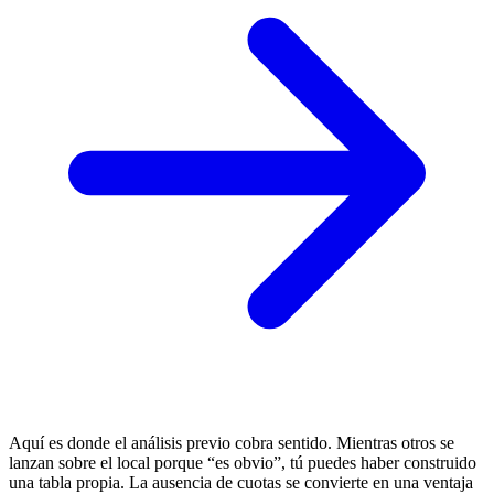
Aquí es donde el análisis previo cobra sentido. Mientras otros se
lanzan sobre el local porque “es obvio”, tú puedes haber construido
una tabla propia. La ausencia de cuotas se convierte en una ventaja