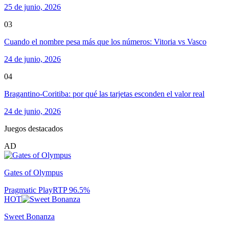
25 de junio, 2026
03
Cuando el nombre pesa más que los números: Vitoria vs Vasco
24 de junio, 2026
04
Bragantino-Coritiba: por qué las tarjetas esconden el valor real
24 de junio, 2026
Juegos destacados
AD
Gates of Olympus
Pragmatic Play
RTP
96.5
%
HOT
Sweet Bonanza