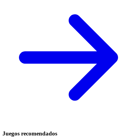
Juegos recomendados