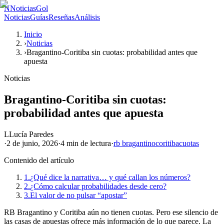
N
NoticiasGol
Noticias
Guías
Reseñas
Análisis
Inicio
›
Noticias
›
Bragantino-Coritiba sin cuotas: probabilidad antes que
apuesta
Noticias
Bragantino-Coritiba sin cuotas:
probabilidad antes que apuesta
L
Lucía Paredes
·
2 de junio, 2026
·
4 min
de lectura
·
rb bragantino
coritiba
cuotas
Contenido del artículo
1.
¿Qué dice la narrativa… y qué callan los números?
2.
¿Cómo calcular probabilidades desde cero?
3.
El valor de no pulsar “apostar”
RB Bragantino y Coritiba aún no tienen cuotas. Pero ese silencio de
las casas de apuestas ofrece más información de lo que parece. La