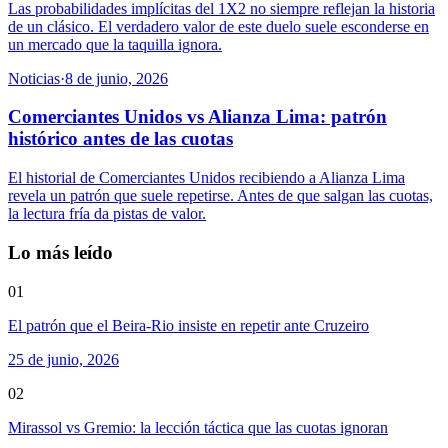
Las probabilidades implícitas del 1X2 no siempre reflejan la historia
de un clásico. El verdadero valor de este duelo suele esconderse en
un mercado que la taquilla ignora.
Noticias
·
8 de junio, 2026
Comerciantes Unidos vs Alianza Lima: patrón
histórico antes de las cuotas
El historial de Comerciantes Unidos recibiendo a Alianza Lima
revela un patrón que suele repetirse. Antes de que salgan las cuotas,
la lectura fría da pistas de valor.
Lo más leído
01
El patrón que el Beira-Rio insiste en repetir ante Cruzeiro
25 de junio, 2026
02
Mirassol vs Gremio: la lección táctica que las cuotas ignoran