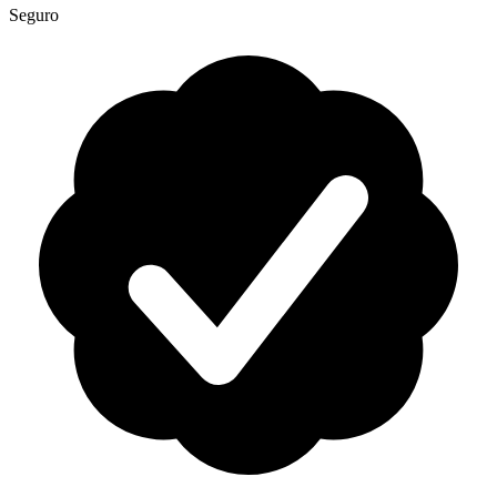
Seguro