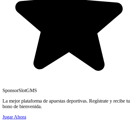
Sponsor
SlotGMS
La mejor plataforma de apuestas deportivas. Regístrate y recibe tu
bono de bienvenida.
Jugar Ahora