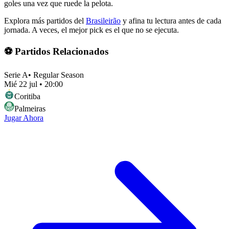
goles una vez que ruede la pelota.
Explora más partidos del
Brasileirão
y afina tu lectura antes de cada
jornada. A veces, el mejor pick es el que no se ejecuta.
⚽ Partidos Relacionados
Serie A
•
Regular Season
Mié 22 jul
•
20:00
Coritiba
Palmeiras
Jugar Ahora