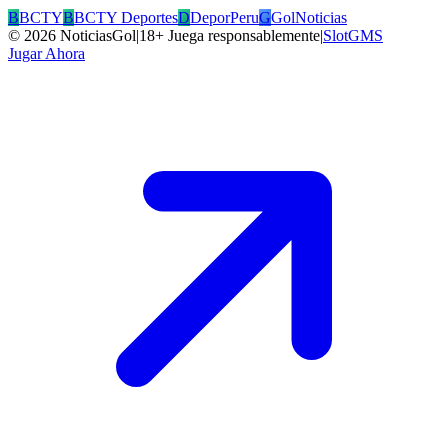
B
BCTY
B
BCTY Deportes
D
DeporPeru
G
GolNoticias
©
2026
NoticiasGol
|
18+ Juega responsablemente
|
SlotGMS
Jugar Ahora