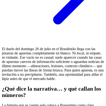
El duelo del domingo 26 de julio en el Brasileirão llega con las
pizarras de apuestas completamente en blanco. Ni local, ni empate,
ni visitante. Ese vacío no es casual: suele aparecer cuando las casas
de apuestas carecen de información suficiente o aguardan noticias de
último momento —alineaciones, lesiones, contexto climático— que
puedan mover las líneas de forma brusca. Para quien apuesta, es una
invitación a no precipitarse. También, una oportunidad para afilar el
lápiz antes de que el mercado hable.
¿Qué dice la narrativa… y qué callan los
números?
La historia que se cuenta sola coloca a Bragantino como claro