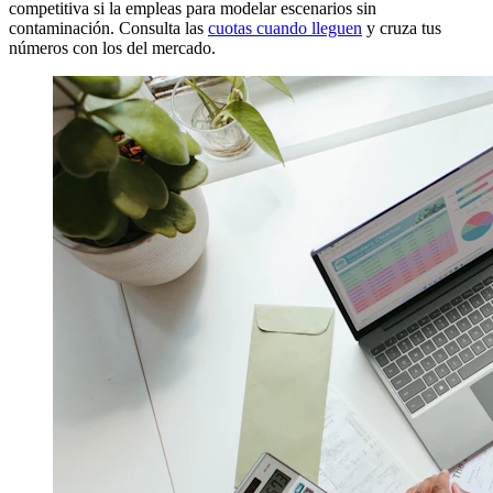
competitiva si la empleas para modelar escenarios sin
contaminación. Consulta las
cuotas cuando lleguen
y cruza tus
números con los del mercado.