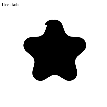
Licenciado