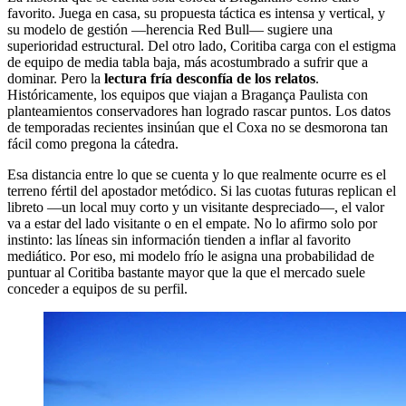
favorito. Juega en casa, su propuesta táctica es intensa y vertical, y
su modelo de gestión —herencia Red Bull— sugiere una
superioridad estructural. Del otro lado, Coritiba carga con el estigma
de equipo de media tabla baja, más acostumbrado a sufrir que a
dominar. Pero la
lectura fría desconfía de los relatos
.
Históricamente, los equipos que viajan a Bragança Paulista con
planteamientos conservadores han logrado rascar puntos. Los datos
de temporadas recientes insinúan que el Coxa no se desmorona tan
fácil como pregona la cátedra.
Esa distancia entre lo que se cuenta y lo que realmente ocurre es el
terreno fértil del apostador metódico. Si las cuotas futuras replican el
libreto —un local muy corto y un visitante despreciado—, el valor
va a estar del lado visitante o en el empate. No lo afirmo solo por
instinto: las líneas sin información tienden a inflar al favorito
mediático. Por eso, mi modelo frío le asigna una probabilidad de
puntuar al Coritiba bastante mayor que la que el mercado suele
conceder a equipos de su perfil.