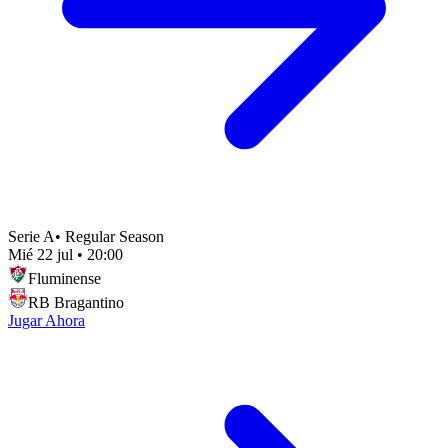
Serie A
•
Regular Season
Mié 22 jul
•
20:00
Fluminense
RB Bragantino
Jugar Ahora