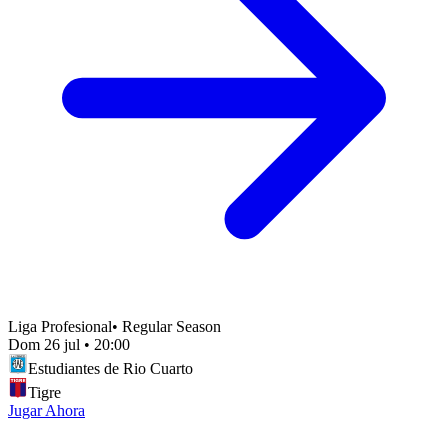
Liga Profesional
•
Regular Season
Dom 26 jul
•
20:00
Estudiantes de Rio Cuarto
Tigre
Jugar Ahora