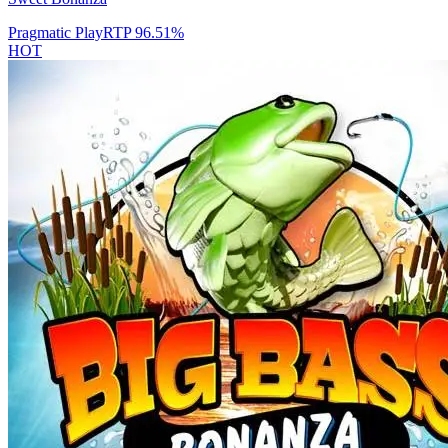
Pragmatic Play
RTP
96.51
%
HOT