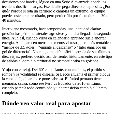
decisiones por bandas, lógico en una Serie A avanzada donde los
técnicos dosifican cargas. Ese detalle pega directo en apuestas. ¿Por
qué? Porque si rota un carrilero o cambias un extremo, el equipo
puede sostener el resultado, pero perder filo por fuera durante 30 o
40 minutos.
Inter viene mostrando, hace temporadas, una identidad clarita:
presión tras pérdida, laterales agresivos y mucha llegada de segunda
línea. Aun así, cuando visita en calendario apretado suele ahorrar
energía. Ahí aparecen mercados menos vistosos, pero más rentables:
“menos de 3.5 goles”, “empate al descanso” o “Inter gana por un
gol de diferencia”. No tengo una cifra oficial cerrada de sus últimos
diez viajes, prefiero decirlo así, de frente; históricamente, en este tipo
de salidas el dominio territorial no siempre acaba en goleada.
Y ojo con el reloj. Del 60’ en adelante, con cambios, el partido se
rompe y la volatilidad se dispara. Si Lecce aguanta el primer bloque,
la cuota del gol tardío se pone sabrosa. El fútbol peruano tiene
memoria, causa: como ese Perú vs Ecuador de 2016 en Lima,
cuando parecía todo controlado y una transición cambió el libreto
completo.
Dónde veo valor real para apostar