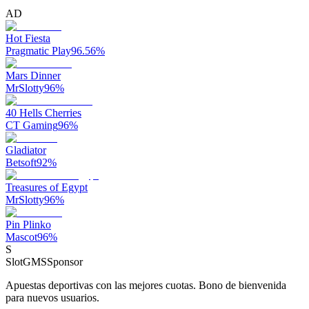
AD
Hot Fiesta
Pragmatic Play
96.56
%
Mars Dinner
MrSlotty
96
%
40 Hells Cherries
CT Gaming
96
%
Gladiator
Betsoft
92
%
Treasures of Egypt
MrSlotty
96
%
Pin Plinko
Mascot
96
%
S
SlotGMS
Sponsor
Apuestas deportivas con las mejores cuotas. Bono de bienvenida
para nuevos usuarios.