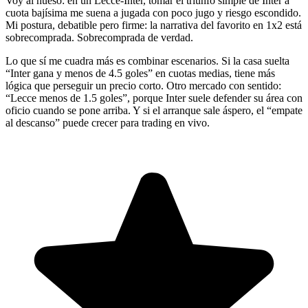
Voy al hueso: en un Lecce-Inter, tomar el triunfo simple de Inter a
cuota bajísima me suena a jugada con poco jugo y riesgo escondido.
Mi postura, debatible pero firme: la narrativa del favorito en 1x2 está
sobrecomprada. Sobrecomprada de verdad.
Lo que sí me cuadra más es combinar escenarios. Si la casa suelta
“Inter gana y menos de 4.5 goles” en cuotas medias, tiene más
lógica que perseguir un precio corto. Otro mercado con sentido:
“Lecce menos de 1.5 goles”, porque Inter suele defender su área con
oficio cuando se pone arriba. Y si el arranque sale áspero, el “empate
al descanso” puede crecer para trading en vivo.