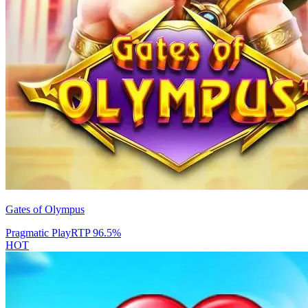
Gates of Olympus
Pragmatic Play
RTP
96.5
%
HOT