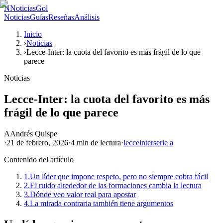
N
NoticiasGol
Noticias
Guías
Reseñas
Análisis
Inicio
›
Noticias
›
Lecce-Inter: la cuota del favorito es más frágil de lo que
parece
Noticias
Lecce-Inter: la cuota del favorito es más
frágil de lo que parece
A
Andrés Quispe
·
21 de febrero, 2026
·
4 min
de lectura
·
lecce
inter
serie a
Contenido del artículo
1.
Un líder que impone respeto, pero no siempre cobra fácil
2.
El ruido alrededor de las formaciones cambia la lectura
3.
Dónde veo valor real para apostar
4.
La mirada contraria también tiene argumentos