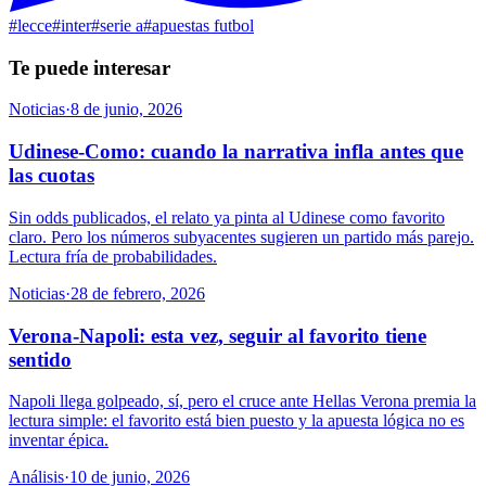
#
lecce
#
inter
#
serie a
#
apuestas futbol
Te puede interesar
Noticias
·
8 de junio, 2026
Udinese-Como: cuando la narrativa infla antes que
las cuotas
Sin odds publicados, el relato ya pinta al Udinese como favorito
claro. Pero los números subyacentes sugieren un partido más parejo.
Lectura fría de probabilidades.
Noticias
·
28 de febrero, 2026
Verona-Napoli: esta vez, seguir al favorito tiene
sentido
Napoli llega golpeado, sí, pero el cruce ante Hellas Verona premia la
lectura simple: el favorito está bien puesto y la apuesta lógica no es
inventar épica.
Análisis
·
10 de junio, 2026