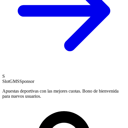
S
SlotGMS
Sponsor
Apuestas deportivas con las mejores cuotas. Bono de bienvenida
para nuevos usuarios.