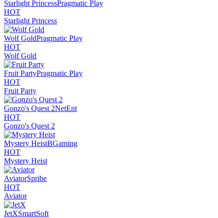
Starlight Princess
Pragmatic Play
HOT
Starlight Princess
Wolf Gold
Pragmatic Play
HOT
Wolf Gold
Fruit Party
Pragmatic Play
HOT
Fruit Party
Gonzo's Quest 2
NetEnt
HOT
Gonzo's Quest 2
Mystery Heist
BGaming
HOT
Mystery Heist
Aviator
Spribe
HOT
Aviator
JetX
SmartSoft