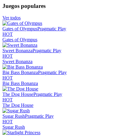
Juegos populares
Ver todos
Gates of Olympus
Pragmatic Play
HOT
Gates of Olympus
Sweet Bonanza
Pragmatic Play
HOT
Sweet Bonanza
Big Bass Bonanza
Pragmatic Play
HOT
Big Bass Bonanza
The Dog House
Pragmatic Play
HOT
The Dog House
Sugar Rush
Pragmatic Play
HOT
Sugar Rush