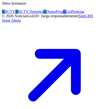
Sitios hermanos
B
BCTY
B
BCTY Deportes
D
DeporPeru
G
GolNoticias
©
2026
NoticiasGol
|
18+ Juega responsablemente
|
SlotGMS
Jugar Ahora