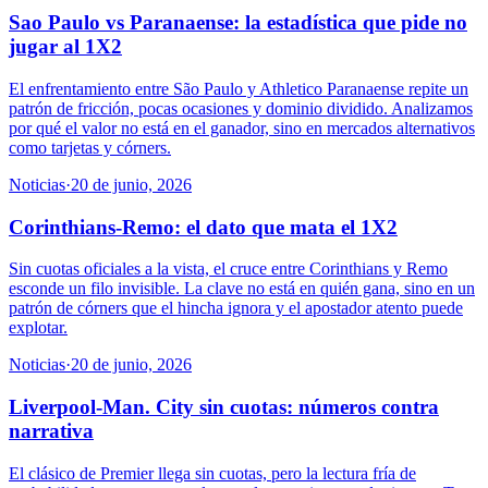
Sao Paulo vs Paranaense: la estadística que pide no
jugar al 1X2
El enfrentamiento entre São Paulo y Athletico Paranaense repite un
patrón de fricción, pocas ocasiones y dominio dividido. Analizamos
por qué el valor no está en el ganador, sino en mercados alternativos
como tarjetas y córners.
Noticias
·
20 de junio, 2026
Corinthians-Remo: el dato que mata el 1X2
Sin cuotas oficiales a la vista, el cruce entre Corinthians y Remo
esconde un filo invisible. La clave no está en quién gana, sino en un
patrón de córners que el hincha ignora y el apostador atento puede
explotar.
Noticias
·
20 de junio, 2026
Liverpool-Man. City sin cuotas: números contra
narrativa
El clásico de Premier llega sin cuotas, pero la lectura fría de