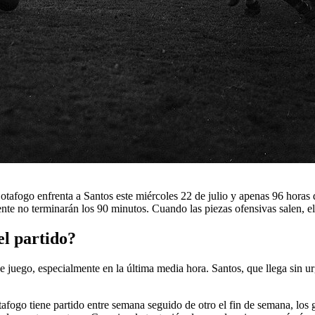
Botafogo enfrenta a Santos este miércoles 22 de julio y apenas 96 horas 
te no terminarán los 90 minutos. Cuando las piezas ofensivas salen, el 
el partido?
s de juego, especialmente en la última media hora. Santos, que llega si
tafogo tiene partido entre semana seguido de otro el fin de semana, los