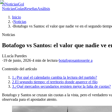
N
NoticiasGol
Noticias
Guías
Reseñas
Análisis
Inicio
›
Noticias
›
Botafogo vs Santos: el valor que nadie ve en el segundo tiemp
Noticias
Botafogo vs Santos: el valor que nadie ve 
L
Lucía Paredes
·
19 de junio, 2026
·
4 min
de lectura
·
botafogo
santos
serie a
Contenido del artículo
1.
¿Por qué el calendario cambia la lectura del partido?
2.
El segundo tiempo: el territorio donde aparece el filo
3.
¿Qué mercados secundarios resisten mejor la falta de cuotas?
Botafogo y Santos se cruzan sin cuotas a la vista, pero el verdadero va
observada para el apostador atento.