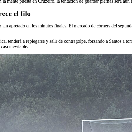
on la mente puesta en Cruzeiro, la tentación de guardar piernas será aún
ece el filo
o tan apretado en los minutos finales. El mercado de córners del segundo
ica, tenderá a replegarse y salir de contragolpe, forzando a Santos a tom
casi inevitable.