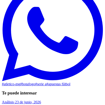
#
atletico-mg
#
botafogo
#
serie a
#
apuestas fútbol
Te puede interesar
Análisis
·
23 de junio, 2026