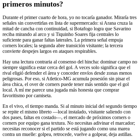
primeros minutos?
Durante el primer cuarto de hora, yo no tocaría ganador. Miraría tres
señales sin convertirlas en lista de supermercado: si Arana cruza la
mitad de cancha con continuidad, si Botafogo logra que Savarino
reciba mirando al arco y si Tiquinho Soares fija centrales lo
suficiente para ganar faltas laterales. La primera señal empuja
corners locales; la segunda abre transición visitante; la tercera
convierte despejes largos en ataques respirables.
Hay una lectura contraria al consenso del hincha: dominar campo no
siempre significa estar cerca del gol. A veces solo significa que el
rival eligió defender el área y conceder envíos desde zonas menos
peligrosas. Por eso, si Atletico-MG acumula posesión sin pisar el
área chica, el over de corners puede tener más sentido que el gol
local. A mí me parece una jugada más honesta que comprar
favoritismo por camiseta.
En el vivo, el tiempo manda. Si al minuto inicial del segundo tiempo
se repite el mismo libreto —local instalado, visitante saliendo con
dos pases, faltas en costado—, el mercado de próximos corners o
corners por equipo gana textura. No necesitas adivinar el marcador;
necesitas reconocer si el partido se está jugando como una marea
contra un muelle: golpea, retrocede, vuelve a golpear, deja astillas.