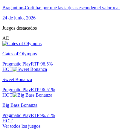
Bragantino-Coritiba: por qué las tarjetas esconden el valor real
24 de junio, 2026
Juegos destacados
AD
Gates of Olympus
Pragmatic Play
RTP
96.5
%
HOT
Sweet Bonanza
Pragmatic Play
RTP
96.51
%
HOT
Big Bass Bonanza
Pragmatic Play
RTP
96.71
%
HOT
Ver todos los juegos