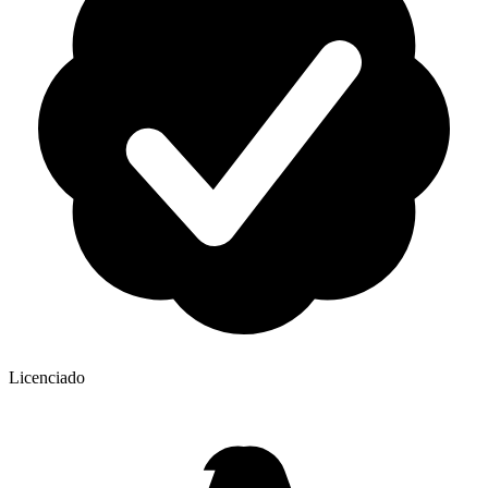
Licenciado