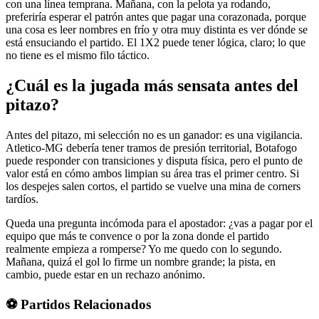
con una línea temprana. Mañana, con la pelota ya rodando,
preferiría esperar el patrón antes que pagar una corazonada, porque
una cosa es leer nombres en frío y otra muy distinta es ver dónde se
está ensuciando el partido. El 1X2 puede tener lógica, claro; lo que
no tiene es el mismo filo táctico.
¿Cuál es la jugada más sensata antes del
pitazo?
Antes del pitazo, mi selección no es un ganador: es una vigilancia.
Atletico-MG debería tener tramos de presión territorial, Botafogo
puede responder con transiciones y disputa física, pero el punto de
valor está en cómo ambos limpian su área tras el primer centro. Si
los despejes salen cortos, el partido se vuelve una mina de corners
tardíos.
Queda una pregunta incómoda para el apostador: ¿vas a pagar por el
equipo que más te convence o por la zona donde el partido
realmente empieza a romperse? Yo me quedo con lo segundo.
Mañana, quizá el gol lo firme un nombre grande; la pista, en
cambio, puede estar en un rechazo anónimo.
⚽ Partidos Relacionados