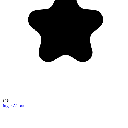
+18
Jugar Ahora