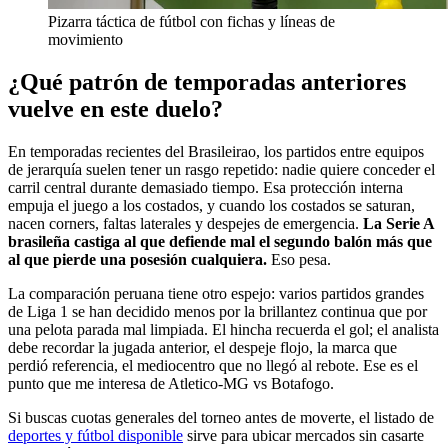
Pizarra táctica de fútbol con fichas y líneas de
movimiento
¿Qué patrón de temporadas anteriores
vuelve en este duelo?
En temporadas recientes del Brasileirao, los partidos entre equipos
de jerarquía suelen tener un rasgo repetido: nadie quiere conceder el
carril central durante demasiado tiempo. Esa protección interna
empuja el juego a los costados, y cuando los costados se saturan,
nacen corners, faltas laterales y despejes de emergencia.
La Serie A
brasileña castiga al que defiende mal el segundo balón más que
al que pierde una posesión cualquiera.
Eso pesa.
La comparación peruana tiene otro espejo: varios partidos grandes
de Liga 1 se han decidido menos por la brillantez continua que por
una pelota parada mal limpiada. El hincha recuerda el gol; el analista
debe recordar la jugada anterior, el despeje flojo, la marca que
perdió referencia, el mediocentro que no llegó al rebote. Ese es el
punto que me interesa de Atletico-MG vs Botafogo.
Si buscas cuotas generales del torneo antes de moverte, el listado de
deportes y fútbol disponible
sirve para ubicar mercados sin casarte