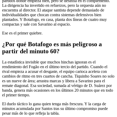
partidos donde empieza bien, pero se desinfla en el complemento.
La dirigencia ha invertido en refuerzos, pero la orquesta aún no
encuentra al director. El ataque santista depende demasiado de
individualidades que chocan contra sistemas defensivos bien
plantados. Y Botafogo, en casa, planta dos líneas de cuatro muy
compactas y sale con Savarino al espacio.
Ese es el primer quiebre.
¿Por qué Botafogo es más peligroso a
partir del minuto 60?
La estadística invisible que muchos hinchas ignoran es el
rendimiento del Fogão en el último tercio del partido. Cuando el
rival empieza a acusar el desgaste, el equipo carioca acelera con
cambios de ritmo en tres cuartos de cancha. Tiquinho Soares no solo
es un nueve de área; arrastra marcas y libera a Savarino para el
remate diagonal. Esa sociedad, sumada al vértigo de D. Suárez por
banda, genera más ocasiones en los últimos 20 minutos que en todo
el primer tiempo.
El duelo táctico lo gana quien tenga más frescura. Y la carga de
minutos acumulada por Santos tras su último compromiso puede
pesar más de lo que refleja la tabla.