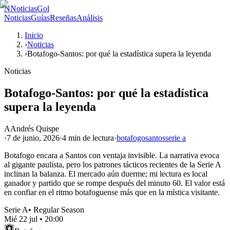
N
NoticiasGol
Noticias
Guías
Reseñas
Análisis
Inicio
›
Noticias
›
Botafogo-Santos: por qué la estadística supera la leyenda
Noticias
Botafogo-Santos: por qué la estadística
supera la leyenda
A
Andrés Quispe
·
7 de junio, 2026
·
4 min
de lectura
·
botafogo
santos
serie a
Botafogo encara a Santos con ventaja invisible. La narrativa evoca
al gigante paulista, pero los patrones tácticos recientes de la Serie A
inclinan la balanza. El mercado aún duerme; mi lectura es local
ganador y partido que se rompe después del minuto 60. El valor está
en confiar en el ritmo botafoguense más que en la mística visitante.
Serie A
•
Regular Season
Mié 22 jul
•
20:00