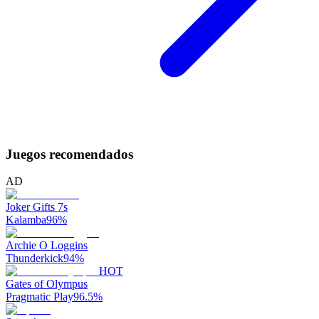
Juegos recomendados
AD
Joker Gifts 7s
Kalamba
96
%
Archie O Loggins
Thunderkick
94
%
HOT
Gates of Olympus
Pragmatic Play
96.5
%