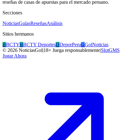
reseñas de casas de apuestas para el mercado peruano.
Secciones
Noticias
Guías
Reseñas
Análisis
Sitios hermanos
B
BCTY
B
BCTY Deportes
D
DeporPeru
G
GolNoticias
©
2026
NoticiasGol
|
18+ Juega responsablemente
|
SlotGMS
Jugar Ahora