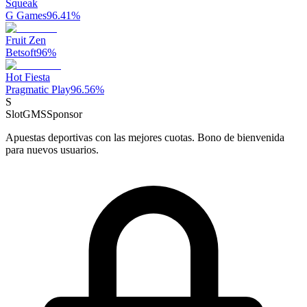
Squeak
G Games
96.41
%
Fruit Zen
Betsoft
96
%
Hot Fiesta
Pragmatic Play
96.56
%
S
SlotGMS
Sponsor
Apuestas deportivas con las mejores cuotas. Bono de bienvenida
para nuevos usuarios.