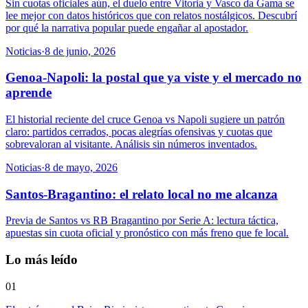
Sin cuotas oficiales aún, el duelo entre Vitoria y Vasco da Gama se
lee mejor con datos históricos que con relatos nostálgicos. Descubrí
por qué la narrativa popular puede engañar al apostador.
Noticias
·
8 de junio, 2026
Genoa-Napoli: la postal que ya viste y el mercado no
aprende
El historial reciente del cruce Genoa vs Napoli sugiere un patrón
claro: partidos cerrados, pocas alegrías ofensivas y cuotas que
sobrevaloran al visitante. Análisis sin números inventados.
Noticias
·
8 de mayo, 2026
Santos-Bragantino: el relato local no me alcanza
Previa de Santos vs RB Bragantino por Serie A: lectura táctica,
apuestas sin cuota oficial y pronóstico con más freno que fe local.
Lo más leído
01