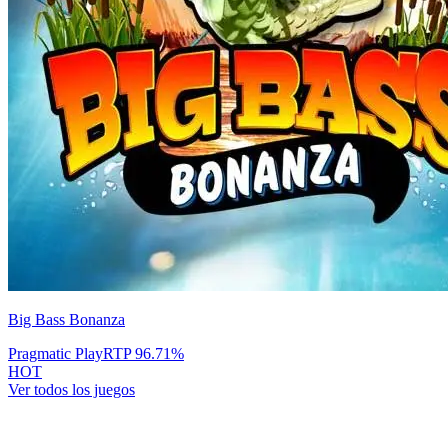
Big Bass Bonanza
Pragmatic Play
RTP
96.71
%
HOT
Ver todos los juegos