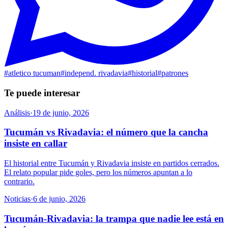
#
atletico tucuman
#
independ. rivadavia
#
historial
#
patrones
Te puede interesar
Análisis
·
19 de junio, 2026
Tucumán vs Rivadavia: el número que la cancha
insiste en callar
El historial entre Tucumán y Rivadavia insiste en partidos cerrados.
El relato popular pide goles, pero los números apuntan a lo
contrario.
Noticias
·
6 de junio, 2026
Tucumán-Rivadavia: la trampa que nadie lee está en