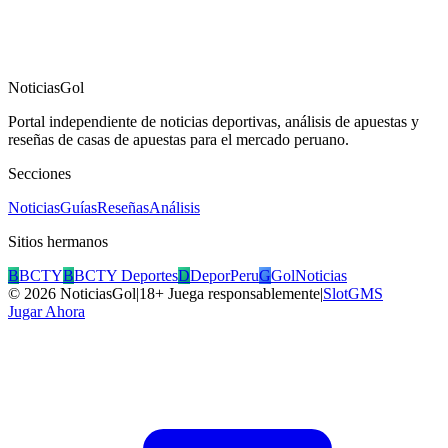
NoticiasGol
Portal independiente de noticias deportivas, análisis de apuestas y
reseñas de casas de apuestas para el mercado peruano.
Secciones
Noticias
Guías
Reseñas
Análisis
Sitios hermanos
B
BCTY
B
BCTY Deportes
D
DeporPeru
G
GolNoticias
©
2026
NoticiasGol
|
18+ Juega responsablemente
|
SlotGMS
Jugar Ahora