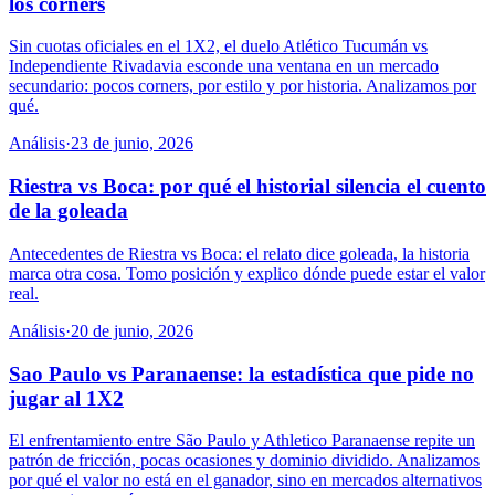
los córners
Sin cuotas oficiales en el 1X2, el duelo Atlético Tucumán vs
Independiente Rivadavia esconde una ventana en un mercado
secundario: pocos corners, por estilo y por historia. Analizamos por
qué.
Análisis
·
23 de junio, 2026
Riestra vs Boca: por qué el historial silencia el cuento
de la goleada
Antecedentes de Riestra vs Boca: el relato dice goleada, la historia
marca otra cosa. Tomo posición y explico dónde puede estar el valor
real.
Análisis
·
20 de junio, 2026
Sao Paulo vs Paranaense: la estadística que pide no
jugar al 1X2
El enfrentamiento entre São Paulo y Athletico Paranaense repite un
patrón de fricción, pocas ocasiones y dominio dividido. Analizamos
por qué el valor no está en el ganador, sino en mercados alternativos