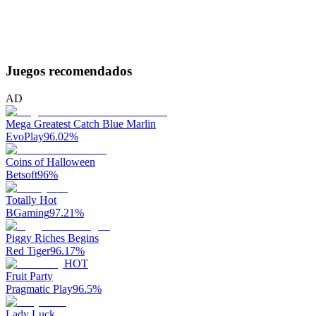
Juegos recomendados
AD
Mega Greatest Catch Blue Marlin
EvoPlay
96.02
%
Coins of Halloween
Betsoft
96
%
Totally Hot
BGaming
97.21
%
Piggy Riches Begins
Red Tiger
96.17
%
HOT
Fruit Party
Pragmatic Play
96.5
%
Lady Luck