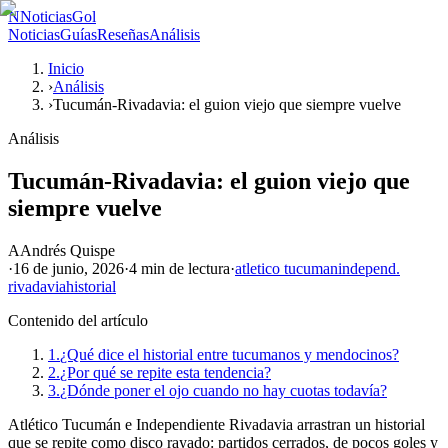
N
NoticiasGol
Noticias
Guías
Reseñas
Análisis
Inicio
›
Análisis
›
Tucumán-Rivadavia: el guion viejo que siempre vuelve
Análisis
Tucumán-Rivadavia: el guion viejo que
siempre vuelve
A
Andrés Quispe
·
16 de junio, 2026
·
4 min
de lectura
·
atletico tucuman
independ.
rivadavia
historial
Contenido del artículo
1.
¿Qué dice el historial entre tucumanos y mendocinos?
2.
¿Por qué se repite esta tendencia?
3.
¿Dónde poner el ojo cuando no hay cuotas todavía?
Atlético Tucumán e Independiente Rivadavia arrastran un historial
que se repite como disco rayado: partidos cerrados, de pocos goles y