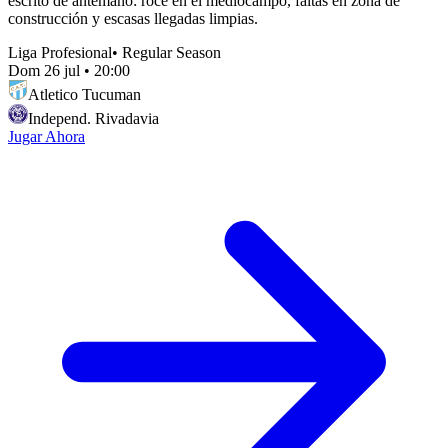
escrito de antemano: roce en el mediocampo, faltas en zona de
construcción y escasas llegadas limpias.
Liga Profesional
•
Regular Season
Dom 26 jul
•
20:00
Atletico Tucuman
Independ. Rivadavia
Jugar Ahora