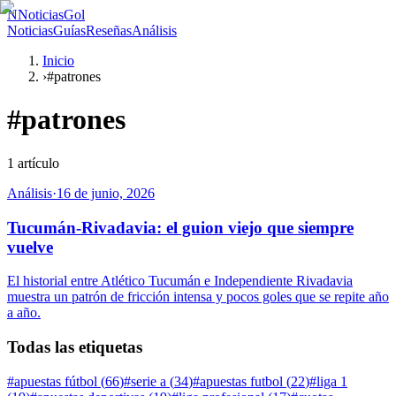
N
NoticiasGol
Noticias
Guías
Reseñas
Análisis
Inicio
›
#patrones
#
patrones
1
artículo
Análisis
·
16 de junio, 2026
Tucumán-Rivadavia: el guion viejo que siempre
vuelve
El historial entre Atlético Tucumán e Independiente Rivadavia
muestra un patrón de fricción intensa y pocos goles que se repite año
a año.
Todas las etiquetas
#
apuestas fútbol
(
66
)
#
serie a
(
34
)
#
apuestas futbol
(
22
)
#
liga 1