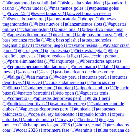
(
1
)
#
tragamonedas volatilidad
(
1
)
#
slots alta volatilidad
(
1
)
#
bankroll
casino
(
1
)
#
over under
(
1
)
#
mas menos goles
(
1
)
#
apuestas goles
(
1
)
#
over 2.5
(
1
)
#
sweet bonanza
(
1
)
#
sweet bonanza reseña
(
1
)
#
sweet bonanza rtp
(
1
)
#
convocatoria
(
1
)
#
onpe
(
1
)
#
nuevas
tragamonedas
(
1
)
#
slots nuevos
(
1
)
#
lanzamientos slots
(
1
)
#
apuestas
online
(
1
)
#
championship
(
1
)
#
binacional
(
1
)
#
deportivo binacional
(
1
)
#
apuestas tiempo real
(
1
)
#
cash out
(
1
)
#
big bass bonanza
(
1
)
#
big
bass bonanza reseña
(
1
)
#
big bass splash
(
1
)
#
tragamonedas
pragmatic play
(
1
)
#
aviator juego
(
1
)
#
aviator reseña
(
1
)
#
aviator crash
game
(
1
)
#
jetx juego
(
1
)
#
jetx reseña
(
1
)
#
jetx estrategia
(
1
)
#
liga
española apuestas
(
1
)
#
pronosticos la liga
(
1
)
#
seleccion peruana
(
1
)
#
peru eliminatorias
(
1
)
#
blanquirroja
(
1
)
#
libertadores apuestas
(
1
)
#
equipos peruanos libertadores
(
1
)
#
inter miami
(
1
)
#
lafc
(
1
)
#
lionel
messi
(
1
)
#
osasco
(
1
)
#
sesi
(
1
)
#
sudamericano de clubes voley
(
1
)
#
laliga
(
1
)
#
san martin
(
1
)
#
voley peru
(
1
)
#
cuotas perú
(
1
)
#
cuotas
deportivas
(
1
)
#
lecce
(
1
)
#
copa sudamericana
(
1
)
#
noticias nba
(
1
)
#
lima
(
1
)
#
sudamericano
(
1
)
#
dolar
(
1
)
#
tipo de cambio
(
1
)
#
ignacio
buse
(
1
)
#
matteo berrettini
(
1
)
#
río open
(
1
)
#
apuestas tenis
(
1
)
#
comercio
(
1
)
#
apuestas deportivas perú
(
1
)
#
liga 1 perú
(
1
)
#
noticias deportivas
(
1
)
#
san martin voley
(
1
)
#
sudamericano de
clubes
(
1
)
#
apuestas deportivas peru
(
1
)
#
unicaja
(
1
)
#
apuestas
baloncesto
(
1
)
#
copa del rey baloncesto
(
1
)
#
paulo londra
(
1
)
#
peru
entradas
(
1
)
#
inter de milán
(
1
)
#
mayo
(
1
)
#
benfica
(
1
)
#
psg vs
mónaco
(
1
)
#
champions league 2026
(
1
)
#
hora y canal
(
1
)
#
resultados
coar
(
1
)
#
coar 2026
(
1
)
#
primera fase
(
1
)
#
geminis
(
1
)
#
liga peruana de