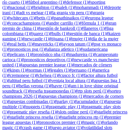
río cuarto
(
1
)
#
fútbol argentino
(
1
)
#
defensor
(
1
)
#
sporting
(
1
)
#
nacional
(
1
)
#
brighton
(
1
)
#
saleh
(
1
)
#
mohammadi
(
1
)
#
deporte
iraní
(
1
)
#
adt vs melgar
(
1
)
#
la granja vip peru
(
1
)
#
granja
(
1
)
#
whitecaps
(
1
)
#
betis
(
1
)
#
panathinaikos
(
1
)
#
europa league
(
1
)
#
concachampions
(
1
)
#
andre carrillo
(
1
)
#
fórmula 1
(
1
)
#
gran
premio de china
(
1
)
#
gestión de bankroll
(
1
)
#
llaneros
(
1
)
#
liga
colombiana
(
1
)
#
juarez
(
1
)
#
bulls
(
1
)
#
gestión de banca
(
1
)
#
kaizen
gaming
(
1
)
#
newcastle
(
1
)
#
tijuana
(
1
)
#
mujer
(
1
)
#
día de la mujer
(
1
)
#
real betis
(
1
)
#
mavericks
(
1
)
#
jayson tatum
(
1
)
#
psg vs monaco
(
1
)
#
pronosticos psg
(
1
)
#
alianza atletico
(
1
)
#
sudamericana
(
1
)
#
pelicans
(
1
)
#
pronóstico nba
(
1
)
#
madureira
(
1
)
#
campeonato
carioca
(
1
)
#
pronosticos deportivos
(
1
)
#
newcastle vs manchester
united
(
1
)
#
apuestas premier league
(
1
)
#
mercados de córners
(
1
)
#
kings
(
1
)
#
normas
(
1
)
#
legales
(
1
)
#
peruano
(
1
)
#
america
(
1
)
#
cremonese
(
1
)
#
chelsea
(
1
)
#
cusco fc
(
1
)
#
factor altura futbol
(
1
)
#
altitud peru futbol
(
1
)
#
ventaja local altura
(
1
)
#
apuestas liga 1
peru
(
1
)
#
hellas verona
(
1
)
#
havre
(
1
)
#
am i in love shine original
soundtrack
(
1
)
#
reseña tragamonedas
(
1
)
#
rtp slots perú
(
1
)
#
sorteo
champions 2026
(
1
)
#
apuestas champions
(
1
)
#
mercados de corners
(
1
)
#
apuestas combinadas
(
1
)
#
parlay
(
1
)
#
acumulador
(
1
)
#
apuesta
multiple
(
1
)
#
nuggets
(
1
)
#
pragmatic play
(
1
)
#
pragmatic play slots
(
1
)
#
pragmatic play reseña
(
1
)
#
slots online perú
(
1
)
#
starlight princess
(
1
)
#
starlight princess reseña
(
1
)
#
starlight princess rtp
(
1
)
#
premier
league apuestas
(
1
)
#
pronosticos premier
(
1
)
#
magic
(
1
)
#
orlando
magic
(
1
)
#
crash game
(
1
)
#
juego aviator
(
1
)
#
volatilidad slots