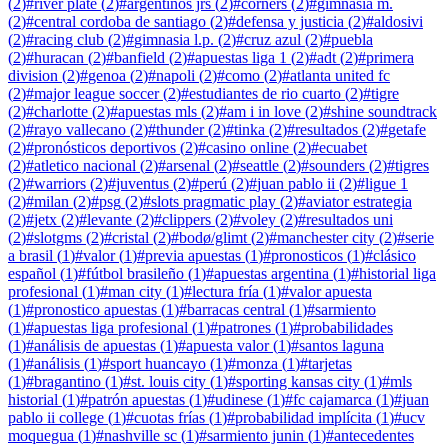
(
2
)
#
river plate
(
2
)
#
argentinos jrs
(
2
)
#
córners
(
2
)
#
gimnasia m.
(
2
)
#
central cordoba de santiago
(
2
)
#
defensa y justicia
(
2
)
#
aldosivi
(
2
)
#
racing club
(
2
)
#
gimnasia l.p.
(
2
)
#
cruz azul
(
2
)
#
puebla
(
2
)
#
huracan
(
2
)
#
banfield
(
2
)
#
apuestas liga 1
(
2
)
#
adt
(
2
)
#
primera
division
(
2
)
#
genoa
(
2
)
#
napoli
(
2
)
#
como
(
2
)
#
atlanta united fc
(
2
)
#
major league soccer
(
2
)
#
estudiantes de rio cuarto
(
2
)
#
tigre
(
2
)
#
charlotte
(
2
)
#
apuestas mls
(
2
)
#
am i in love
(
2
)
#
shine soundtrack
(
2
)
#
rayo vallecano
(
2
)
#
thunder
(
2
)
#
tinka
(
2
)
#
resultados
(
2
)
#
getafe
(
2
)
#
pronósticos deportivos
(
2
)
#
casino online
(
2
)
#
ecuabet
(
2
)
#
atletico nacional
(
2
)
#
arsenal
(
2
)
#
seattle
(
2
)
#
sounders
(
2
)
#
tigres
(
2
)
#
warriors
(
2
)
#
juventus
(
2
)
#
perú
(
2
)
#
juan pablo ii
(
2
)
#
ligue 1
(
2
)
#
milan
(
2
)
#
psg
(
2
)
#
slots pragmatic play
(
2
)
#
aviator estrategia
(
2
)
#
jetx
(
2
)
#
levante
(
2
)
#
clippers
(
2
)
#
voley
(
2
)
#
resultados uni
(
2
)
#
slotgms
(
2
)
#
cristal
(
2
)
#
bodø/glimt
(
2
)
#
manchester city
(
2
)
#
serie
a brasil
(
1
)
#
valor
(
1
)
#
previa apuestas
(
1
)
#
pronosticos
(
1
)
#
clásico
español
(
1
)
#
fútbol brasileño
(
1
)
#
apuestas argentina
(
1
)
#
historial liga
profesional
(
1
)
#
man city
(
1
)
#
lectura fría
(
1
)
#
valor apuesta
(
1
)
#
pronostico apuestas
(
1
)
#
barracas central
(
1
)
#
sarmiento
(
1
)
#
apuestas liga profesional
(
1
)
#
patrones
(
1
)
#
probabilidades
(
1
)
#
análisis de apuestas
(
1
)
#
apuesta valor
(
1
)
#
santos laguna
(
1
)
#
análisis
(
1
)
#
sport huancayo
(
1
)
#
monza
(
1
)
#
tarjetas
(
1
)
#
bragantino
(
1
)
#
st. louis city
(
1
)
#
sporting kansas city
(
1
)
#
mls
historial
(
1
)
#
patrón apuestas
(
1
)
#
udinese
(
1
)
#
fc cajamarca
(
1
)
#
juan
pablo ii college
(
1
)
#
cuotas frías
(
1
)
#
probabilidad implícita
(
1
)
#
ucv
moquegua
(
1
)
#
nashville sc
(
1
)
#
sarmiento junin
(
1
)
#
antecedentes