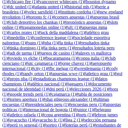
(
1
)
#
chicago fire
(
1
)
#
vancouver whitecaps
(
1
)
#
houston dynamo
(
1
)
#
dc united
(
1
)
#
atlanta united
(
1
)
#
historial mls
(
1
)
#
serie a
brasileira
(
1
)
#
velez sarsfield
(
1
)
#
instituto cordoba
(
1
)
#
new england
revolution
(
1
)
#
toronto fc
(
1
)
#
corners apuestas
(
1
)
#
apuestas brasil
(
1
)
#
club deportivo los chankas
(
1
)
#
pronóstico apuestas
(
1
)
#
slots
online
(
1
)
#
tragamonedas online
(
1
)
#
ufc
(
1
)
#
apuestas mma
(
1
)
#
carlos prates
(
1
)
#
jack della maddalena
(
1
)
#
atlético grau
(
1
)
#
medellin
(
1
)
#
conference league
(
1
)
#
sociedade esportiva
palmeiras
(
1
)
#
suns
(
1
)
#
nba
(
1
)
#
la tinka
(
1
)
#
resultados tinka
(
1
)
#
tinka domingo
(
1
)
#
la tinka peru
(
1
)
#
resultados loteria peru
(
1
)
#
adt de tarma
(
1
)
#
juegos de casino
(
1
)
#
alaves vs mallorca
(
1
)
#
oviedo vs elche
(
1
)
#
bucaramanga
(
1
)
#
coppa italia
(
1
)
#
club
cienciano
(
1
)
#
utc cajamarca
(
1
)
#
jorge chavez
(
1
)
#
aeropuerto
internacional
(
1
)
#
city
(
1
)
#
fbc melgar
(
1
)
#
wrestlemania
(
1
)
#
cody
rhodes
(
1
)
#
randy orton
(
1
)
#
apuestas wwe
(
1
)
#
atletico grau
(
1
)
#
gol
(
1
)
#
props nba
(
1
)
#
estadisticas champions league
(
1
)
#
datos
champions
(
1
)
#
atlético nacional
(
1
)
#
jaguares
(
1
)
#
documento
nacional de identidad
(
1
)
#
dni perú
(
1
)
#
elecciones 2026
(
1
)
#
hora
(
1
)
#
google trends perú
(
1
)
#
cajamarca
(
1
)
#
tabla de posiciones
(
1
)
#
torneo apertura
(
1
)
#
shai gilgeous-alexander
(
1
)
#
ultimas
encuestas
(
1
)
#
presidenciales peru
(
1
)
#
encuestas peru
(
1
)
#
apuestas
politicas
(
1
)
#
internacional de bogota
(
1
)
#
junior
(
1
)
#
belgrano
(
1
)
#
atletico rafaela
(
1
)
#
copa argentina
(
1
)
#
nets
(
1
)
#
lebron james
(
1
)
#
ayacucho
(
1
)
#
ayacucho fc
(
1
)
#
liga 2
(
1
)
#
selección peruana
(
1
)
#
perú vs senegal
(
1
)
#
sorteo
(
1
)
#
loterías perú
(
1
)
#
estudiantes de