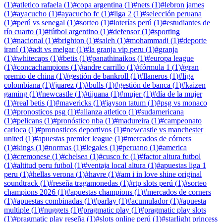
(
1
)
#
atletico rafaela
(
1
)
#
copa argentina
(
1
)
#
nets
(
1
)
#
lebron james
(
1
)
#
ayacucho
(
1
)
#
ayacucho fc
(
1
)
#
liga 2
(
1
)
#
selección peruana
(
1
)
#
perú vs senegal
(
1
)
#
sorteo
(
1
)
#
loterías perú
(
1
)
#
estudiantes de
río cuarto
(
1
)
#
fútbol argentino
(
1
)
#
defensor
(
1
)
#
sporting
(
1
)
#
nacional
(
1
)
#
brighton
(
1
)
#
saleh
(
1
)
#
mohammadi
(
1
)
#
deporte
iraní
(
1
)
#
adt vs melgar
(
1
)
#
la granja vip peru
(
1
)
#
granja
(
1
)
#
whitecaps
(
1
)
#
betis
(
1
)
#
panathinaikos
(
1
)
#
europa league
(
1
)
#
concachampions
(
1
)
#
andre carrillo
(
1
)
#
fórmula 1
(
1
)
#
gran
premio de china
(
1
)
#
gestión de bankroll
(
1
)
#
llaneros
(
1
)
#
liga
colombiana
(
1
)
#
juarez
(
1
)
#
bulls
(
1
)
#
gestión de banca
(
1
)
#
kaizen
gaming
(
1
)
#
newcastle
(
1
)
#
tijuana
(
1
)
#
mujer
(
1
)
#
día de la mujer
(
1
)
#
real betis
(
1
)
#
mavericks
(
1
)
#
jayson tatum
(
1
)
#
psg vs monaco
(
1
)
#
pronosticos psg
(
1
)
#
alianza atletico
(
1
)
#
sudamericana
(
1
)
#
pelicans
(
1
)
#
pronóstico nba
(
1
)
#
madureira
(
1
)
#
campeonato
carioca
(
1
)
#
pronosticos deportivos
(
1
)
#
newcastle vs manchester
united
(
1
)
#
apuestas premier league
(
1
)
#
mercados de córners
(
1
)
#
kings
(
1
)
#
normas
(
1
)
#
legales
(
1
)
#
peruano
(
1
)
#
america
(
1
)
#
cremonese
(
1
)
#
chelsea
(
1
)
#
cusco fc
(
1
)
#
factor altura futbol
(
1
)
#
altitud peru futbol
(
1
)
#
ventaja local altura
(
1
)
#
apuestas liga 1
peru
(
1
)
#
hellas verona
(
1
)
#
havre
(
1
)
#
am i in love shine original
soundtrack
(
1
)
#
reseña tragamonedas
(
1
)
#
rtp slots perú
(
1
)
#
sorteo
champions 2026
(
1
)
#
apuestas champions
(
1
)
#
mercados de corners
(
1
)
#
apuestas combinadas
(
1
)
#
parlay
(
1
)
#
acumulador
(
1
)
#
apuesta
multiple
(
1
)
#
nuggets
(
1
)
#
pragmatic play
(
1
)
#
pragmatic play slots
(
1
)
#
pragmatic play reseña
(
1
)
#
slots online perú
(
1
)
#
starlight princess