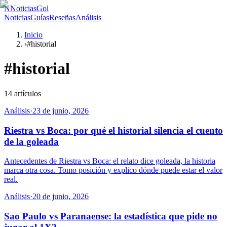
N
NoticiasGol
Noticias
Guías
Reseñas
Análisis
Inicio
›
#historial
#
historial
14
artículos
Análisis
·
23 de junio, 2026
Riestra vs Boca: por qué el historial silencia el cuento
de la goleada
Antecedentes de Riestra vs Boca: el relato dice goleada, la historia
marca otra cosa. Tomo posición y explico dónde puede estar el valor
real.
Análisis
·
20 de junio, 2026
Sao Paulo vs Paranaense: la estadística que pide no