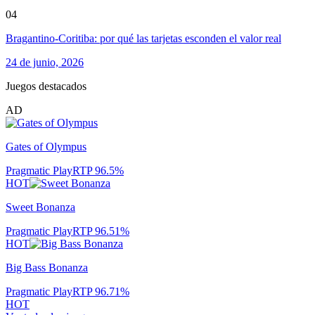
04
Bragantino-Coritiba: por qué las tarjetas esconden el valor real
24 de junio, 2026
Juegos destacados
AD
Gates of Olympus
Pragmatic Play
RTP
96.5
%
HOT
Sweet Bonanza
Pragmatic Play
RTP
96.51
%
HOT
Big Bass Bonanza
Pragmatic Play
RTP
96.71
%
HOT