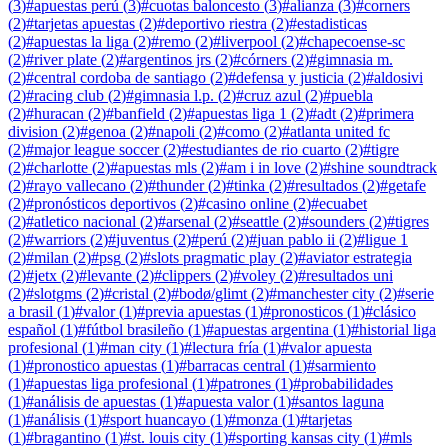
(
3
)
#
apuestas perú
(
3
)
#
cuotas baloncesto
(
3
)
#
alianza
(
3
)
#
corners
(
2
)
#
tarjetas apuestas
(
2
)
#
deportivo riestra
(
2
)
#
estadisticas
(
2
)
#
apuestas la liga
(
2
)
#
remo
(
2
)
#
liverpool
(
2
)
#
chapecoense-sc
(
2
)
#
river plate
(
2
)
#
argentinos jrs
(
2
)
#
córners
(
2
)
#
gimnasia m.
(
2
)
#
central cordoba de santiago
(
2
)
#
defensa y justicia
(
2
)
#
aldosivi
(
2
)
#
racing club
(
2
)
#
gimnasia l.p.
(
2
)
#
cruz azul
(
2
)
#
puebla
(
2
)
#
huracan
(
2
)
#
banfield
(
2
)
#
apuestas liga 1
(
2
)
#
adt
(
2
)
#
primera
division
(
2
)
#
genoa
(
2
)
#
napoli
(
2
)
#
como
(
2
)
#
atlanta united fc
(
2
)
#
major league soccer
(
2
)
#
estudiantes de rio cuarto
(
2
)
#
tigre
(
2
)
#
charlotte
(
2
)
#
apuestas mls
(
2
)
#
am i in love
(
2
)
#
shine soundtrack
(
2
)
#
rayo vallecano
(
2
)
#
thunder
(
2
)
#
tinka
(
2
)
#
resultados
(
2
)
#
getafe
(
2
)
#
pronósticos deportivos
(
2
)
#
casino online
(
2
)
#
ecuabet
(
2
)
#
atletico nacional
(
2
)
#
arsenal
(
2
)
#
seattle
(
2
)
#
sounders
(
2
)
#
tigres
(
2
)
#
warriors
(
2
)
#
juventus
(
2
)
#
perú
(
2
)
#
juan pablo ii
(
2
)
#
ligue 1
(
2
)
#
milan
(
2
)
#
psg
(
2
)
#
slots pragmatic play
(
2
)
#
aviator estrategia
(
2
)
#
jetx
(
2
)
#
levante
(
2
)
#
clippers
(
2
)
#
voley
(
2
)
#
resultados uni
(
2
)
#
slotgms
(
2
)
#
cristal
(
2
)
#
bodø/glimt
(
2
)
#
manchester city
(
2
)
#
serie
a brasil
(
1
)
#
valor
(
1
)
#
previa apuestas
(
1
)
#
pronosticos
(
1
)
#
clásico
español
(
1
)
#
fútbol brasileño
(
1
)
#
apuestas argentina
(
1
)
#
historial liga
profesional
(
1
)
#
man city
(
1
)
#
lectura fría
(
1
)
#
valor apuesta
(
1
)
#
pronostico apuestas
(
1
)
#
barracas central
(
1
)
#
sarmiento
(
1
)
#
apuestas liga profesional
(
1
)
#
patrones
(
1
)
#
probabilidades
(
1
)
#
análisis de apuestas
(
1
)
#
apuesta valor
(
1
)
#
santos laguna
(
1
)
#
análisis
(
1
)
#
sport huancayo
(
1
)
#
monza
(
1
)
#
tarjetas
(
1
)
#
bragantino
(
1
)
#
st. louis city
(
1
)
#
sporting kansas city
(
1
)
#
mls