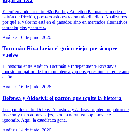
jugar al 1X2
El enfrentamiento entre São Paulo y Athletico Paranaense repite un
patrón de fricción, pocas ocasiones y dominio dividido. Analizamos
por qué el valor no está en el ganador, sino en mercados alternativos
como tarjetas y córners.
Análisis
·
16 de junio, 2026
Tucumán-Rivadavia: el guion viejo que siempre
vuelve
El historial entre Atlético Tucumán e Independiente Rivadavia
muestra un patrón de fricción intensa y pocos goles que se repite año
a año.
Análisis
·
16 de junio, 2026
Defensa y Aldosivi: el patrón que repite la historia
Los partidos entre Defensa Y Justicia y Aldosivi repiten un patrón de
fricción y marcadores bajos, pero la narrativa popular suele
ignorarlo. Aquí, la estadística gana.
Análisis
·
14 de junio, 2026