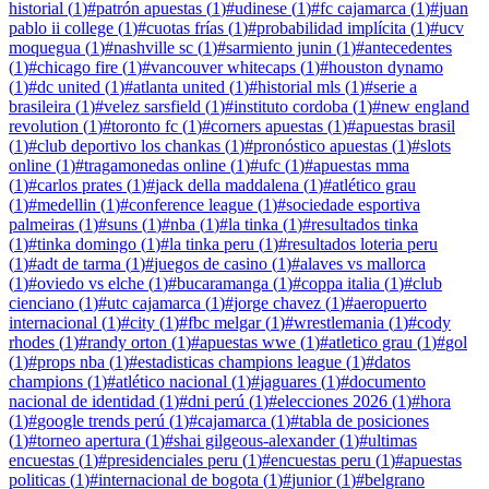
historial
(
1
)
#
patrón apuestas
(
1
)
#
udinese
(
1
)
#
fc cajamarca
(
1
)
#
juan
pablo ii college
(
1
)
#
cuotas frías
(
1
)
#
probabilidad implícita
(
1
)
#
ucv
moquegua
(
1
)
#
nashville sc
(
1
)
#
sarmiento junin
(
1
)
#
antecedentes
(
1
)
#
chicago fire
(
1
)
#
vancouver whitecaps
(
1
)
#
houston dynamo
(
1
)
#
dc united
(
1
)
#
atlanta united
(
1
)
#
historial mls
(
1
)
#
serie a
brasileira
(
1
)
#
velez sarsfield
(
1
)
#
instituto cordoba
(
1
)
#
new england
revolution
(
1
)
#
toronto fc
(
1
)
#
corners apuestas
(
1
)
#
apuestas brasil
(
1
)
#
club deportivo los chankas
(
1
)
#
pronóstico apuestas
(
1
)
#
slots
online
(
1
)
#
tragamonedas online
(
1
)
#
ufc
(
1
)
#
apuestas mma
(
1
)
#
carlos prates
(
1
)
#
jack della maddalena
(
1
)
#
atlético grau
(
1
)
#
medellin
(
1
)
#
conference league
(
1
)
#
sociedade esportiva
palmeiras
(
1
)
#
suns
(
1
)
#
nba
(
1
)
#
la tinka
(
1
)
#
resultados tinka
(
1
)
#
tinka domingo
(
1
)
#
la tinka peru
(
1
)
#
resultados loteria peru
(
1
)
#
adt de tarma
(
1
)
#
juegos de casino
(
1
)
#
alaves vs mallorca
(
1
)
#
oviedo vs elche
(
1
)
#
bucaramanga
(
1
)
#
coppa italia
(
1
)
#
club
cienciano
(
1
)
#
utc cajamarca
(
1
)
#
jorge chavez
(
1
)
#
aeropuerto
internacional
(
1
)
#
city
(
1
)
#
fbc melgar
(
1
)
#
wrestlemania
(
1
)
#
cody
rhodes
(
1
)
#
randy orton
(
1
)
#
apuestas wwe
(
1
)
#
atletico grau
(
1
)
#
gol
(
1
)
#
props nba
(
1
)
#
estadisticas champions league
(
1
)
#
datos
champions
(
1
)
#
atlético nacional
(
1
)
#
jaguares
(
1
)
#
documento
nacional de identidad
(
1
)
#
dni perú
(
1
)
#
elecciones 2026
(
1
)
#
hora
(
1
)
#
google trends perú
(
1
)
#
cajamarca
(
1
)
#
tabla de posiciones
(
1
)
#
torneo apertura
(
1
)
#
shai gilgeous-alexander
(
1
)
#
ultimas
encuestas
(
1
)
#
presidenciales peru
(
1
)
#
encuestas peru
(
1
)
#
apuestas
politicas
(
1
)
#
internacional de bogota
(
1
)
#
junior
(
1
)
#
belgrano