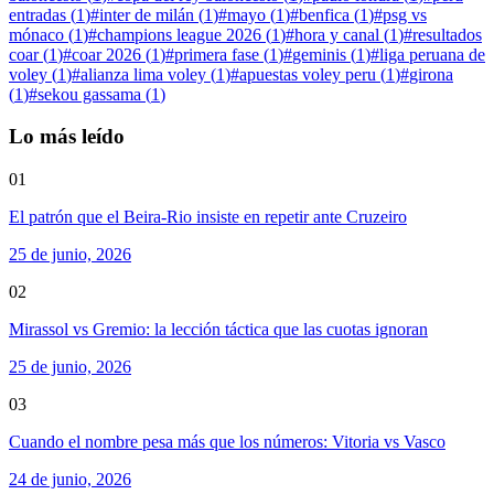
entradas
(
1
)
#
inter de milán
(
1
)
#
mayo
(
1
)
#
benfica
(
1
)
#
psg vs
mónaco
(
1
)
#
champions league 2026
(
1
)
#
hora y canal
(
1
)
#
resultados
coar
(
1
)
#
coar 2026
(
1
)
#
primera fase
(
1
)
#
geminis
(
1
)
#
liga peruana de
voley
(
1
)
#
alianza lima voley
(
1
)
#
apuestas voley peru
(
1
)
#
girona
(
1
)
#
sekou gassama
(
1
)
Lo más leído
01
El patrón que el Beira-Rio insiste en repetir ante Cruzeiro
25 de junio, 2026
02
Mirassol vs Gremio: la lección táctica que las cuotas ignoran
25 de junio, 2026
03
Cuando el nombre pesa más que los números: Vitoria vs Vasco
24 de junio, 2026