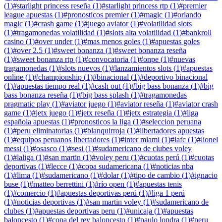
(
1
)
#
starlight princess reseña
(
1
)
#
starlight princess rtp
(
1
)
#
premier
league apuestas
(
1
)
#
pronosticos premier
(
1
)
#
magic
(
1
)
#
orlando
magic
(
1
)
#
crash game
(
1
)
#
juego aviator
(
1
)
#
volatilidad slots
(
1
)
#
tragamonedas volatilidad
(
1
)
#
slots alta volatilidad
(
1
)
#
bankroll
casino
(
1
)
#
over under
(
1
)
#
mas menos goles
(
1
)
#
apuestas goles
(
1
)
#
over 2.5
(
1
)
#
sweet bonanza
(
1
)
#
sweet bonanza reseña
(
1
)
#
sweet bonanza rtp
(
1
)
#
convocatoria
(
1
)
#
onpe
(
1
)
#
nuevas
tragamonedas
(
1
)
#
slots nuevos
(
1
)
#
lanzamientos slots
(
1
)
#
apuestas
online
(
1
)
#
championship
(
1
)
#
binacional
(
1
)
#
deportivo binacional
(
1
)
#
apuestas tiempo real
(
1
)
#
cash out
(
1
)
#
big bass bonanza
(
1
)
#
big
bass bonanza reseña
(
1
)
#
big bass splash
(
1
)
#
tragamonedas
pragmatic play
(
1
)
#
aviator juego
(
1
)
#
aviator reseña
(
1
)
#
aviator crash
game
(
1
)
#
jetx juego
(
1
)
#
jetx reseña
(
1
)
#
jetx estrategia
(
1
)
#
liga
española apuestas
(
1
)
#
pronosticos la liga
(
1
)
#
seleccion peruana
(
1
)
#
peru eliminatorias
(
1
)
#
blanquirroja
(
1
)
#
libertadores apuestas
(
1
)
#
equipos peruanos libertadores
(
1
)
#
inter miami
(
1
)
#
lafc
(
1
)
#
lionel
messi
(
1
)
#
osasco
(
1
)
#
sesi
(
1
)
#
sudamericano de clubes voley
(
1
)
#
laliga
(
1
)
#
san martin
(
1
)
#
voley peru
(
1
)
#
cuotas perú
(
1
)
#
cuotas
deportivas
(
1
)
#
lecce
(
1
)
#
copa sudamericana
(
1
)
#
noticias nba
(
1
)
#
lima
(
1
)
#
sudamericano
(
1
)
#
dolar
(
1
)
#
tipo de cambio
(
1
)
#
ignacio
buse
(
1
)
#
matteo berrettini
(
1
)
#
río open
(
1
)
#
apuestas tenis
(
1
)
#
comercio
(
1
)
#
apuestas deportivas perú
(
1
)
#
liga 1 perú
(
1
)
#
noticias deportivas
(
1
)
#
san martin voley
(
1
)
#
sudamericano de
clubes
(
1
)
#
apuestas deportivas peru
(
1
)
#
unicaja
(
1
)
#
apuestas
baloncesto
(
1
)
#
copa del rey baloncesto
(
1
)
#
paulo londra
(
1
)
#
peru