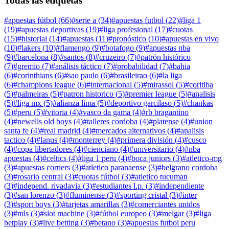
Todas las etiquetas
#
apuestas fútbol
(
66
)
#
serie a
(
34
)
#
apuestas futbol
(
22
)
#
liga 1
(
19
)
#
apuestas deportivas
(
19
)
#
liga profesional
(
17
)
#
cuotas
(
15
)
#
historial
(
14
)
#
apuestas
(
11
)
#
pronóstico
(
10
)
#
apuestas en vivo
(
10
)
#
lakers
(
10
)
#
flamengo
(
9
)
#
botafogo
(
9
)
#
apuestas nba
(
9
)
#
barcelona
(
8
)
#
santos
(
8
)
#
cruzeiro
(
7
)
#
patrón histórico
(
7
)
#
gremio
(
7
)
#
análisis táctico
(
7
)
#
probabilidad
(
7
)
#
bahia
(
6
)
#
corinthians
(
6
)
#
sao paulo
(
6
)
#
brasileirao
(
6
)
#
la liga
(
6
)
#
champions league
(
6
)
#
internacional
(
5
)
#
mirassol
(
5
)
#
coritiba
(
5
)
#
palmeiras
(
5
)
#
patron historico
(
5
)
#
premier league
(
5
)
#
analisis
(
5
)
#
liga mx
(
5
)
#
alianza lima
(
5
)
#
deportivo garcilaso
(
5
)
#
chankas
(
5
)
#
peru
(
5
)
#
vitoria
(
4
)
#
vasco da gama
(
4
)
#
rb bragantino
(
4
)
#
newells old boys
(
4
)
#
talleres cordoba
(
4
)
#
platense
(
4
)
#
union
santa fe
(
4
)
#
real madrid
(
4
)
#
mercados alternativos
(
4
)
#
analisis
tactico
(
4
)
#
lanus
(
4
)
#
monterrey
(
4
)
#
primera división
(
4
)
#
cusco
(
4
)
#
copa libertadores
(
4
)
#
cienciano
(
4
)
#
universitario
(
4
)
#
nba
apuestas
(
4
)
#
celtics
(
4
)
#
liga 1 peru
(
4
)
#
boca juniors
(
3
)
#
atletico-mg
(
3
)
#
apuestas corners
(
3
)
#
atletico paranaense
(
3
)
#
belgrano cordoba
(
3
)
#
rosario central
(
3
)
#
cuotas fútbol
(
3
)
#
atletico tucuman
(
3
)
#
independ. rivadavia
(
3
)
#
estudiantes l.p.
(
3
)
#
independiente
(
3
)
#
san lorenzo
(
3
)
#
fluminense
(
3
)
#
sporting cristal
(
3
)
#
inter
(
3
)
#
sport boys
(
3
)
#
tarjetas amarillas
(
3
)
#
comerciantes unidos
(
3
)
#
mls
(
3
)
#
slot machine
(
3
)
#
fútbol europeo
(
3
)
#
melgar
(
3
)
#
liga
betplay
(
3
)
#
live betting
(
3
)
#
betano
(
3
)
#
apuestas futbol peru