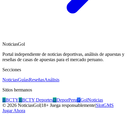
NoticiasGol
Portal independiente de noticias deportivas, análisis de apuestas y
reseñas de casas de apuestas para el mercado peruano.
Secciones
Noticias
Guías
Reseñas
Análisis
Sitios hermanos
B
BCTY
B
BCTY Deportes
D
DeporPeru
G
GolNoticias
©
2026
NoticiasGol
|
18+ Juega responsablemente
|
SlotGMS
Jugar Ahora