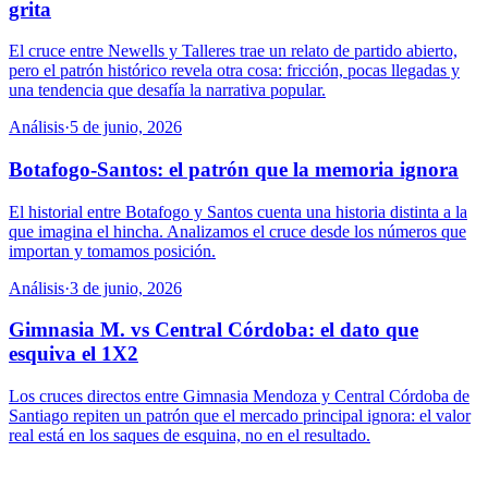
grita
El cruce entre Newells y Talleres trae un relato de partido abierto,
pero el patrón histórico revela otra cosa: fricción, pocas llegadas y
una tendencia que desafía la narrativa popular.
Análisis
·
5 de junio, 2026
Botafogo-Santos: el patrón que la memoria ignora
El historial entre Botafogo y Santos cuenta una historia distinta a la
que imagina el hincha. Analizamos el cruce desde los números que
importan y tomamos posición.
Análisis
·
3 de junio, 2026
Gimnasia M. vs Central Córdoba: el dato que
esquiva el 1X2
Los cruces directos entre Gimnasia Mendoza y Central Córdoba de
Santiago repiten un patrón que el mercado principal ignora: el valor
real está en los saques de esquina, no en el resultado.