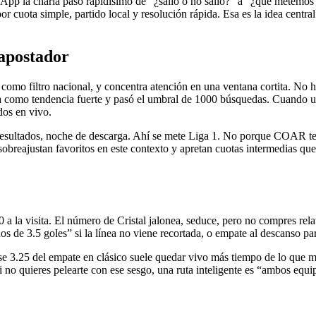
sApp la charla pasó rapidísimo de “¿salió o no salió?” a “¿qué metemos
por cuota simple, partido local y resolución rápida. Esa es la idea cent
apostador
o filtro nacional, y concentra atención en una ventana cortita. No hay
a como tendencia fuerte y pasó el umbral de 1000 búsquedas. Cuando un
dos en vivo.
e resultados, noche de descarga. Ahí se mete Liga 1. No porque COAR ten
obreajustan favoritos en este contexto y apretan cuotas intermedias que 
50 a la visita. El número de Cristal jalonea, seduce, pero no compres rel
 de 3.5 goles” si la línea no viene recortada, o empate al descanso pa
se 3.25 del empate en clásico suele quedar vivo más tiempo de lo que m
no quieres pelearte con ese sesgo, una ruta inteligente es “ambos equi