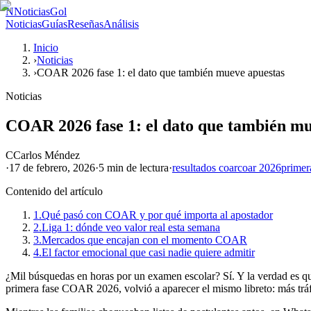
N
NoticiasGol
Noticias
Guías
Reseñas
Análisis
Inicio
›
Noticias
›
COAR 2026 fase 1: el dato que también mueve apuestas
Noticias
COAR 2026 fase 1: el dato que también mu
C
Carlos Méndez
·
17 de febrero, 2026
·
5 min
de lectura
·
resultados coar
coar 2026
primer
Contenido del artículo
1.
Qué pasó con COAR y por qué importa al apostador
2.
Liga 1: dónde veo valor real esta semana
3.
Mercados que encajan con el momento COAR
4.
El factor emocional que casi nadie quiere admitir
¿Mil búsquedas en horas por un examen escolar? Sí. Y la verdad es que 
primera fase COAR 2026, volvió a aparecer el mismo libreto: más tráfi