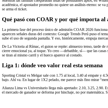
Mientras las familias chequeaban listas de postulantes aptos, en What
académica, el apostador promedio no quiere un análisis eterno: se va 
se arma el ticket.
Qué pasó con COAR y por qué importa al 
La primera fase del proceso único de admisión COAR 2026 funciona com
aparecen señales duras del contexto: Google Trends Perú puso el tem
sube el uso de segunda pantalla. Y eso, históricamente, empuja merca
De La Victoria al Rímac, el guion se repite: almuerzo tenso, tarde d
cierre emocional ya, al toque. Yo creo —debatible, sí— que las casas s
se tiran al mismo carril y el hueco aparece al costado.
Liga 1: dónde veo valor real esta semana
Sporting Cristal vs Melgar sale con 1.75 al local, 3.40 al empate y 4.
bajo. Ahí va. En lugar de 1X2 pelado, me parece más fino mirar “menos
Alianza Lima vs Universitario llega más apretado: 2.10, 3.25, 2.90. E
el mercado de ganador se deforma por hinchaje, no por matemática. Si 