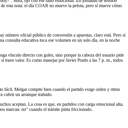
 hoy?”. Mira, ojo con ese salto emocional. En jornadas de tensión
ral de esta nota: el día COAR no mueve la pelota, pero sí mueve cómo
 número oficial público de conversión a apuestas, claro está. Pero sí
a consulta educativa toca ese volumen en un solo día, en la noche
ga vínculo directo con goles, sino porque la cabeza del usuario pide
sí traen valor. Es como manejar por Javier Prado a las 7 p. m., todos
ato fácil. Melgar compite bien cuando el partido exige orden y ritmo
ra cubrir un arranque trabado.
uchos aceptan. La cosa es que, en partidos con carga emocional alta,
pos marcan: no” cuando el trámite pinta friccionado.