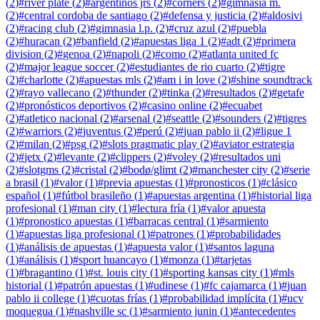
(
2
)
#
river plate
(
2
)
#
argentinos jrs
(
2
)
#
córners
(
2
)
#
gimnasia m.
(
2
)
#
central cordoba de santiago
(
2
)
#
defensa y justicia
(
2
)
#
aldosivi
(
2
)
#
racing club
(
2
)
#
gimnasia l.p.
(
2
)
#
cruz azul
(
2
)
#
puebla
(
2
)
#
huracan
(
2
)
#
banfield
(
2
)
#
apuestas liga 1
(
2
)
#
adt
(
2
)
#
primera
division
(
2
)
#
genoa
(
2
)
#
napoli
(
2
)
#
como
(
2
)
#
atlanta united fc
(
2
)
#
major league soccer
(
2
)
#
estudiantes de rio cuarto
(
2
)
#
tigre
(
2
)
#
charlotte
(
2
)
#
apuestas mls
(
2
)
#
am i in love
(
2
)
#
shine soundtrack
(
2
)
#
rayo vallecano
(
2
)
#
thunder
(
2
)
#
tinka
(
2
)
#
resultados
(
2
)
#
getafe
(
2
)
#
pronósticos deportivos
(
2
)
#
casino online
(
2
)
#
ecuabet
(
2
)
#
atletico nacional
(
2
)
#
arsenal
(
2
)
#
seattle
(
2
)
#
sounders
(
2
)
#
tigres
(
2
)
#
warriors
(
2
)
#
juventus
(
2
)
#
perú
(
2
)
#
juan pablo ii
(
2
)
#
ligue 1
(
2
)
#
milan
(
2
)
#
psg
(
2
)
#
slots pragmatic play
(
2
)
#
aviator estrategia
(
2
)
#
jetx
(
2
)
#
levante
(
2
)
#
clippers
(
2
)
#
voley
(
2
)
#
resultados uni
(
2
)
#
slotgms
(
2
)
#
cristal
(
2
)
#
bodø/glimt
(
2
)
#
manchester city
(
2
)
#
serie
a brasil
(
1
)
#
valor
(
1
)
#
previa apuestas
(
1
)
#
pronosticos
(
1
)
#
clásico
español
(
1
)
#
fútbol brasileño
(
1
)
#
apuestas argentina
(
1
)
#
historial liga
profesional
(
1
)
#
man city
(
1
)
#
lectura fría
(
1
)
#
valor apuesta
(
1
)
#
pronostico apuestas
(
1
)
#
barracas central
(
1
)
#
sarmiento
(
1
)
#
apuestas liga profesional
(
1
)
#
patrones
(
1
)
#
probabilidades
(
1
)
#
análisis de apuestas
(
1
)
#
apuesta valor
(
1
)
#
santos laguna
(
1
)
#
análisis
(
1
)
#
sport huancayo
(
1
)
#
monza
(
1
)
#
tarjetas
(
1
)
#
bragantino
(
1
)
#
st. louis city
(
1
)
#
sporting kansas city
(
1
)
#
mls
historial
(
1
)
#
patrón apuestas
(
1
)
#
udinese
(
1
)
#
fc cajamarca
(
1
)
#
juan
pablo ii college
(
1
)
#
cuotas frías
(
1
)
#
probabilidad implícita
(
1
)
#
ucv
moquegua
(
1
)
#
nashville sc
(
1
)
#
sarmiento junin
(
1
)
#
antecedentes