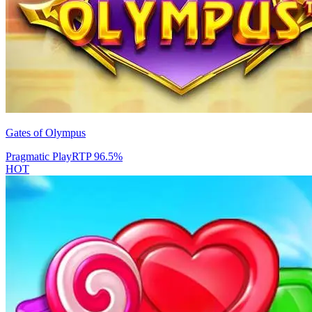
Gates of Olympus
Pragmatic Play
RTP
96.5
%
HOT