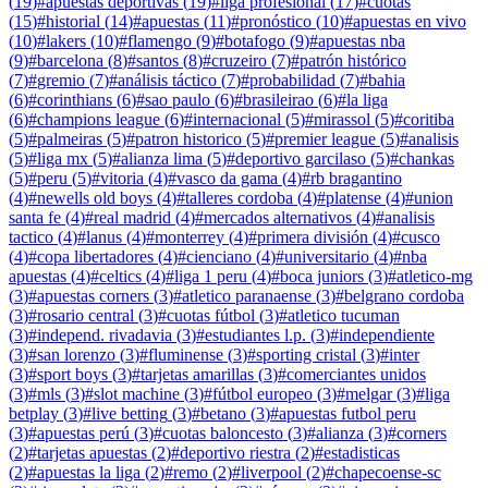
(
19
)
#
apuestas deportivas
(
19
)
#
liga profesional
(
17
)
#
cuotas
(
15
)
#
historial
(
14
)
#
apuestas
(
11
)
#
pronóstico
(
10
)
#
apuestas en vivo
(
10
)
#
lakers
(
10
)
#
flamengo
(
9
)
#
botafogo
(
9
)
#
apuestas nba
(
9
)
#
barcelona
(
8
)
#
santos
(
8
)
#
cruzeiro
(
7
)
#
patrón histórico
(
7
)
#
gremio
(
7
)
#
análisis táctico
(
7
)
#
probabilidad
(
7
)
#
bahia
(
6
)
#
corinthians
(
6
)
#
sao paulo
(
6
)
#
brasileirao
(
6
)
#
la liga
(
6
)
#
champions league
(
6
)
#
internacional
(
5
)
#
mirassol
(
5
)
#
coritiba
(
5
)
#
palmeiras
(
5
)
#
patron historico
(
5
)
#
premier league
(
5
)
#
analisis
(
5
)
#
liga mx
(
5
)
#
alianza lima
(
5
)
#
deportivo garcilaso
(
5
)
#
chankas
(
5
)
#
peru
(
5
)
#
vitoria
(
4
)
#
vasco da gama
(
4
)
#
rb bragantino
(
4
)
#
newells old boys
(
4
)
#
talleres cordoba
(
4
)
#
platense
(
4
)
#
union
santa fe
(
4
)
#
real madrid
(
4
)
#
mercados alternativos
(
4
)
#
analisis
tactico
(
4
)
#
lanus
(
4
)
#
monterrey
(
4
)
#
primera división
(
4
)
#
cusco
(
4
)
#
copa libertadores
(
4
)
#
cienciano
(
4
)
#
universitario
(
4
)
#
nba
apuestas
(
4
)
#
celtics
(
4
)
#
liga 1 peru
(
4
)
#
boca juniors
(
3
)
#
atletico-mg
(
3
)
#
apuestas corners
(
3
)
#
atletico paranaense
(
3
)
#
belgrano cordoba
(
3
)
#
rosario central
(
3
)
#
cuotas fútbol
(
3
)
#
atletico tucuman
(
3
)
#
independ. rivadavia
(
3
)
#
estudiantes l.p.
(
3
)
#
independiente
(
3
)
#
san lorenzo
(
3
)
#
fluminense
(
3
)
#
sporting cristal
(
3
)
#
inter
(
3
)
#
sport boys
(
3
)
#
tarjetas amarillas
(
3
)
#
comerciantes unidos
(
3
)
#
mls
(
3
)
#
slot machine
(
3
)
#
fútbol europeo
(
3
)
#
melgar
(
3
)
#
liga
betplay
(
3
)
#
live betting
(
3
)
#
betano
(
3
)
#
apuestas futbol peru
(
3
)
#
apuestas perú
(
3
)
#
cuotas baloncesto
(
3
)
#
alianza
(
3
)
#
corners
(
2
)
#
tarjetas apuestas
(
2
)
#
deportivo riestra
(
2
)
#
estadisticas
(
2
)
#
apuestas la liga
(
2
)
#
remo
(
2
)
#
liverpool
(
2
)
#
chapecoense-sc