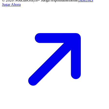
©
2026
NoticiasGol
|
18+ Juega responsablemente
|
SlotGMS
Jugar Ahora