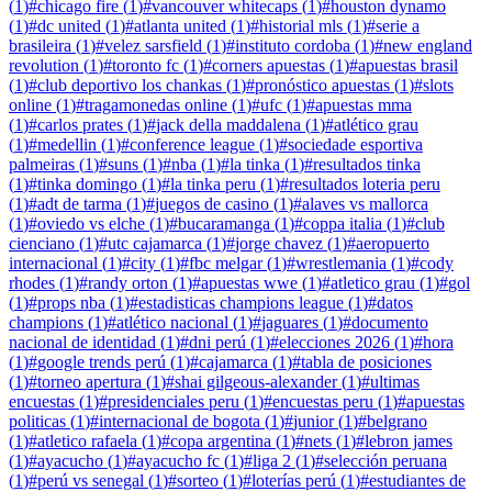
(
1
)
#
chicago fire
(
1
)
#
vancouver whitecaps
(
1
)
#
houston dynamo
(
1
)
#
dc united
(
1
)
#
atlanta united
(
1
)
#
historial mls
(
1
)
#
serie a
brasileira
(
1
)
#
velez sarsfield
(
1
)
#
instituto cordoba
(
1
)
#
new england
revolution
(
1
)
#
toronto fc
(
1
)
#
corners apuestas
(
1
)
#
apuestas brasil
(
1
)
#
club deportivo los chankas
(
1
)
#
pronóstico apuestas
(
1
)
#
slots
online
(
1
)
#
tragamonedas online
(
1
)
#
ufc
(
1
)
#
apuestas mma
(
1
)
#
carlos prates
(
1
)
#
jack della maddalena
(
1
)
#
atlético grau
(
1
)
#
medellin
(
1
)
#
conference league
(
1
)
#
sociedade esportiva
palmeiras
(
1
)
#
suns
(
1
)
#
nba
(
1
)
#
la tinka
(
1
)
#
resultados tinka
(
1
)
#
tinka domingo
(
1
)
#
la tinka peru
(
1
)
#
resultados loteria peru
(
1
)
#
adt de tarma
(
1
)
#
juegos de casino
(
1
)
#
alaves vs mallorca
(
1
)
#
oviedo vs elche
(
1
)
#
bucaramanga
(
1
)
#
coppa italia
(
1
)
#
club
cienciano
(
1
)
#
utc cajamarca
(
1
)
#
jorge chavez
(
1
)
#
aeropuerto
internacional
(
1
)
#
city
(
1
)
#
fbc melgar
(
1
)
#
wrestlemania
(
1
)
#
cody
rhodes
(
1
)
#
randy orton
(
1
)
#
apuestas wwe
(
1
)
#
atletico grau
(
1
)
#
gol
(
1
)
#
props nba
(
1
)
#
estadisticas champions league
(
1
)
#
datos
champions
(
1
)
#
atlético nacional
(
1
)
#
jaguares
(
1
)
#
documento
nacional de identidad
(
1
)
#
dni perú
(
1
)
#
elecciones 2026
(
1
)
#
hora
(
1
)
#
google trends perú
(
1
)
#
cajamarca
(
1
)
#
tabla de posiciones
(
1
)
#
torneo apertura
(
1
)
#
shai gilgeous-alexander
(
1
)
#
ultimas
encuestas
(
1
)
#
presidenciales peru
(
1
)
#
encuestas peru
(
1
)
#
apuestas
politicas
(
1
)
#
internacional de bogota
(
1
)
#
junior
(
1
)
#
belgrano
(
1
)
#
atletico rafaela
(
1
)
#
copa argentina
(
1
)
#
nets
(
1
)
#
lebron james
(
1
)
#
ayacucho
(
1
)
#
ayacucho fc
(
1
)
#
liga 2
(
1
)
#
selección peruana
(
1
)
#
perú vs senegal
(
1
)
#
sorteo
(
1
)
#
loterías perú
(
1
)
#
estudiantes de