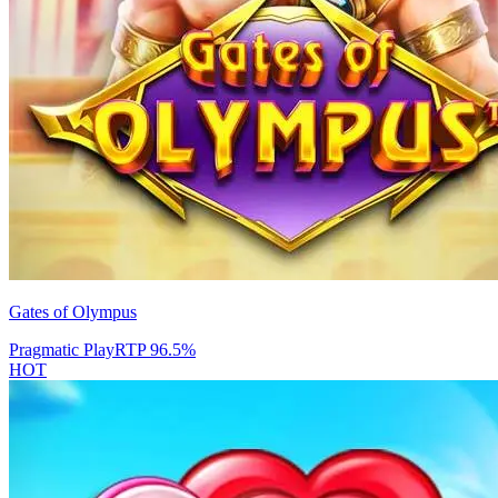
Gates of Olympus
Pragmatic Play
RTP
96.5
%
HOT