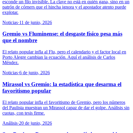
esconde un filo invisible. La clave no está en quién gana, sino en un
patrón de córners que el hincha ignora y el apostador atento puede
explotar.
Noticias
·
11 de junio, 2026
Gremio vs Fluminense: el desgaste físico pesa más
que el nombre
El relato popular infla al Flu, pero el calendario y el factor local en
Porto Alegre cambian la ecuación. Aquí el análisis de Carlos
Méndez.
Noticias
·
6 de junio, 2026
Mirassol vs Gremio: la estadística que desarma el
favoritismo popular
El relato popular infla el favoritismo de Gremio, pero los números
del Paulista muestran un Mirassol capaz de dar el golpe. Análisis sin
cuotas, con tesis firme.
Análisis
·
20 de junio, 2026