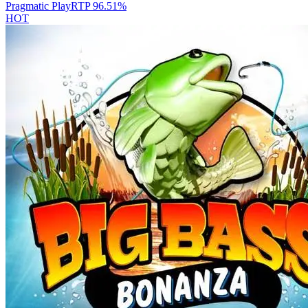
Pragmatic Play
RTP
96.51
%
HOT