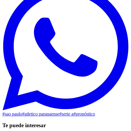
#
sao paulo
#
atletico paranaense
#
serie a
#
pronóstico
Te puede interesar