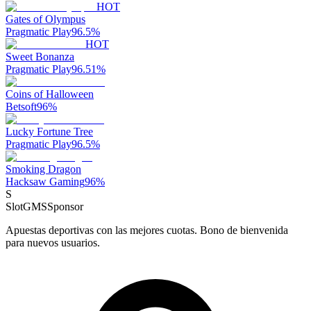
HOT
Gates of Olympus
Pragmatic Play
96.5
%
HOT
Sweet Bonanza
Pragmatic Play
96.51
%
Coins of Halloween
Betsoft
96
%
Lucky Fortune Tree
Pragmatic Play
96.5
%
Smoking Dragon
Hacksaw Gaming
96
%
S
SlotGMS
Sponsor
Apuestas deportivas con las mejores cuotas. Bono de bienvenida
para nuevos usuarios.