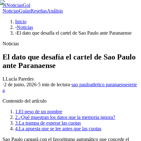
N
NoticiasGol
Noticias
Guías
Reseñas
Análisis
Inicio
›
Noticias
›
El dato que desafía el cartel de Sao Paulo ante Paranaense
Noticias
El dato que desafía el cartel de Sao Paulo
ante Paranaense
L
Lucía Paredes
·
2 de junio, 2026
·
5 min
de lectura
·
sao paulo
atletico paranaense
serie
a
Contenido del artículo
1.
El peso de un nombre
2.
¿Qué muestran los datos que la memoria ignora?
3.
La trampa de esperar las cuotas
4.
La apuesta que se lee antes que las cuotas
Sao Paulo cargará con el favoritismo automático que concede el