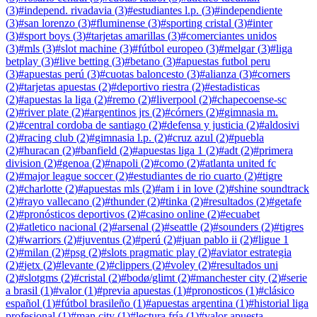
(
3
)
#
independ. rivadavia
(
3
)
#
estudiantes l.p.
(
3
)
#
independiente
(
3
)
#
san lorenzo
(
3
)
#
fluminense
(
3
)
#
sporting cristal
(
3
)
#
inter
(
3
)
#
sport boys
(
3
)
#
tarjetas amarillas
(
3
)
#
comerciantes unidos
(
3
)
#
mls
(
3
)
#
slot machine
(
3
)
#
fútbol europeo
(
3
)
#
melgar
(
3
)
#
liga
betplay
(
3
)
#
live betting
(
3
)
#
betano
(
3
)
#
apuestas futbol peru
(
3
)
#
apuestas perú
(
3
)
#
cuotas baloncesto
(
3
)
#
alianza
(
3
)
#
corners
(
2
)
#
tarjetas apuestas
(
2
)
#
deportivo riestra
(
2
)
#
estadisticas
(
2
)
#
apuestas la liga
(
2
)
#
remo
(
2
)
#
liverpool
(
2
)
#
chapecoense-sc
(
2
)
#
river plate
(
2
)
#
argentinos jrs
(
2
)
#
córners
(
2
)
#
gimnasia m.
(
2
)
#
central cordoba de santiago
(
2
)
#
defensa y justicia
(
2
)
#
aldosivi
(
2
)
#
racing club
(
2
)
#
gimnasia l.p.
(
2
)
#
cruz azul
(
2
)
#
puebla
(
2
)
#
huracan
(
2
)
#
banfield
(
2
)
#
apuestas liga 1
(
2
)
#
adt
(
2
)
#
primera
division
(
2
)
#
genoa
(
2
)
#
napoli
(
2
)
#
como
(
2
)
#
atlanta united fc
(
2
)
#
major league soccer
(
2
)
#
estudiantes de rio cuarto
(
2
)
#
tigre
(
2
)
#
charlotte
(
2
)
#
apuestas mls
(
2
)
#
am i in love
(
2
)
#
shine soundtrack
(
2
)
#
rayo vallecano
(
2
)
#
thunder
(
2
)
#
tinka
(
2
)
#
resultados
(
2
)
#
getafe
(
2
)
#
pronósticos deportivos
(
2
)
#
casino online
(
2
)
#
ecuabet
(
2
)
#
atletico nacional
(
2
)
#
arsenal
(
2
)
#
seattle
(
2
)
#
sounders
(
2
)
#
tigres
(
2
)
#
warriors
(
2
)
#
juventus
(
2
)
#
perú
(
2
)
#
juan pablo ii
(
2
)
#
ligue 1
(
2
)
#
milan
(
2
)
#
psg
(
2
)
#
slots pragmatic play
(
2
)
#
aviator estrategia
(
2
)
#
jetx
(
2
)
#
levante
(
2
)
#
clippers
(
2
)
#
voley
(
2
)
#
resultados uni
(
2
)
#
slotgms
(
2
)
#
cristal
(
2
)
#
bodø/glimt
(
2
)
#
manchester city
(
2
)
#
serie
a brasil
(
1
)
#
valor
(
1
)
#
previa apuestas
(
1
)
#
pronosticos
(
1
)
#
clásico
español
(
1
)
#
fútbol brasileño
(
1
)
#
apuestas argentina
(
1
)
#
historial liga
profesional
(
1
)
#
man city
(
1
)
#
lectura fría
(
1
)
#
valor apuesta