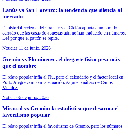
Lanús vs San Lorenzo: la tendencia que silencia al
mercado
El historial reciente del Granate y el Ciclón apunta a un partido
cerrado que las casas de apuestas aún no han traducido en números.
Leé por qué el patrón se repite.
Noticias
·
11 de junio, 2026
Gremio vs Fluminense: el desgaste físico pesa más
que el nombre
El relato popular infla al Flu, pero el calendario y el factor local en
Porto Alegre cambian la ecuación. Aquí el análisis de Carlos
Méndez.
Noticias
·
6 de junio, 2026
Mirassol vs Gremio: la estadística que desarma el
favoritismo popular
El relato popular infla el favoritismo de Gremio, pero los números