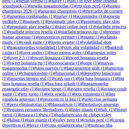
peru
(
1
)
#
hellas verona
(
1
)
#
havre
(
1
)
#
am i in love shine original
soundtrack
(
1
)
#
reseña tragamonedas
(
1
)
#
rtp slots perú
(
1
)
#
sorteo
champions 2026
(
1
)
#
apuestas champions
(
1
)
#
mercados de corners
(
1
)
#
apuestas combinadas
(
1
)
#
parlay
(
1
)
#
acumulador
(
1
)
#
apuesta
multiple
(
1
)
#
nuggets
(
1
)
#
pragmatic play
(
1
)
#
pragmatic play slots
(
1
)
#
pragmatic play reseña
(
1
)
#
slots online perú
(
1
)
#
starlight princess
(
1
)
#
starlight princess reseña
(
1
)
#
starlight princess rtp
(
1
)
#
premier
league apuestas
(
1
)
#
pronosticos premier
(
1
)
#
magic
(
1
)
#
orlando
magic
(
1
)
#
crash game
(
1
)
#
juego aviator
(
1
)
#
volatilidad slots
(
1
)
#
tragamonedas volatilidad
(
1
)
#
slots alta volatilidad
(
1
)
#
bankroll
casino
(
1
)
#
over under
(
1
)
#
mas menos goles
(
1
)
#
apuestas goles
(
1
)
#
over 2.5
(
1
)
#
sweet bonanza
(
1
)
#
sweet bonanza reseña
(
1
)
#
sweet bonanza rtp
(
1
)
#
convocatoria
(
1
)
#
onpe
(
1
)
#
nuevas
tragamonedas
(
1
)
#
slots nuevos
(
1
)
#
lanzamientos slots
(
1
)
#
apuestas
online
(
1
)
#
championship
(
1
)
#
binacional
(
1
)
#
deportivo binacional
(
1
)
#
apuestas tiempo real
(
1
)
#
cash out
(
1
)
#
big bass bonanza
(
1
)
#
big
bass bonanza reseña
(
1
)
#
big bass splash
(
1
)
#
tragamonedas
pragmatic play
(
1
)
#
aviator juego
(
1
)
#
aviator reseña
(
1
)
#
aviator crash
game
(
1
)
#
jetx juego
(
1
)
#
jetx reseña
(
1
)
#
jetx estrategia
(
1
)
#
liga
española apuestas
(
1
)
#
pronosticos la liga
(
1
)
#
seleccion peruana
(
1
)
#
peru eliminatorias
(
1
)
#
blanquirroja
(
1
)
#
libertadores apuestas
(
1
)
#
equipos peruanos libertadores
(
1
)
#
inter miami
(
1
)
#
lafc
(
1
)
#
lionel
messi
(
1
)
#
osasco
(
1
)
#
sesi
(
1
)
#
sudamericano de clubes voley
(
1
)
#
laliga
(
1
)
#
san martin
(
1
)
#
voley peru
(
1
)
#
cuotas perú
(
1
)
#
cuotas
deportivas
(
1
)
#
lecce
(
1
)
#
copa sudamericana
(
1
)
#
noticias nba