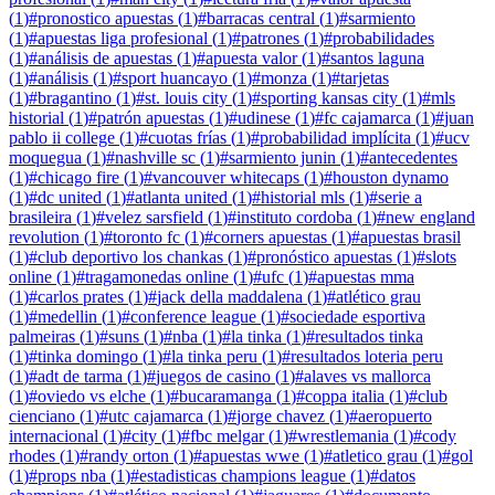
(
1
)
#
pronostico apuestas
(
1
)
#
barracas central
(
1
)
#
sarmiento
(
1
)
#
apuestas liga profesional
(
1
)
#
patrones
(
1
)
#
probabilidades
(
1
)
#
análisis de apuestas
(
1
)
#
apuesta valor
(
1
)
#
santos laguna
(
1
)
#
análisis
(
1
)
#
sport huancayo
(
1
)
#
monza
(
1
)
#
tarjetas
(
1
)
#
bragantino
(
1
)
#
st. louis city
(
1
)
#
sporting kansas city
(
1
)
#
mls
historial
(
1
)
#
patrón apuestas
(
1
)
#
udinese
(
1
)
#
fc cajamarca
(
1
)
#
juan
pablo ii college
(
1
)
#
cuotas frías
(
1
)
#
probabilidad implícita
(
1
)
#
ucv
moquegua
(
1
)
#
nashville sc
(
1
)
#
sarmiento junin
(
1
)
#
antecedentes
(
1
)
#
chicago fire
(
1
)
#
vancouver whitecaps
(
1
)
#
houston dynamo
(
1
)
#
dc united
(
1
)
#
atlanta united
(
1
)
#
historial mls
(
1
)
#
serie a
brasileira
(
1
)
#
velez sarsfield
(
1
)
#
instituto cordoba
(
1
)
#
new england
revolution
(
1
)
#
toronto fc
(
1
)
#
corners apuestas
(
1
)
#
apuestas brasil
(
1
)
#
club deportivo los chankas
(
1
)
#
pronóstico apuestas
(
1
)
#
slots
online
(
1
)
#
tragamonedas online
(
1
)
#
ufc
(
1
)
#
apuestas mma
(
1
)
#
carlos prates
(
1
)
#
jack della maddalena
(
1
)
#
atlético grau
(
1
)
#
medellin
(
1
)
#
conference league
(
1
)
#
sociedade esportiva
palmeiras
(
1
)
#
suns
(
1
)
#
nba
(
1
)
#
la tinka
(
1
)
#
resultados tinka
(
1
)
#
tinka domingo
(
1
)
#
la tinka peru
(
1
)
#
resultados loteria peru
(
1
)
#
adt de tarma
(
1
)
#
juegos de casino
(
1
)
#
alaves vs mallorca
(
1
)
#
oviedo vs elche
(
1
)
#
bucaramanga
(
1
)
#
coppa italia
(
1
)
#
club
cienciano
(
1
)
#
utc cajamarca
(
1
)
#
jorge chavez
(
1
)
#
aeropuerto
internacional
(
1
)
#
city
(
1
)
#
fbc melgar
(
1
)
#
wrestlemania
(
1
)
#
cody
rhodes
(
1
)
#
randy orton
(
1
)
#
apuestas wwe
(
1
)
#
atletico grau
(
1
)
#
gol
(
1
)
#
props nba
(
1
)
#
estadisticas champions league
(
1
)
#
datos