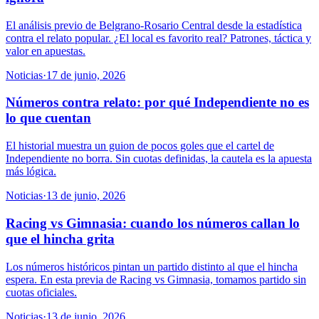
El análisis previo de Belgrano-Rosario Central desde la estadística
contra el relato popular. ¿El local es favorito real? Patrones, táctica y
valor en apuestas.
Noticias
·
17 de junio, 2026
Números contra relato: por qué Independiente no es
lo que cuentan
El historial muestra un guion de pocos goles que el cartel de
Independiente no borra. Sin cuotas definidas, la cautela es la apuesta
más lógica.
Noticias
·
13 de junio, 2026
Racing vs Gimnasia: cuando los números callan lo
que el hincha grita
Los números históricos pintan un partido distinto al que el hincha
espera. En esta previa de Racing vs Gimnasia, tomamos partido sin
cuotas oficiales.
Noticias
·
13 de junio, 2026