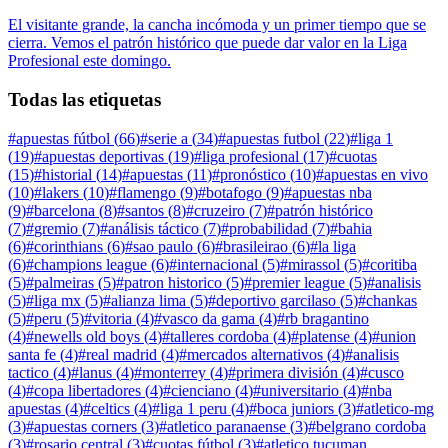
El visitante grande, la cancha incómoda y un primer tiempo que se
cierra. Vemos el patrón histórico que puede dar valor en la Liga
Profesional este domingo.
Todas las etiquetas
#
apuestas fútbol
(
66
)
#
serie a
(
34
)
#
apuestas futbol
(
22
)
#
liga 1
(
19
)
#
apuestas deportivas
(
19
)
#
liga profesional
(
17
)
#
cuotas
(
15
)
#
historial
(
14
)
#
apuestas
(
11
)
#
pronóstico
(
10
)
#
apuestas en vivo
(
10
)
#
lakers
(
10
)
#
flamengo
(
9
)
#
botafogo
(
9
)
#
apuestas nba
(
9
)
#
barcelona
(
8
)
#
santos
(
8
)
#
cruzeiro
(
7
)
#
patrón histórico
(
7
)
#
gremio
(
7
)
#
análisis táctico
(
7
)
#
probabilidad
(
7
)
#
bahia
(
6
)
#
corinthians
(
6
)
#
sao paulo
(
6
)
#
brasileirao
(
6
)
#
la liga
(
6
)
#
champions league
(
6
)
#
internacional
(
5
)
#
mirassol
(
5
)
#
coritiba
(
5
)
#
palmeiras
(
5
)
#
patron historico
(
5
)
#
premier league
(
5
)
#
analisis
(
5
)
#
liga mx
(
5
)
#
alianza lima
(
5
)
#
deportivo garcilaso
(
5
)
#
chankas
(
5
)
#
peru
(
5
)
#
vitoria
(
4
)
#
vasco da gama
(
4
)
#
rb bragantino
(
4
)
#
newells old boys
(
4
)
#
talleres cordoba
(
4
)
#
platense
(
4
)
#
union
santa fe
(
4
)
#
real madrid
(
4
)
#
mercados alternativos
(
4
)
#
analisis
tactico
(
4
)
#
lanus
(
4
)
#
monterrey
(
4
)
#
primera división
(
4
)
#
cusco
(
4
)
#
copa libertadores
(
4
)
#
cienciano
(
4
)
#
universitario
(
4
)
#
nba
apuestas
(
4
)
#
celtics
(
4
)
#
liga 1 peru
(
4
)
#
boca juniors
(
3
)
#
atletico-mg
(
3
)
#
apuestas corners
(
3
)
#
atletico paranaense
(
3
)
#
belgrano cordoba
(
3
)
#
rosario central
(
3
)
#
cuotas fútbol
(
3
)
#
atletico tucuman