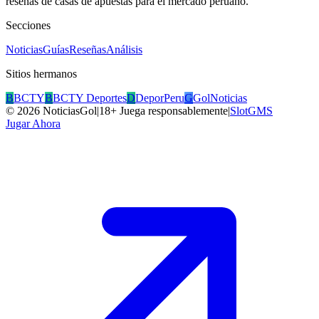
reseñas de casas de apuestas para el mercado peruano.
Secciones
Noticias
Guías
Reseñas
Análisis
Sitios hermanos
B
BCTY
B
BCTY Deportes
D
DeporPeru
G
GolNoticias
©
2026
NoticiasGol
|
18+ Juega responsablemente
|
SlotGMS
Jugar Ahora