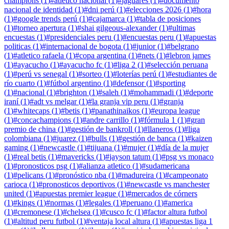
champions
(
1
)
#
atlético nacional
(
1
)
#
jaguares
(
1
)
#
documento
nacional de identidad
(
1
)
#
dni perú
(
1
)
#
elecciones 2026
(
1
)
#
hora
(
1
)
#
google trends perú
(
1
)
#
cajamarca
(
1
)
#
tabla de posiciones
(
1
)
#
torneo apertura
(
1
)
#
shai gilgeous-alexander
(
1
)
#
ultimas
encuestas
(
1
)
#
presidenciales peru
(
1
)
#
encuestas peru
(
1
)
#
apuestas
politicas
(
1
)
#
internacional de bogota
(
1
)
#
junior
(
1
)
#
belgrano
(
1
)
#
atletico rafaela
(
1
)
#
copa argentina
(
1
)
#
nets
(
1
)
#
lebron james
(
1
)
#
ayacucho
(
1
)
#
ayacucho fc
(
1
)
#
liga 2
(
1
)
#
selección peruana
(
1
)
#
perú vs senegal
(
1
)
#
sorteo
(
1
)
#
loterías perú
(
1
)
#
estudiantes de
río cuarto
(
1
)
#
fútbol argentino
(
1
)
#
defensor
(
1
)
#
sporting
(
1
)
#
nacional
(
1
)
#
brighton
(
1
)
#
saleh
(
1
)
#
mohammadi
(
1
)
#
deporte
iraní
(
1
)
#
adt vs melgar
(
1
)
#
la granja vip peru
(
1
)
#
granja
(
1
)
#
whitecaps
(
1
)
#
betis
(
1
)
#
panathinaikos
(
1
)
#
europa league
(
1
)
#
concachampions
(
1
)
#
andre carrillo
(
1
)
#
fórmula 1
(
1
)
#
gran
premio de china
(
1
)
#
gestión de bankroll
(
1
)
#
llaneros
(
1
)
#
liga
colombiana
(
1
)
#
juarez
(
1
)
#
bulls
(
1
)
#
gestión de banca
(
1
)
#
kaizen
gaming
(
1
)
#
newcastle
(
1
)
#
tijuana
(
1
)
#
mujer
(
1
)
#
día de la mujer
(
1
)
#
real betis
(
1
)
#
mavericks
(
1
)
#
jayson tatum
(
1
)
#
psg vs monaco
(
1
)
#
pronosticos psg
(
1
)
#
alianza atletico
(
1
)
#
sudamericana
(
1
)
#
pelicans
(
1
)
#
pronóstico nba
(
1
)
#
madureira
(
1
)
#
campeonato
carioca
(
1
)
#
pronosticos deportivos
(
1
)
#
newcastle vs manchester
united
(
1
)
#
apuestas premier league
(
1
)
#
mercados de córners
(
1
)
#
kings
(
1
)
#
normas
(
1
)
#
legales
(
1
)
#
peruano
(
1
)
#
america
(
1
)
#
cremonese
(
1
)
#
chelsea
(
1
)
#
cusco fc
(
1
)
#
factor altura futbol
(
1
)
#
altitud peru futbol
(
1
)
#
ventaja local altura
(
1
)
#
apuestas liga 1