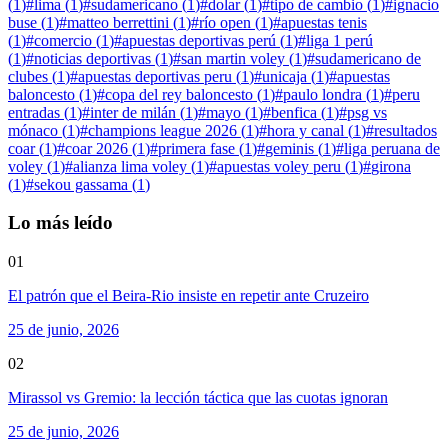
(
1
)
#
lima
(
1
)
#
sudamericano
(
1
)
#
dolar
(
1
)
#
tipo de cambio
(
1
)
#
ignacio
buse
(
1
)
#
matteo berrettini
(
1
)
#
río open
(
1
)
#
apuestas tenis
(
1
)
#
comercio
(
1
)
#
apuestas deportivas perú
(
1
)
#
liga 1 perú
(
1
)
#
noticias deportivas
(
1
)
#
san martin voley
(
1
)
#
sudamericano de
clubes
(
1
)
#
apuestas deportivas peru
(
1
)
#
unicaja
(
1
)
#
apuestas
baloncesto
(
1
)
#
copa del rey baloncesto
(
1
)
#
paulo londra
(
1
)
#
peru
entradas
(
1
)
#
inter de milán
(
1
)
#
mayo
(
1
)
#
benfica
(
1
)
#
psg vs
mónaco
(
1
)
#
champions league 2026
(
1
)
#
hora y canal
(
1
)
#
resultados
coar
(
1
)
#
coar 2026
(
1
)
#
primera fase
(
1
)
#
geminis
(
1
)
#
liga peruana de
voley
(
1
)
#
alianza lima voley
(
1
)
#
apuestas voley peru
(
1
)
#
girona
(
1
)
#
sekou gassama
(
1
)
Lo más leído
01
El patrón que el Beira-Rio insiste en repetir ante Cruzeiro
25 de junio, 2026
02
Mirassol vs Gremio: la lección táctica que las cuotas ignoran
25 de junio, 2026