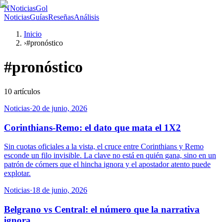
N
NoticiasGol
Noticias
Guías
Reseñas
Análisis
Inicio
›
#pronóstico
#
pronóstico
10
artículos
Noticias
·
20 de junio, 2026
Corinthians-Remo: el dato que mata el 1X2
Sin cuotas oficiales a la vista, el cruce entre Corinthians y Remo
esconde un filo invisible. La clave no está en quién gana, sino en un
patrón de córners que el hincha ignora y el apostador atento puede
explotar.
Noticias
·
18 de junio, 2026
Belgrano vs Central: el número que la narrativa
ignora