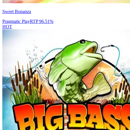
Sweet Bonanza
Pragmatic Play
RTP
96.51
%
HOT