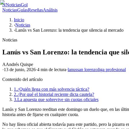
N
NoticiasGol
Noticias
Guías
Reseñas
Análisis
Inicio
›
Noticias
›
Lanús vs San Lorenzo: la tendencia que silencia al mercado
Noticias
Lanús vs San Lorenzo: la tendencia que si
A
Andrés Quispe
·
13 de junio, 2026
·
4 min
de lectura
·
lanus
san lorenzo
liga profesional
Contenido del artículo
1.
¿Quién llega con más solvencia táctica?
2.
¿Por qué el historial reciente dicta cautela?
3.
La apuesta que sobrevive sin cuotas oficiales
Lanús y San Lorenzo reeditan este domingo un duelo que, en las últim
historia antes de fijarse en cualquier cuota.
No hay línea oficial abierta todavía para este partido, pero la pizarra