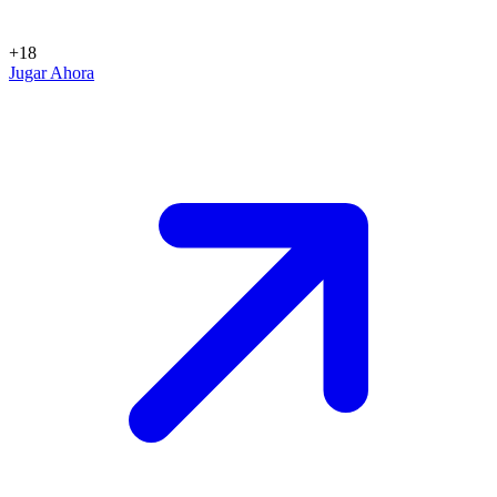
+18
Jugar Ahora