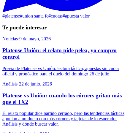
#
platense
#
union santa fe
#
cuotas
#
apuesta valor
Te puede interesar
Noticias
·
9 de mayo, 2026
Platense-Unión: el relato pide pelea, yo compro
control
Previa de Platense vs Unión: lectura táctica, apuestas sin cuota
oficial y pronóstico para el duelo del domingo 26 de julio.
Análisis
·
22 de junio, 2026
Platense vs Unión: cuando los córners gritan más
que el 1X2
El relato popular dice partido cerrado, pero las tendencias tácticas
apuntan a un duelo con más córners y tarjetas de lo esperado.
Análisis y dónde buscar valor.