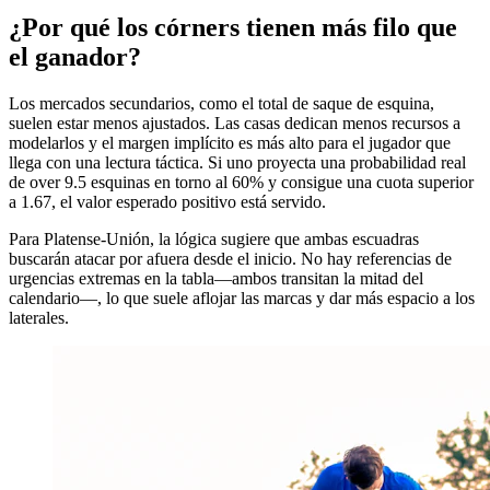
¿Por qué los córners tienen más filo que
el ganador?
Los mercados secundarios, como el total de saque de esquina,
suelen estar menos ajustados. Las casas dedican menos recursos a
modelarlos y el margen implícito es más alto para el jugador que
llega con una lectura táctica. Si uno proyecta una probabilidad real
de over 9.5 esquinas en torno al 60% y consigue una cuota superior
a 1.67, el valor esperado positivo está servido.
Para Platense-Unión, la lógica sugiere que ambas escuadras
buscarán atacar por afuera desde el inicio. No hay referencias de
urgencias extremas en la tabla—ambos transitan la mitad del
calendario—, lo que suele aflojar las marcas y dar más espacio a los
laterales.