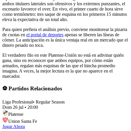
ambos titulares laterales son ofensivos y los extremos punzantes, el
escenario favorece el over. En vivo, el primer cuarto de hora sirve
como termómetro: tres saque de esquina en los primeros 15 minutos
eleva la expectativa de un total alto.
Para quien prefiera el análisis previo, conviene monitorear la pizarra
de cuotas en
el portal de deportes
apenas se liberen las líneas de
córner. La anticipación es la única ventaja real en un mercado que el
dinero pesado no toca.
El verdadero filo en este Platense-Unión no está en adivinar quién
gana, sino en reconocer que ambos equipos, por cómo están
armados, regalan más esquinas de las que el hincha promedio
imagina. A veces, la mejor lectura es la que no aparece en el
marcador.
⚽ Partidos Relacionados
Liga Profesional
•
Regular Season
Dom 26 jul
•
20:00
Platense
Union Santa Fe
Jugar Ahora