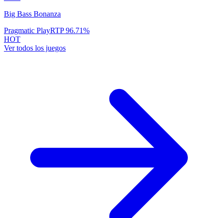
Big Bass Bonanza
Pragmatic Play
RTP
96.71
%
HOT
Ver todos los juegos