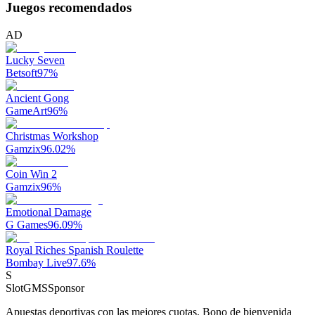
Juegos recomendados
AD
Lucky Seven
Betsoft
97
%
Ancient Gong
GameArt
96
%
Christmas Workshop
Gamzix
96.02
%
Coin Win 2
Gamzix
96
%
Emotional Damage
G Games
96.09
%
Royal Riches Spanish Roulette
Bombay Live
97.6
%
S
SlotGMS
Sponsor
Apuestas deportivas con las mejores cuotas. Bono de bienvenida