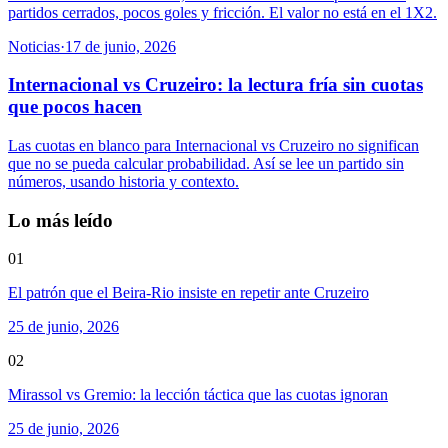
partidos cerrados, pocos goles y fricción. El valor no está en el 1X2.
Noticias
·
17 de junio, 2026
Internacional vs Cruzeiro: la lectura fría sin cuotas
que pocos hacen
Las cuotas en blanco para Internacional vs Cruzeiro no significan
que no se pueda calcular probabilidad. Así se lee un partido sin
números, usando historia y contexto.
Lo más leído
01
El patrón que el Beira-Rio insiste en repetir ante Cruzeiro
25 de junio, 2026
02
Mirassol vs Gremio: la lección táctica que las cuotas ignoran
25 de junio, 2026