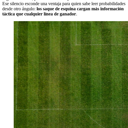
Ese silencio esconde una ventaja para quien sabe leer probabilidades
desde otro ángulo:
los saque de esquina cargan más información
táctica que cualquier línea de ganador
.