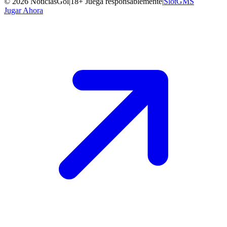
©
2026
NoticiasGol
|
18+ Juega responsablemente
|
SlotGMS
Jugar Ahora