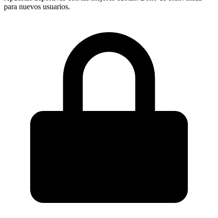
para nuevos usuarios.