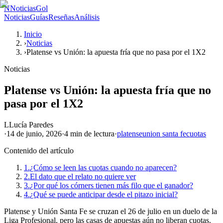
N
NoticiasGol
Noticias
Guías
Reseñas
Análisis
Inicio
›
Noticias
›
Platense vs Unión: la apuesta fría que no pasa por el 1X2
Noticias
Platense vs Unión: la apuesta fría que no
pasa por el 1X2
L
Lucía Paredes
·
14 de junio, 2026
·
4 min
de lectura
·
platense
union santa fe
cuotas
Contenido del artículo
1.
¿Cómo se leen las cuotas cuando no aparecen?
2.
El dato que el relato no quiere ver
3.
¿Por qué los córners tienen más filo que el ganador?
4.
¿Qué se puede anticipar desde el pitazo inicial?
Platense y Unión Santa Fe se cruzan el 26 de julio en un duelo de la
Liga Profesional, pero las casas de apuestas aún no liberan cuotas.