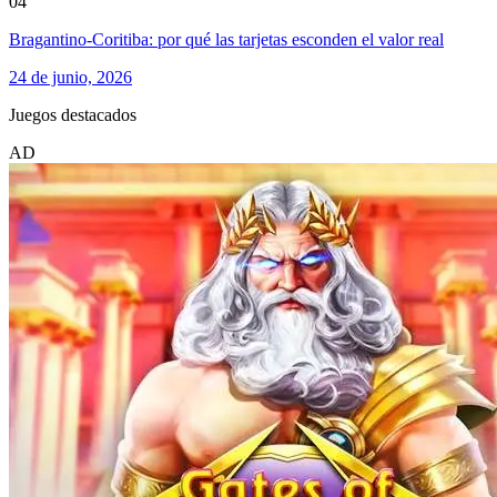
04
Bragantino-Coritiba: por qué las tarjetas esconden el valor real
24 de junio, 2026
Juegos destacados
AD