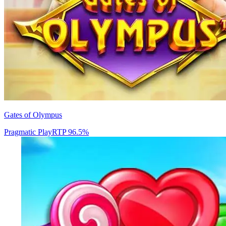
Gates of Olympus
Pragmatic Play
RTP
96.5
%