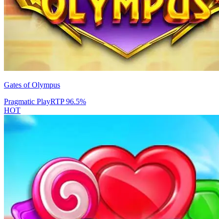
Gates of Olympus
Pragmatic Play
RTP
96.5
%
HOT