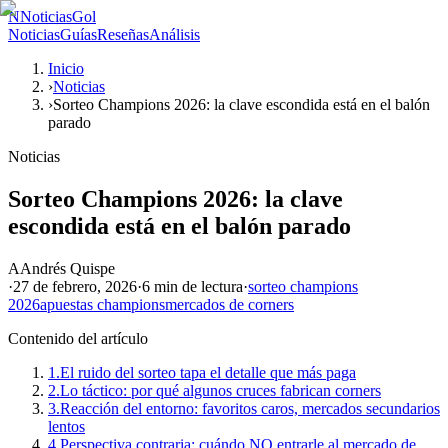
N
NoticiasGol
Noticias
Guías
Reseñas
Análisis
Inicio
›
Noticias
›
Sorteo Champions 2026: la clave escondida está en el balón
parado
Noticias
Sorteo Champions 2026: la clave
escondida está en el balón parado
A
Andrés Quispe
·
27 de febrero, 2026
·
6 min
de lectura
·
sorteo champions
2026
apuestas champions
mercados de corners
Contenido del artículo
1.
El ruido del sorteo tapa el detalle que más paga
2.
Lo táctico: por qué algunos cruces fabrican corners
3.
Reacción del entorno: favoritos caros, mercados secundarios
lentos
4.
Perspectiva contraria: cuándo NO entrarle al mercado de