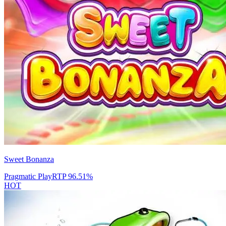
Sweet Bonanza
Pragmatic Play
RTP
96.51
%
HOT