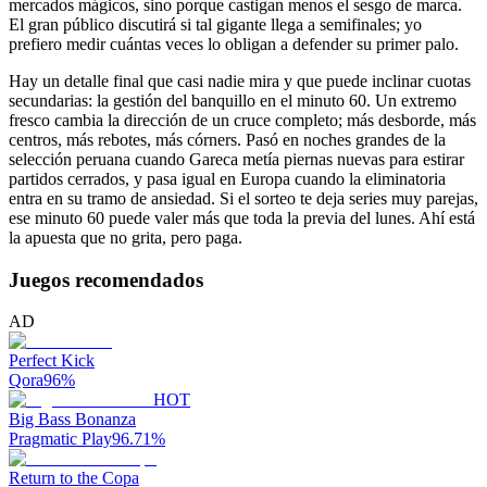
mercados mágicos, sino porque castigan menos el sesgo de marca.
El gran público discutirá si tal gigante llega a semifinales; yo
prefiero medir cuántas veces lo obligan a defender su primer palo.
Hay un detalle final que casi nadie mira y que puede inclinar cuotas
secundarias: la gestión del banquillo en el minuto 60. Un extremo
fresco cambia la dirección de un cruce completo; más desborde, más
centros, más rebotes, más córners. Pasó en noches grandes de la
selección peruana cuando Gareca metía piernas nuevas para estirar
partidos cerrados, y pasa igual en Europa cuando la eliminatoria
entra en su tramo de ansiedad. Si el sorteo te deja series muy parejas,
ese minuto 60 puede valer más que toda la previa del lunes. Ahí está
la apuesta que no grita, pero paga.
Juegos recomendados
AD
Perfect Kick
Qora
96
%
HOT
Big Bass Bonanza
Pragmatic Play
96.71
%
Return to the Copa