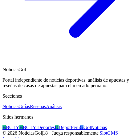
NoticiasGol
Portal independiente de noticias deportivas, análisis de apuestas y
reseñas de casas de apuestas para el mercado peruano.
Secciones
Noticias
Guías
Reseñas
Análisis
Sitios hermanos
B
BCTY
B
BCTY Deportes
D
DeporPeru
G
GolNoticias
©
2026
NoticiasGol
|
18+ Juega responsablemente
|
SlotGMS