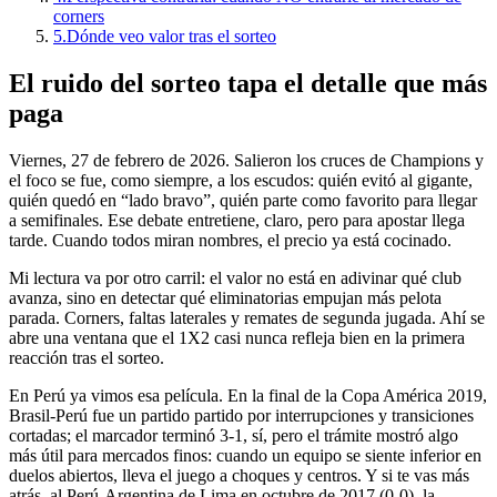
corners
5.
Dónde veo valor tras el sorteo
El ruido del sorteo tapa el detalle que más
paga
Viernes, 27 de febrero de 2026. Salieron los cruces de Champions y
el foco se fue, como siempre, a los escudos: quién evitó al gigante,
quién quedó en “lado bravo”, quién parte como favorito para llegar
a semifinales. Ese debate entretiene, claro, pero para apostar llega
tarde. Cuando todos miran nombres, el precio ya está cocinado.
Mi lectura va por otro carril: el valor no está en adivinar qué club
avanza, sino en detectar qué eliminatorias empujan más pelota
parada. Corners, faltas laterales y remates de segunda jugada. Ahí se
abre una ventana que el 1X2 casi nunca refleja bien en la primera
reacción tras el sorteo.
En Perú ya vimos esa película. En la final de la Copa América 2019,
Brasil-Perú fue un partido partido por interrupciones y transiciones
cortadas; el marcador terminó 3-1, sí, pero el trámite mostró algo
más útil para mercados finos: cuando un equipo se siente inferior en
duelos abiertos, lleva el juego a choques y centros. Y si te vas más
atrás, al Perú-Argentina de Lima en octubre de 2017 (0-0), la