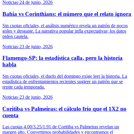
Noticias
·
24 de junio, 2026
Bahia vs Corinthians: el número que el relato ignora
Sin cuotas oficiales, el análisis numérico revela un patrón de pocos
goles y desgaste. La narrativa popular infla expectativas; los datos
piden cautela.
Noticias
·
23 de junio, 2026
Flamengo-SP: la estadística calla, pero la historia
habla
Sin cuotas oficiales, el duelo del domingo exige leer la historia. La
estadística de enfrentamientos recientes sugiere un patrón que se
repite cada temporada.
Noticias
·
23 de junio, 2026
Coritiba vs Palmeiras: el cálculo frío que el 1X2 no
cuenta
Las cuotas 4.00/3.25/1.91 de Coritiba vs Palmeiras revelan un
margen alto. Convertimos probabilidades y encontramos el