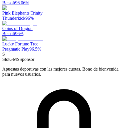
Betsoft
96.06
%
Pink Elephants Trinity
Thunderkick
96
%
Coins of Dragon
Betsoft
96
%
Lucky Fortune Tree
Pragmatic Play
96.5
%
S
SlotGMS
Sponsor
Apuestas deportivas con las mejores cuotas. Bono de bienvenida
para nuevos usuarios.