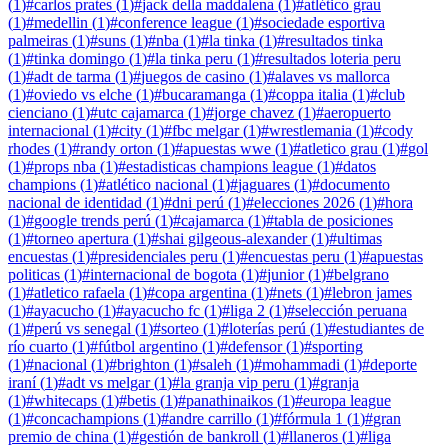
(
1
)
#
carlos prates
(
1
)
#
jack della maddalena
(
1
)
#
atlético grau
(
1
)
#
medellin
(
1
)
#
conference league
(
1
)
#
sociedade esportiva
palmeiras
(
1
)
#
suns
(
1
)
#
nba
(
1
)
#
la tinka
(
1
)
#
resultados tinka
(
1
)
#
tinka domingo
(
1
)
#
la tinka peru
(
1
)
#
resultados loteria peru
(
1
)
#
adt de tarma
(
1
)
#
juegos de casino
(
1
)
#
alaves vs mallorca
(
1
)
#
oviedo vs elche
(
1
)
#
bucaramanga
(
1
)
#
coppa italia
(
1
)
#
club
cienciano
(
1
)
#
utc cajamarca
(
1
)
#
jorge chavez
(
1
)
#
aeropuerto
internacional
(
1
)
#
city
(
1
)
#
fbc melgar
(
1
)
#
wrestlemania
(
1
)
#
cody
rhodes
(
1
)
#
randy orton
(
1
)
#
apuestas wwe
(
1
)
#
atletico grau
(
1
)
#
gol
(
1
)
#
props nba
(
1
)
#
estadisticas champions league
(
1
)
#
datos
champions
(
1
)
#
atlético nacional
(
1
)
#
jaguares
(
1
)
#
documento
nacional de identidad
(
1
)
#
dni perú
(
1
)
#
elecciones 2026
(
1
)
#
hora
(
1
)
#
google trends perú
(
1
)
#
cajamarca
(
1
)
#
tabla de posiciones
(
1
)
#
torneo apertura
(
1
)
#
shai gilgeous-alexander
(
1
)
#
ultimas
encuestas
(
1
)
#
presidenciales peru
(
1
)
#
encuestas peru
(
1
)
#
apuestas
politicas
(
1
)
#
internacional de bogota
(
1
)
#
junior
(
1
)
#
belgrano
(
1
)
#
atletico rafaela
(
1
)
#
copa argentina
(
1
)
#
nets
(
1
)
#
lebron james
(
1
)
#
ayacucho
(
1
)
#
ayacucho fc
(
1
)
#
liga 2
(
1
)
#
selección peruana
(
1
)
#
perú vs senegal
(
1
)
#
sorteo
(
1
)
#
loterías perú
(
1
)
#
estudiantes de
río cuarto
(
1
)
#
fútbol argentino
(
1
)
#
defensor
(
1
)
#
sporting
(
1
)
#
nacional
(
1
)
#
brighton
(
1
)
#
saleh
(
1
)
#
mohammadi
(
1
)
#
deporte
iraní
(
1
)
#
adt vs melgar
(
1
)
#
la granja vip peru
(
1
)
#
granja
(
1
)
#
whitecaps
(
1
)
#
betis
(
1
)
#
panathinaikos
(
1
)
#
europa league
(
1
)
#
concachampions
(
1
)
#
andre carrillo
(
1
)
#
fórmula 1
(
1
)
#
gran
premio de china
(
1
)
#
gestión de bankroll
(
1
)
#
llaneros
(
1
)
#
liga