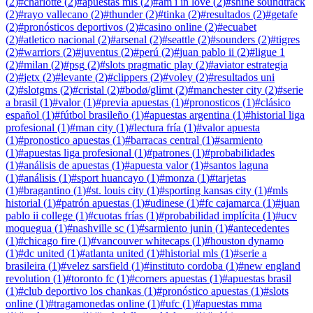
(
2
)
#
charlotte
(
2
)
#
apuestas mls
(
2
)
#
am i in love
(
2
)
#
shine soundtrack
(
2
)
#
rayo vallecano
(
2
)
#
thunder
(
2
)
#
tinka
(
2
)
#
resultados
(
2
)
#
getafe
(
2
)
#
pronósticos deportivos
(
2
)
#
casino online
(
2
)
#
ecuabet
(
2
)
#
atletico nacional
(
2
)
#
arsenal
(
2
)
#
seattle
(
2
)
#
sounders
(
2
)
#
tigres
(
2
)
#
warriors
(
2
)
#
juventus
(
2
)
#
perú
(
2
)
#
juan pablo ii
(
2
)
#
ligue 1
(
2
)
#
milan
(
2
)
#
psg
(
2
)
#
slots pragmatic play
(
2
)
#
aviator estrategia
(
2
)
#
jetx
(
2
)
#
levante
(
2
)
#
clippers
(
2
)
#
voley
(
2
)
#
resultados uni
(
2
)
#
slotgms
(
2
)
#
cristal
(
2
)
#
bodø/glimt
(
2
)
#
manchester city
(
2
)
#
serie
a brasil
(
1
)
#
valor
(
1
)
#
previa apuestas
(
1
)
#
pronosticos
(
1
)
#
clásico
español
(
1
)
#
fútbol brasileño
(
1
)
#
apuestas argentina
(
1
)
#
historial liga
profesional
(
1
)
#
man city
(
1
)
#
lectura fría
(
1
)
#
valor apuesta
(
1
)
#
pronostico apuestas
(
1
)
#
barracas central
(
1
)
#
sarmiento
(
1
)
#
apuestas liga profesional
(
1
)
#
patrones
(
1
)
#
probabilidades
(
1
)
#
análisis de apuestas
(
1
)
#
apuesta valor
(
1
)
#
santos laguna
(
1
)
#
análisis
(
1
)
#
sport huancayo
(
1
)
#
monza
(
1
)
#
tarjetas
(
1
)
#
bragantino
(
1
)
#
st. louis city
(
1
)
#
sporting kansas city
(
1
)
#
mls
historial
(
1
)
#
patrón apuestas
(
1
)
#
udinese
(
1
)
#
fc cajamarca
(
1
)
#
juan
pablo ii college
(
1
)
#
cuotas frías
(
1
)
#
probabilidad implícita
(
1
)
#
ucv
moquegua
(
1
)
#
nashville sc
(
1
)
#
sarmiento junin
(
1
)
#
antecedentes
(
1
)
#
chicago fire
(
1
)
#
vancouver whitecaps
(
1
)
#
houston dynamo
(
1
)
#
dc united
(
1
)
#
atlanta united
(
1
)
#
historial mls
(
1
)
#
serie a
brasileira
(
1
)
#
velez sarsfield
(
1
)
#
instituto cordoba
(
1
)
#
new england
revolution
(
1
)
#
toronto fc
(
1
)
#
corners apuestas
(
1
)
#
apuestas brasil
(
1
)
#
club deportivo los chankas
(
1
)
#
pronóstico apuestas
(
1
)
#
slots
online
(
1
)
#
tragamonedas online
(
1
)
#
ufc
(
1
)
#
apuestas mma