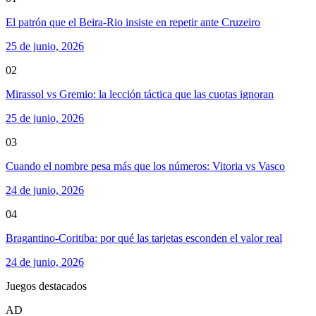
El patrón que el Beira-Rio insiste en repetir ante Cruzeiro
25 de junio, 2026
02
Mirassol vs Gremio: la lección táctica que las cuotas ignoran
25 de junio, 2026
03
Cuando el nombre pesa más que los números: Vitoria vs Vasco
24 de junio, 2026
04
Bragantino-Coritiba: por qué las tarjetas esconden el valor real
24 de junio, 2026
Juegos destacados
AD