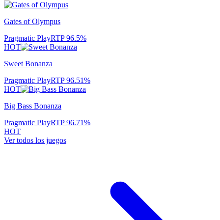
Gates of Olympus
Pragmatic Play
RTP
96.5
%
HOT
Sweet Bonanza
Pragmatic Play
RTP
96.51
%
HOT
Big Bass Bonanza
Pragmatic Play
RTP
96.71
%
HOT
Ver todos los juegos