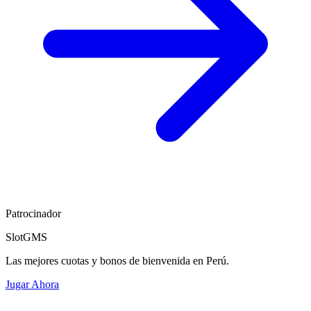
Patrocinador
SlotGMS
Las mejores cuotas y bonos de bienvenida en Perú.
Jugar Ahora