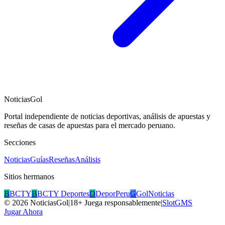
NoticiasGol
Portal independiente de noticias deportivas, análisis de apuestas y
reseñas de casas de apuestas para el mercado peruano.
Secciones
Noticias
Guías
Reseñas
Análisis
Sitios hermanos
B
BCTY
B
BCTY Deportes
D
DeporPeru
G
GolNoticias
©
2026
NoticiasGol
|
18+ Juega responsablemente
|
SlotGMS
Jugar Ahora