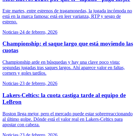
Este martes, entre estrenos de tragamonedas, la jugada incómoda no
está en la marca famosa: está en leer varianza, RTP y sesgo de
estreno.
Noticias
·
24 de febrero, 2026
Championship: el saque largo que está moviendo las
cuotas
Championship arde en búsquedas y hay una clave poco vista:
segundas jugadas tras saques largos. Ahí aparece valor en faltas,
corners y goles tardíos.
Noticias
·
23 de febrero, 2026
Lakers-Celtics: la cuota castiga tarde al equipo de
LeBron
Boston llega mejor, pero el mercado puede estar sobrerreaccionando
al último golpe. Dónde está el valor real en Lakers-Celtics para
apostar con cabeza.
Noticias
·
23 de febrero, 2026