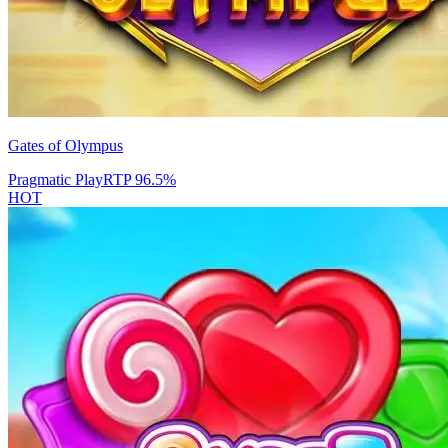
Gates of Olympus
Pragmatic Play
RTP
96.5
%
HOT