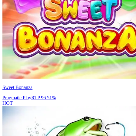
Sweet Bonanza
Pragmatic Play
RTP
96.51
%
HOT