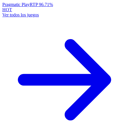
Pragmatic Play
RTP
96.71
%
HOT
Ver todos los juegos