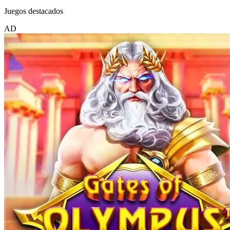
Juegos destacados
AD