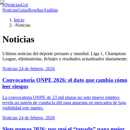
N
NoticiasGol
Noticias
Guías
Reseñas
Análisis
Inicio
›
Noticias
Noticias
Ultimas noticias del deporte peruano y mundial. Liga 1, Champions
League, eliminatorias, fichajes y resultados actualizados diariamente.
Noticias
·
24 de febrero, 2026
Convocatoria ONPE 2026: el dato que cambia cómo
leer riesgos
La convocatoria ONPE de 23 mil plazas no solo mueve empleo:
revela un patrón de conducta útil para apuestas en mercados de baja
visibilidad este martes.
Noticias
·
24 de febrero, 2026
Slots nuevos 2026: por qué el “tapado” paga mejor