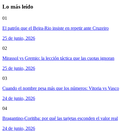
Lo más leído
01
El patrón que el Beira-Rio insiste en repetir ante Cruzeiro
25 de junio, 2026
02
Mirassol vs Gremio: la lección táctica que las cuotas ignoran
25 de junio, 2026
03
Cuando el nombre pesa más que los números: Vitoria vs Vasco
24 de junio, 2026
04
Bragantino-Coritiba: por qué las tarjetas esconden el valor real
24 de junio, 2026