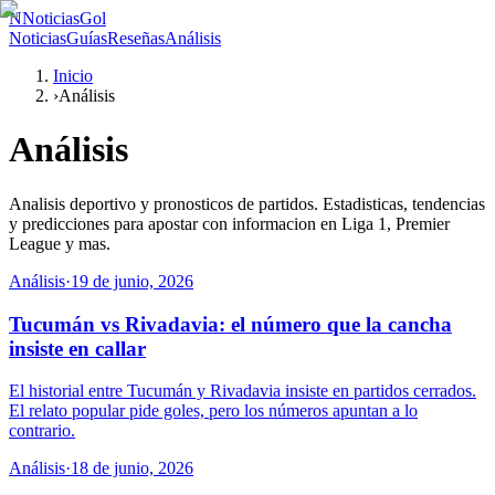
N
NoticiasGol
Noticias
Guías
Reseñas
Análisis
Inicio
›
Análisis
Análisis
Analisis deportivo y pronosticos de partidos. Estadisticas, tendencias
y predicciones para apostar con informacion en Liga 1, Premier
League y mas.
Análisis
·
19 de junio, 2026
Tucumán vs Rivadavia: el número que la cancha
insiste en callar
El historial entre Tucumán y Rivadavia insiste en partidos cerrados.
El relato popular pide goles, pero los números apuntan a lo
contrario.
Análisis
·
18 de junio, 2026