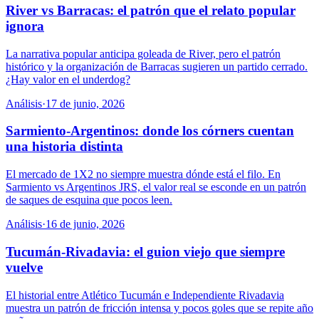
River vs Barracas: el patrón que el relato popular
ignora
La narrativa popular anticipa goleada de River, pero el patrón
histórico y la organización de Barracas sugieren un partido cerrado.
¿Hay valor en el underdog?
Análisis
·
17 de junio, 2026
Sarmiento-Argentinos: donde los córners cuentan
una historia distinta
El mercado de 1X2 no siempre muestra dónde está el filo. En
Sarmiento vs Argentinos JRS, el valor real se esconde en un patrón
de saques de esquina que pocos leen.
Análisis
·
16 de junio, 2026
Tucumán-Rivadavia: el guion viejo que siempre
vuelve
El historial entre Atlético Tucumán e Independiente Rivadavia
muestra un patrón de fricción intensa y pocos goles que se repite año