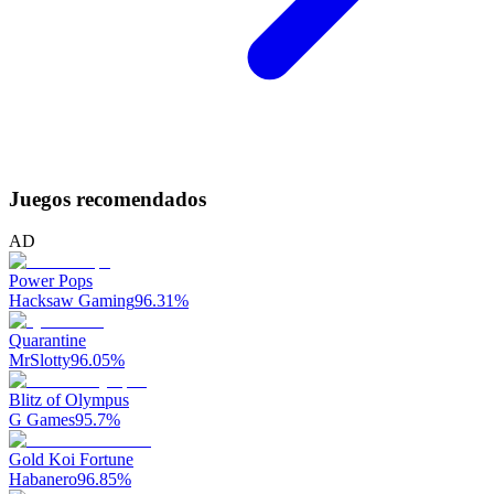
Juegos recomendados
AD
Power Pops
Hacksaw Gaming
96.31
%
Quarantine
MrSlotty
96.05
%
Blitz of Olympus
G Games
95.7
%
Gold Koi Fortune
Habanero
96.85
%