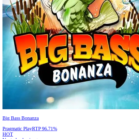
Big Bass Bonanza
Pragmatic Play
RTP
96.71
%
HOT