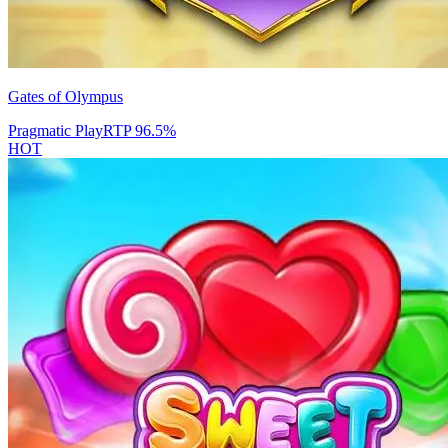
Gates of Olympus
Pragmatic Play
RTP
96.5
%
HOT