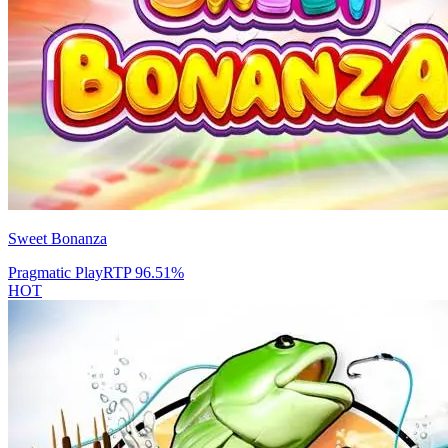
Sweet Bonanza
Pragmatic Play
RTP
96.51
%
HOT