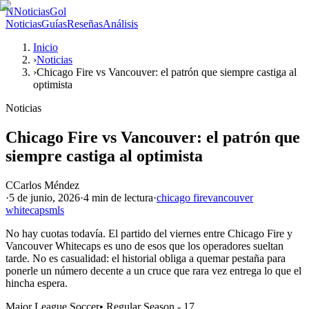
N
NoticiasGol
Noticias
Guías
Reseñas
Análisis
Inicio
›
Noticias
›
Chicago Fire vs Vancouver: el patrón que siempre castiga al
optimista
Noticias
Chicago Fire vs Vancouver: el patrón que
siempre castiga al optimista
C
Carlos Méndez
·
5 de junio, 2026
·
4 min
de lectura
·
chicago fire
vancouver
whitecaps
mls
No hay cuotas todavía. El partido del viernes entre Chicago Fire y
Vancouver Whitecaps es uno de esos que los operadores sueltan
tarde. No es casualidad: el historial obliga a quemar pestaña para
ponerle un número decente a un cruce que rara vez entrega lo que el
hincha espera.
Major League Soccer
•
Regular Season - 17