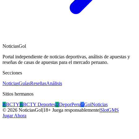
NoticiasGol
Portal independiente de noticias deportivas, análisis de apuestas y
reseñas de casas de apuestas para el mercado peruano.
Secciones
Noticias
Guías
Reseñas
Análisis
Sitios hermanos
B
BCTY
B
BCTY Deportes
D
DeporPeru
G
GolNoticias
©
2026
NoticiasGol
|
18+ Juega responsablemente
|
SlotGMS
Jugar Ahora