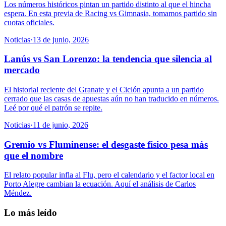
Los números históricos pintan un partido distinto al que el hincha
espera. En esta previa de Racing vs Gimnasia, tomamos partido sin
cuotas oficiales.
Noticias
·
13 de junio, 2026
Lanús vs San Lorenzo: la tendencia que silencia al
mercado
El historial reciente del Granate y el Ciclón apunta a un partido
cerrado que las casas de apuestas aún no han traducido en números.
Leé por qué el patrón se repite.
Noticias
·
11 de junio, 2026
Gremio vs Fluminense: el desgaste físico pesa más
que el nombre
El relato popular infla al Flu, pero el calendario y el factor local en
Porto Alegre cambian la ecuación. Aquí el análisis de Carlos
Méndez.
Lo más leído