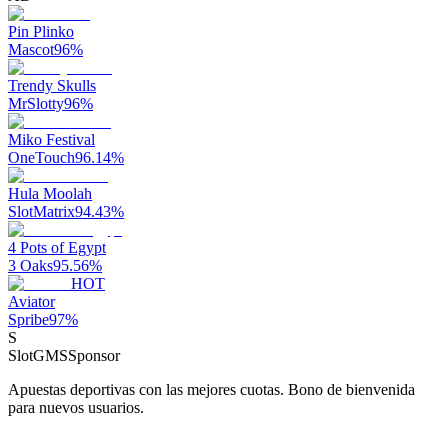
Pin Plinko
Mascot
96
%
Trendy Skulls
MrSlotty
96
%
Miko Festival
OneTouch
96.14
%
Hula Moolah
SlotMatrix
94.43
%
4 Pots of Egypt
3 Oaks
95.56
%
HOT
Aviator
Spribe
97
%
S
SlotGMS
Sponsor
Apuestas deportivas con las mejores cuotas. Bono de bienvenida
para nuevos usuarios.