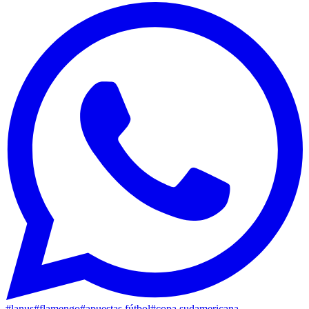
#
lanus
#
flamengo
#
apuestas fútbol
#
copa sudamericana