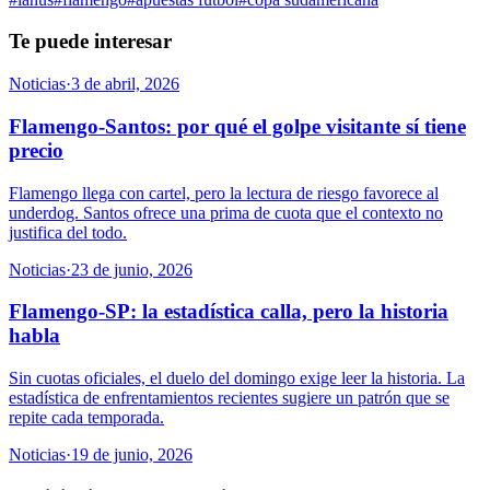
Te puede interesar
Noticias
·
3 de abril, 2026
Flamengo-Santos: por qué el golpe visitante sí tiene
precio
Flamengo llega con cartel, pero la lectura de riesgo favorece al
underdog. Santos ofrece una prima de cuota que el contexto no
justifica del todo.
Noticias
·
23 de junio, 2026
Flamengo-SP: la estadística calla, pero la historia
habla
Sin cuotas oficiales, el duelo del domingo exige leer la historia. La
estadística de enfrentamientos recientes sugiere un patrón que se
repite cada temporada.
Noticias
·
19 de junio, 2026