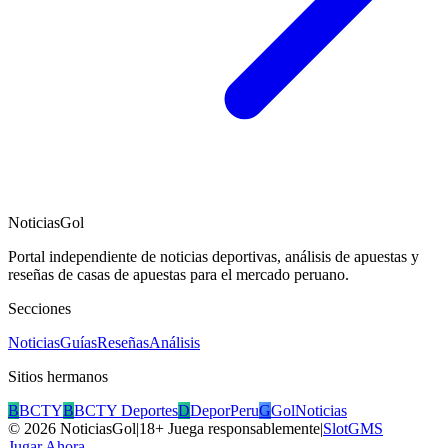
NoticiasGol
Portal independiente de noticias deportivas, análisis de apuestas y
reseñas de casas de apuestas para el mercado peruano.
Secciones
Noticias
Guías
Reseñas
Análisis
Sitios hermanos
B
BCTY
B
BCTY Deportes
D
DeporPeru
G
GolNoticias
©
2026
NoticiasGol
|
18+ Juega responsablemente
|
SlotGMS
Jugar Ahora