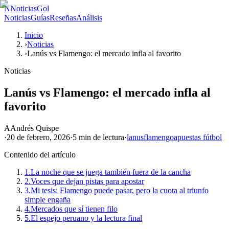
N
NoticiasGol
Noticias
Guías
Reseñas
Análisis
Inicio
›
Noticias
›
Lanús vs Flamengo: el mercado infla al favorito
Noticias
Lanús vs Flamengo: el mercado infla al
favorito
A
Andrés Quispe
·
20 de febrero, 2026
·
5 min
de lectura
·
lanus
flamengo
apuestas fútbol
Contenido del artículo
1.
La noche que se juega también fuera de la cancha
2.
Voces que dejan pistas para apostar
3.
Mi tesis: Flamengo puede pasar, pero la cuota al triunfo
simple engaña
4.
Mercados que sí tienen filo
5.
El espejo peruano y la lectura final