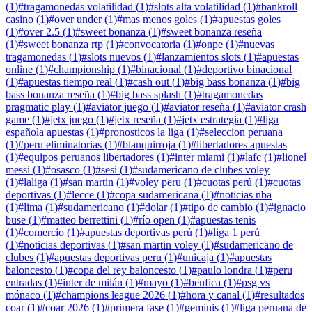
(
1
)
#
tragamonedas volatilidad
(
1
)
#
slots alta volatilidad
(
1
)
#
bankroll
casino
(
1
)
#
over under
(
1
)
#
mas menos goles
(
1
)
#
apuestas goles
(
1
)
#
over 2.5
(
1
)
#
sweet bonanza
(
1
)
#
sweet bonanza reseña
(
1
)
#
sweet bonanza rtp
(
1
)
#
convocatoria
(
1
)
#
onpe
(
1
)
#
nuevas
tragamonedas
(
1
)
#
slots nuevos
(
1
)
#
lanzamientos slots
(
1
)
#
apuestas
online
(
1
)
#
championship
(
1
)
#
binacional
(
1
)
#
deportivo binacional
(
1
)
#
apuestas tiempo real
(
1
)
#
cash out
(
1
)
#
big bass bonanza
(
1
)
#
big
bass bonanza reseña
(
1
)
#
big bass splash
(
1
)
#
tragamonedas
pragmatic play
(
1
)
#
aviator juego
(
1
)
#
aviator reseña
(
1
)
#
aviator crash
game
(
1
)
#
jetx juego
(
1
)
#
jetx reseña
(
1
)
#
jetx estrategia
(
1
)
#
liga
española apuestas
(
1
)
#
pronosticos la liga
(
1
)
#
seleccion peruana
(
1
)
#
peru eliminatorias
(
1
)
#
blanquirroja
(
1
)
#
libertadores apuestas
(
1
)
#
equipos peruanos libertadores
(
1
)
#
inter miami
(
1
)
#
lafc
(
1
)
#
lionel
messi
(
1
)
#
osasco
(
1
)
#
sesi
(
1
)
#
sudamericano de clubes voley
(
1
)
#
laliga
(
1
)
#
san martin
(
1
)
#
voley peru
(
1
)
#
cuotas perú
(
1
)
#
cuotas
deportivas
(
1
)
#
lecce
(
1
)
#
copa sudamericana
(
1
)
#
noticias nba
(
1
)
#
lima
(
1
)
#
sudamericano
(
1
)
#
dolar
(
1
)
#
tipo de cambio
(
1
)
#
ignacio
buse
(
1
)
#
matteo berrettini
(
1
)
#
río open
(
1
)
#
apuestas tenis
(
1
)
#
comercio
(
1
)
#
apuestas deportivas perú
(
1
)
#
liga 1 perú
(
1
)
#
noticias deportivas
(
1
)
#
san martin voley
(
1
)
#
sudamericano de
clubes
(
1
)
#
apuestas deportivas peru
(
1
)
#
unicaja
(
1
)
#
apuestas
baloncesto
(
1
)
#
copa del rey baloncesto
(
1
)
#
paulo londra
(
1
)
#
peru
entradas
(
1
)
#
inter de milán
(
1
)
#
mayo
(
1
)
#
benfica
(
1
)
#
psg vs
mónaco
(
1
)
#
champions league 2026
(
1
)
#
hora y canal
(
1
)
#
resultados
coar
(
1
)
#
coar 2026
(
1
)
#
primera fase
(
1
)
#
geminis
(
1
)
#
liga peruana de