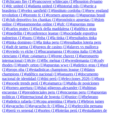
(
1
)
#
chicago fire
(
1
)
#
vancouver whitecaps
(
1
)
#
houston dynamo
(
1
)
#
dc united
(
1
)
#
atlanta united
(
1
)
#
historial mls
(
1
)
#
serie a
brasileira
(
1
)
#
velez sarsfield
(
1
)
#
instituto cordoba
(
1
)
#
new england
revolution
(
1
)
#
toronto fc
(
1
)
#
corners apuestas
(
1
)
#
apuestas brasil
(
1
)
#
club deportivo los chankas
(
1
)
#
pronóstico apuestas
(
1
)
#
slots
online
(
1
)
#
tragamonedas online
(
1
)
#
ufc
(
1
)
#
apuestas mma
(
1
)
#
carlos prates
(
1
)
#
jack della maddalena
(
1
)
#
atlético grau
(
1
)
#
medellin
(
1
)
#
conference league
(
1
)
#
sociedade esportiva
palmeiras
(
1
)
#
suns
(
1
)
#
nba
(
1
)
#
la tinka
(
1
)
#
resultados tinka
(
1
)
#
tinka domingo
(
1
)
#
la tinka peru
(
1
)
#
resultados loteria peru
(
1
)
#
adt de tarma
(
1
)
#
juegos de casino
(
1
)
#
alaves vs mallorca
(
1
)
#
oviedo vs elche
(
1
)
#
bucaramanga
(
1
)
#
coppa italia
(
1
)
#
club
cienciano
(
1
)
#
utc cajamarca
(
1
)
#
jorge chavez
(
1
)
#
aeropuerto
internacional
(
1
)
#
city
(
1
)
#
fbc melgar
(
1
)
#
wrestlemania
(
1
)
#
cody
rhodes
(
1
)
#
randy orton
(
1
)
#
apuestas wwe
(
1
)
#
atletico grau
(
1
)
#
gol
(
1
)
#
props nba
(
1
)
#
estadisticas champions league
(
1
)
#
datos
champions
(
1
)
#
atlético nacional
(
1
)
#
jaguares
(
1
)
#
documento
nacional de identidad
(
1
)
#
dni perú
(
1
)
#
elecciones 2026
(
1
)
#
hora
(
1
)
#
google trends perú
(
1
)
#
cajamarca
(
1
)
#
tabla de posiciones
(
1
)
#
torneo apertura
(
1
)
#
shai gilgeous-alexander
(
1
)
#
ultimas
encuestas
(
1
)
#
presidenciales peru
(
1
)
#
encuestas peru
(
1
)
#
apuestas
politicas
(
1
)
#
internacional de bogota
(
1
)
#
junior
(
1
)
#
belgrano
(
1
)
#
atletico rafaela
(
1
)
#
copa argentina
(
1
)
#
nets
(
1
)
#
lebron james
(
1
)
#
ayacucho
(
1
)
#
ayacucho fc
(
1
)
#
liga 2
(
1
)
#
selección peruana
(
1
)
#
perú vs senegal
(
1
)
#
sorteo
(
1
)
#
loterías perú
(
1
)
#
estudiantes de