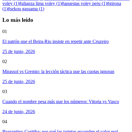
voley
(
1
)
#
alianza lima voley
(
1
)
#
apuestas voley peru
(
1
)
#
girona
(
1
)
#
sekou gassama
(
1
)
Lo más leído
01
El patrón que el Beira-Rio insiste en repetir ante Cruzeiro
25 de junio, 2026
02
Mirassol vs Gremio: la lección táctica que las cuotas ignoran
25 de junio, 2026
03
Cuando el nombre pesa más que los números: Vitoria vs Vasco
24 de junio, 2026
04
Bragantino-Coritiba: por qué las tarjetas esconden el valor real