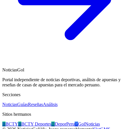
NoticiasGol
Portal independiente de noticias deportivas, análisis de apuestas y
reseñas de casas de apuestas para el mercado peruano.
Secciones
Noticias
Guías
Reseñas
Análisis
Sitios hermanos
B
BCTY
B
BCTY Deportes
D
DeporPeru
G
GolNoticias